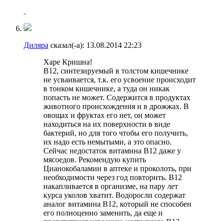
Диляра
сказал(-а):
13.08.2014
22:23
Харе Кришна!
B12, синтезируемый в толстом кишечнике
не усваивается, т.к. его усвоение происходит
в тонком кишечнике, а туда он никак
попасть не может. Содержится в продуктах
животного происхождения и в дрожжах. В
овощах и фруктах его нет, он может
находиться на их поверхности в виде
бактерий, но для того чтобы его получить,
их надо есть немытыми, а это опасно.
Сейчас недостаток витамина B12 даже у
мясоедов. Рекомендую купить
Цианокобаламин в аптеке и проколоть, при
необходимости через год повторить. B12
накапливается в организме, на пару лет
курса уколов хватит. Водоросли содержат
аналог витамина B12, который не способен
его полноценно заменить, да еще и