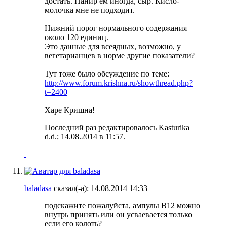
достать. Панир ем иногда, сыр. Кисло-
молочка мне не подходит.
Нижний порог нормального содержания
около 120 единиц.
Это данные для всеядных, возможно, у
вегетарианцев в норме другие показатели?
Тут тоже было обсуждение по теме:
http://www.forum.krishna.ru/showthread.php?
t=2400
Харе Кришна!
Последний раз редактировалось Kasturika
d.d.; 14.08.2014 в
11:57
.
baladasa
сказал(-а):
14.08.2014
14:33
подскажите пожалуйста, ампулы В12 можно
внутрь принять или он усваевается только
если его колоть?