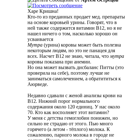
Харе Кришна!
Кто-то из преданных продает мед. препараты
на основе коровьей урины. Говорят, что в
ней также содержится витамин B12, но я не
нашел ничего о том, насколько хорошо он
усваивается
Мутра
(урина) коровы может быть полезна
некоторым людям, но это не панацея для
всех. Насчет В12 не знаю, читала, что
мутра
коровы показана при анемии.
Но она может вызвать дисбаланс Питты (это
проверила на себе), поэтому лучше не
заниматься самолечением, а обратититься к
Аюрведе.
Недавно сдавали с женой анализы крови на
B12. Нижний порог нормального
содержания около 120 единиц. У нас около
70. Кто как восполняет этот витамин?
У меня с детства гемоглобин понижен, но
сильно не страдаю от этого. Пью много
горячего (а летом - тёплого) молока. К
сожалению, парного молока в городе не