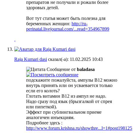
препаратов не получали и рожали более
здоровых детей.
Вот тут статья может быть полезна для
беременных женщин:
http://ru-
perinatal.livejournal.com/...read=354967899
Raja Kumari dasi
сказал(-а):
11.02.2025
10:43
Сообщение от
baladasa
подскажите пожалуйста, ампулы В12 можно
внутрь принять или он усваевается только
если его колоть?
Глотать витамин В12 из ампул не надо.
Надо сразу под язык (брызгалкой от спрея
или пипеткой).
Эффект при сублингвальном приеме
аналогичен инъекциям.
Подробнее здесь :
http://www.forum.krishna.ru/showthre...l=1#post198125