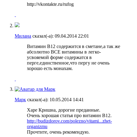
http://vkontakte.ru/rufog
Милана
сказал(-а):
09.04.2014
22:01
Витамин В12 содержится в сметане,а так же
абсолютно ВСЕ витамины в легко-
усвояемой форме содержатся в
перге,единственное,что пергу не очень
хорошо есть монахам.
Марк
сказал(-а):
10.05.2014
14:41
Харе Кришна, дорогие преданные.
Очень хорошая статья про витамин B12.
http://budizdorov.com/polezno/vitami...zhet-
organizmu
Прочтите, очень рекомендую.