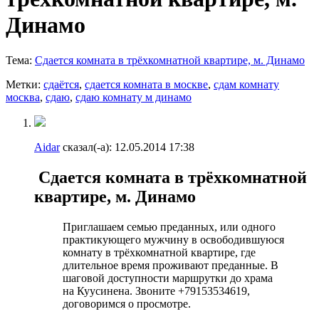
Динамо
Тема:
Сдается комната в трёхкомнатной квартире, м. Динамо
Метки:
сдаётся
,
сдается комната в москве
,
сдам комнату
москва
,
сдаю
,
сдаю комнату м динамо
Aidar
сказал(-а):
12.05.2014
17:38
Сдается комната в трёхкомнатной
квартире, м. Динамо
Приглашаем семью преданных, или одного
практикующего мужчину в освободившуюся
комнату в трёхкомнатной квартире, где
длительное время проживают преданные. В
шаговой доступности маршрутки до храма
на Куусинена. Звоните +79153534619,
договоримся о просмотре.