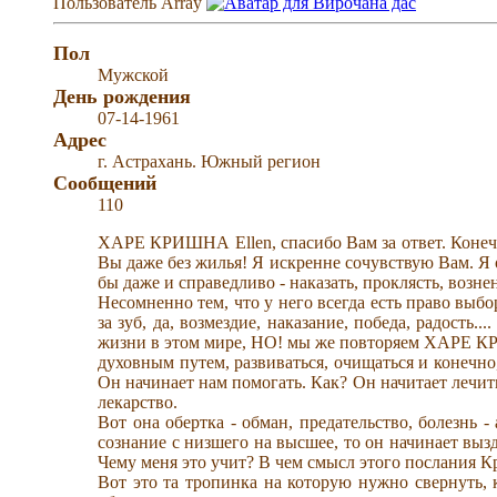
Пользователь
Array
Пол
Мужской
День рождения
07-14-1961
Адрес
г. Астрахань. Южный регион
Сообщений
110
ХАРЕ КРИШНА Ellen, спасибо Вам за ответ. Конечно
Вы даже без жилья! Я искренне сочувствую Вам. Я о
бы даже и справедливо - наказать, проклясть, возн
Несомненно тем, что у него всегда есть право выбо
за зуб, да, возмездие, наказание, победа, радость.
жизни в этом мире, НО! мы же повторяем ХАРЕ КР
духовным путем, развиваться, очищаться и конечн
Он начинает нам помогать. Как? Он начитает лечить
лекарство.
Вот она обертка - обман, предательство, болезнь 
сознание с низшего на высшее, то он начинает вызд
Чему меня это учит? В чем смысл этого послания 
Вот это та тропинка на которую нужно свернуть, к