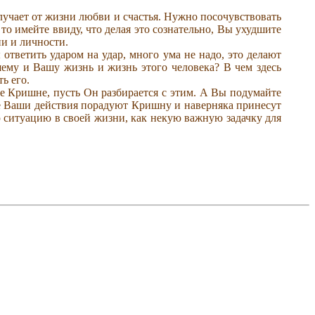
лучает от жизни любви и счастья. Нужно посочувствовать
, то имейте ввиду, что делая это сознательно, Вы ухудшите
и и личности.
ответить ударом на удар, много ума не надо, это делают
шему и Вашу жизнь и жизнь этого человека? В чем здесь
ь его.
ие Кришне, пусть Он разбирается с этим. А Вы подумайте
кие Ваши действия порадуют Кришну и наверняка принесут
ю ситуацию в своей жизни, как некую важную задачку для