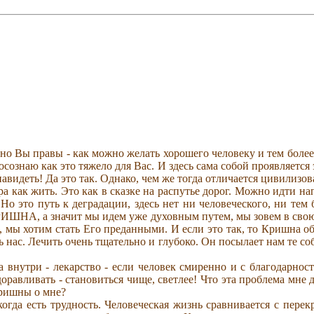
 Вы правы - как можно желать хорошего человеку и тем более м
сознаю как это тяжело для Вас. И здесь сама собой проявляется 
енавидеть! Да это так. Однако, чем же тогда отличается цивилиз
ра как жить. Это как в сказке на распутье дорог. Можно идти на
... Но это путь к деградации, здесь нет ни человеческого, ни т
ИШНА, а значит мы идем уже духовным путем, мы зовем в свою
о, мы хотим стать Его преданными. И если это так, то Кришн
 нас. Лечить очень тщательно и глубоко. Он посылает нам те со
- а внутри - лекарство - если человек смиренно и с благодарно
оравливать - становиться чище, светлее! Что эта проблема мне д
Кришны о мне?
огда есть трудность. Человеческая жизнь сравнивается с перек