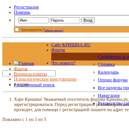
Регистрация
Помощь
Запомнить?
Забыли пароль?
Сайт КРИШНА.RU
Форум
Сообщения за д
Что нового?
Справка
Форум
Календарь
Вопросы-ответы
Психологические консультации
Опции форума
о карме
Расширенный поиск
Все разделы п
Навигация
Харе Кришна! Уважаемый посетитель форума Кришна.ру. И
Руководство са
зарегистрироваться. Перед регистрацией рекомендуе
проходит, для помощи с регистрацией пишите на адрес 
Показано с 1 по 5 из 5