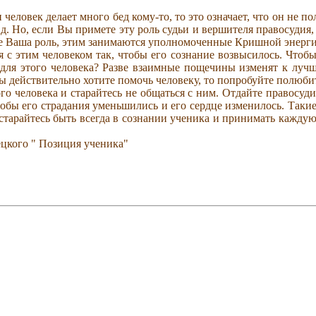
ловек делает много бед кому-то, то это означает, что он не по
т. д. Но, если Вы примете эту роль судьи и вершителя правосудия
 не Ваша роль, этим занимаются уполномоченные Кришной энерги
 с этим человеком так, чтобы его сознание возвысилось. Чтобы 
 для этого человека? Разве взаимные пощечины изменят к луч
Вы действительно хотите помочь человеку, то попробуйте полюбит
ого человека и старайтесь не общаться с ним. Отдайте правосуд
 чтобы его страдания уменьшились и его сердце изменилось. Та
, старайтесь быть всегда в сознании ученика и принимать кажду
ецкого " Позиция ученика"