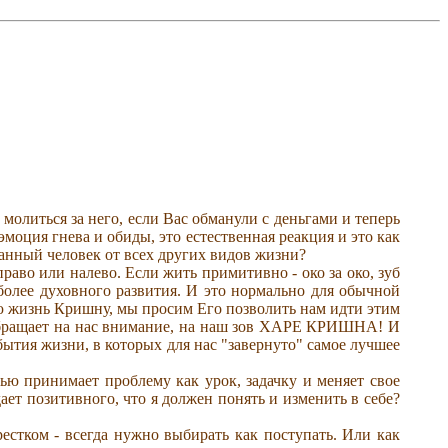
олиться за него, если Вас обманули с деньгами и теперь
эмоция гнева и обиды, это естественная реакция и это как
ованный человек от всех других видов жизни?
право или налево. Если жить примитивно - око за око, зуб
ем более духовного развития. И это нормально для обычной
 жизнь Кришну, мы просим Его позволить нам идти этим
а обращает на нас внимание, на наш зов ХАРЕ КРИШНА! И
бытия жизни, в которых для нас "завернуто" самое лучшее
стью принимает проблему как урок, задачку и меняет свое
ает позитивного, что я должен понять и изменить в себе?
рестком - всегда нужно выбирать как поступать. Или как