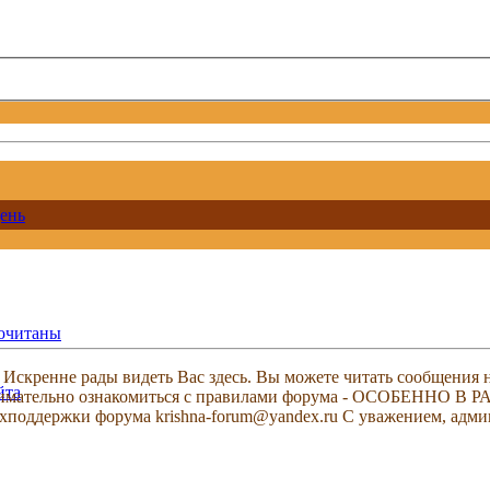
ень
рочитаны
скренне рады видеть Вас здесь. Вы можете читать сообщения на
йта
м внимательно ознакомиться с правилами форума - ОСОБЕННО
техподдержки форума krishna-forum@yandex.ru С уважением, ад