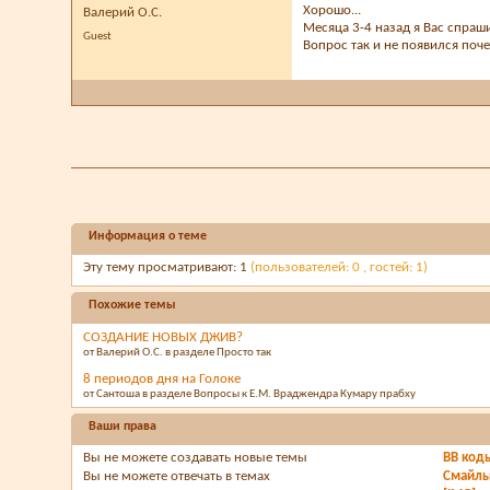
Хорошо...
Валерий О.С.
Месяца 3-4 назад я Вас спраш
Guest
Вопрос так и не появился поче
Информация о теме
Эту тему просматривают: 1
(пользователей: 0 , гостей: 1)
Похожие темы
СОЗДАНИЕ НОВЫХ ДЖИВ?
от Валерий О.С. в разделе Просто так
8 периодов дня на Голоке
от Сантоша в разделе Вопросы к Е.М. Враджендра Кумару прабху
Ваши права
Вы
не можете
создавать новые темы
BB код
Вы
не можете
отвечать в темах
Смайл