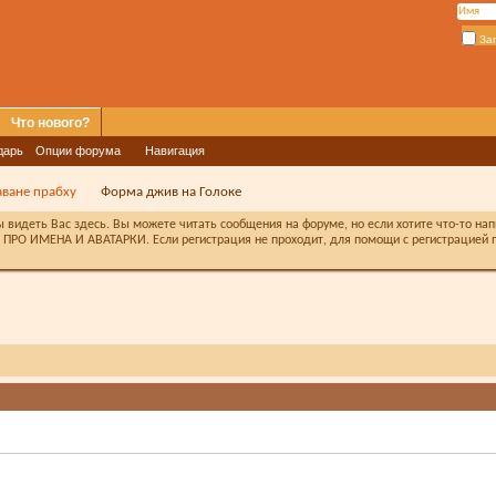
За
Что нового?
дарь
Опции форума
Навигация
аване прабху
Форма джив на Голоке
видеть Вас здесь. Вы можете читать сообщения на форуме, но если хотите что-то на
ПРО ИМЕНА И АВАТАРКИ. Если регистрация не проходит, для помощи с регистрацией п