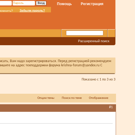
Помощь
Регистрация
Забыли пароль?
помнить?
Расширенный поиск
писать, Вам надо зарегистрироваться. Перед регистрацией рекомендуем
ишите на адрес техподдержки форума krishna-forum@yandex.ru С
Показано с 1 по 3 из 3
Опции темы
Поиск по теме
Отображение
#1