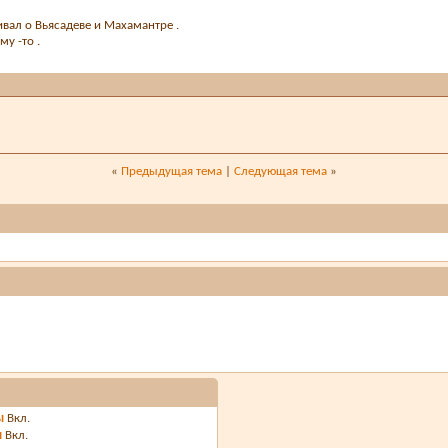
ивал о Вьясадеве и Махамантре .
му -то .
«
Предыдущая тема
|
Следующая тема
»
ы
Вкл.
ы
Вкл.