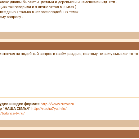
Голоке дживы бывают и цветами и деревьями и камешками итд, итп .
кциях так говорили и я лично читал в книгах )
м все дживы только в человекоподобных телах.
ому вопросу .
отвечал на подобный вопрос в своём разделе, поэтому не вижу смысла что-то 
аудио и видео формате
http://www.ruzov.ru
тр "НАША СЕМЬЯ"
http://nasha7ya.info/
//balance-tv.ru/