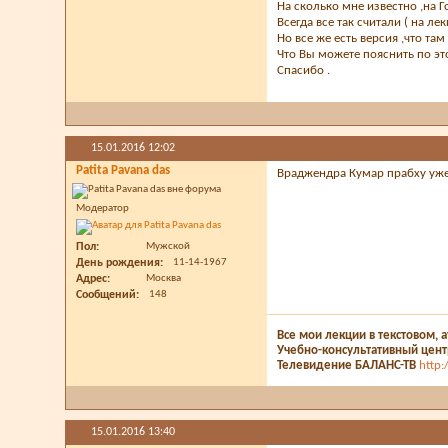
На сколько мне известно ,на 
Всегда все так считали ( на ле
Но все же есть версия ,что та
Что Вы можете пояснить по эт
Спасибо .
15.01.2016
12:02
Patita Pavana das
Враджендра Кумар прабху уже 
Модератор
Пол
Мужской
День рождения
11-14-1967
Адрес
Москва
Сообщений
148
Все мои лекции в текстовом, 
Учебно-консультативный цен
Телевидение БАЛАНС-ТВ
http:
15.01.2016
13:40