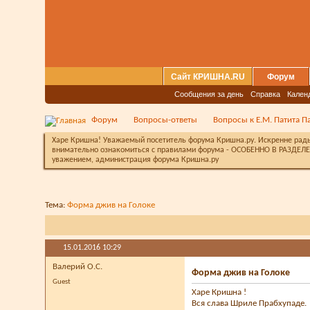
Сайт КРИШНА.RU
Форум
Сообщения за день
Справка
Кален
Форум
Вопросы-ответы
Вопросы к Е.М. Патита П
Харе Кришна! Уважаемый посетитель форума Кришна.ру. Искренне рады 
внимательно ознакомиться с правилами форума - ОСОБЕННО В РАЗДЕЛЕ 
уважением, администрация форума Кришна.ру
Тема:
Форма джив на Голоке
15.01.2016
10:29
Валерий О.С.
Форма джив на Голоке
Guest
Харе Кришна !
Вся слава Шриле Прабхупаде.