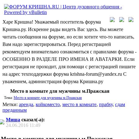
Харе Кришна! Уважаемый посетитель форума
Кришна.ру. Искренне рады видеть Вас здесь. Вы можете
читать сообщения на форуме, но если хотите что-то написать,
Вам надо зарегистрироваться. Перед регистрацией
рекомендуем внимательно ознакомиться с правилами форума -
ОСОБЕННО В РАЗДЕЛЕ ПРО ИМЕНА И АВАТАРКИ. Если
регистрация не проходит, для помощи с регистрацией пишите
на адрес техподдержки форума krishna-forum@yandex.ru С
уважением, администрация форума Кришна.ру
Место в комнате для мужчины м.Пражская
Тема:
Место в комнате для мужчины м.Пражская
Метки:
аренда
,
койкоместо
,
место в комнате
,
прабху
,
сдам
преданным
Миша
сказал(-а):
24.06.2016
11:49
Место в комнате для мужчины м.Пражская