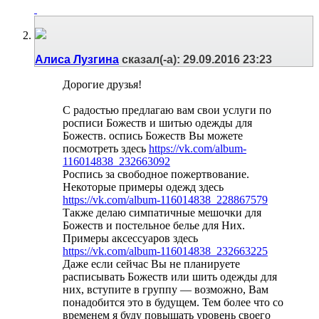
Алиса Лузгина
сказал(-а):
29.09.2016
23:23
Дорогие друзья!
С радостью предлагаю вам свои услуги по
росписи Божеств и шитью одежды для
Божеств. оспись Божеств Вы можете
посмотреть здесь
https://vk.com/album-
116014838_232663092
Роспись за свободное пожертвование.
Некоторые примеры одежд здесь
https://vk.com/album-116014838_228867579
Также делаю симпатичные мешочки для
Божеств и постельное белье для Них.
Примеры аксессуаров здесь
https://vk.com/album-116014838_232663225
Даже если сейчас Вы не планируете
расписывать Божеств или шить одежды для
них, вступите в группу — возможно, Вам
понадобится это в будущем. Тем более что со
временем я буду повышать уровень своего