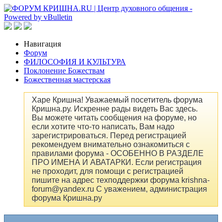
Навигация
Форум
ФИЛОСОФИЯ И КУЛЬТУРА
Поклонение Божествам
Божественная мастерская
Харе Кришна! Уважаемый посетитель форума
Кришна.ру. Искренне рады видеть Вас здесь.
Вы можете читать сообщения на форуме, но
если хотите что-то написать, Вам надо
зарегистрироваться. Перед регистрацией
рекомендуем внимательно ознакомиться с
правилами форума - ОСОБЕННО В РАЗДЕЛЕ
ПРО ИМЕНА И АВАТАРКИ. Если регистрация
не проходит, для помощи с регистрацией
пишите на адрес техподдержки форума krishna-
forum@yandex.ru С уважением, администрация
форума Кришна.ру