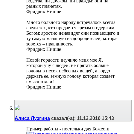
родства, ни дружбы, ни вражды: они на
разных планетах.
Фридрих Ницше
Много больного народу встречалось всегда
среди тех, кто предается грезам и одержим
Богом; яростно ненавидят они познающего и
ту самую младшую из добродетелей, которая
зовется – правдивость.
Фридрих Ницше
Новой гордости научило меня мое Я,
которой учу я людей: не прятать больше
головы в песок небесных вещей, а гордо
держать ее, земную голову, которая создает
смысл земли!
Фридрих Ницше
Алиса Лузгина
сказал(-а):
11.12.2016
15:43
Пример работы - постельки для Божеств