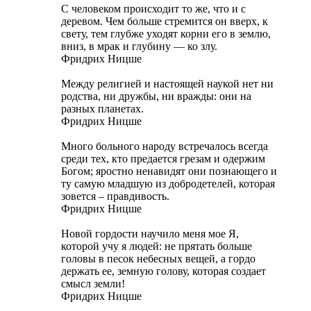
С человеком происходит то же, что и с
деревом. Чем больше стремится он вверх, к
свету, тем глубже уходят корни его в землю,
вниз, в мрак и глубину — ко злу.
Фридрих Ницше
Между религией и настоящей наукой нет ни
родства, ни дружбы, ни вражды: они на
разных планетах.
Фридрих Ницше
Много больного народу встречалось всегда
среди тех, кто предается грезам и одержим
Богом; яростно ненавидят они познающего и
ту самую младшую из добродетелей, которая
зовется – правдивость.
Фридрих Ницше
Новой гордости научило меня мое Я,
которой учу я людей: не прятать больше
головы в песок небесных вещей, а гордо
держать ее, земную голову, которая создает
смысл земли!
Фридрих Ницше