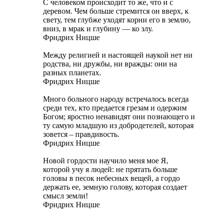
С человеком происходит то же, что и с
деревом. Чем больше стремится он вверх, к
свету, тем глубже уходят корни его в землю,
вниз, в мрак и глубину — ко злу.
Фридрих Ницше
Между религией и настоящей наукой нет ни
родства, ни дружбы, ни вражды: они на
разных планетах.
Фридрих Ницше
Много больного народу встречалось всегда
среди тех, кто предается грезам и одержим
Богом; яростно ненавидят они познающего и
ту самую младшую из добродетелей, которая
зовется – правдивость.
Фридрих Ницше
Новой гордости научило меня мое Я,
которой учу я людей: не прятать больше
головы в песок небесных вещей, а гордо
держать ее, земную голову, которая создает
смысл земли!
Фридрих Ницше