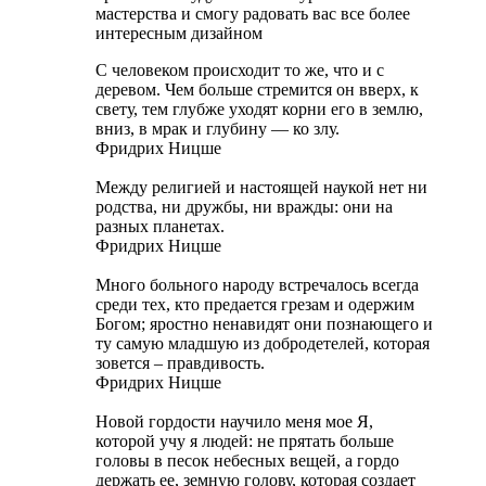
мастерства и смогу радовать вас все более
интересным дизайном
С человеком происходит то же, что и с
деревом. Чем больше стремится он вверх, к
свету, тем глубже уходят корни его в землю,
вниз, в мрак и глубину — ко злу.
Фридрих Ницше
Между религией и настоящей наукой нет ни
родства, ни дружбы, ни вражды: они на
разных планетах.
Фридрих Ницше
Много больного народу встречалось всегда
среди тех, кто предается грезам и одержим
Богом; яростно ненавидят они познающего и
ту самую младшую из добродетелей, которая
зовется – правдивость.
Фридрих Ницше
Новой гордости научило меня мое Я,
которой учу я людей: не прятать больше
головы в песок небесных вещей, а гордо
держать ее, земную голову, которая создает