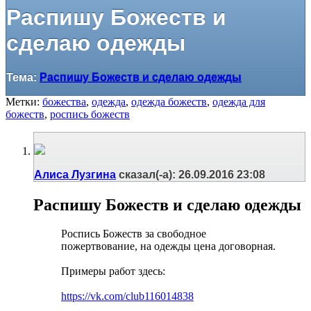
Распишу Божеств и
сделаю одежды
Тема:
Распишу Божеств и сделаю одежды
Метки:
божества
,
одежда
,
одежда божеств
,
одежда для
божеств
,
роспись божеств
Алиса Лузгина
сказал(-а):
26.09.2016
23:08
Распишу Божеств и сделаю одежды
Роспись Божеств за свободное
пожертвование, на одежды цена договорная.
Примеры работ здесь:
https://vk.com/club116014838