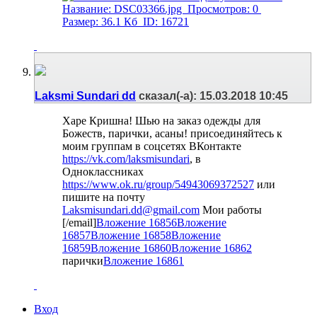
Laksmi Sundari dd
сказал(-а):
15.03.2018
10:45
Харе Кришна! Шью на заказ одежды для
Божеств, парички, асаны! присоединяйтесь к
моим группам в соцсетях ВКонтакте
https://vk.com/laksmisundari
, в
Одноклассниках
https://www.ok.ru/group/54943069372527
или
пишите на почту
Laksmisundari.dd@gmail.com
Мои работы
[/email]
Вложение 16856
Вложение
16857
Вложение 16858
Вложение
16859
Вложение 16860
Вложение 16862
парички
Вложение 16861
Вход