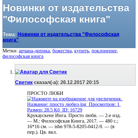
Новинки от издательства
"Философская книга"
Тема:
Новинки от издательства "Философская
книга"
Метки:
арчана-дипика
,
божества
,
купить
,
поклонение
,
философская книга
Светик
сказал(-а):
26.12.2017
20:15
ПРОСТО ЛЮБИ
Крукаускене Инга. Просто люби. — 2-е изд.
— М.: Философская Книга, 2017. — 480 с.;
16*16 см. — isbn 978-5-8205-0412-9. — (в
пер.). Цв. вкл.