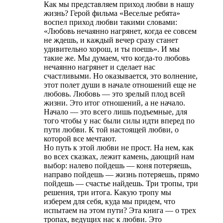
Как мы представляем приход любви в нашу
жизнь? Герой фильма «Веселые ребята»
воспел приход любви такими словами:
«Любовь нечаянно нагрянет, когда ее совсем
не ждешь, и каждый вечер сразу станет
удивительно хорош, и ты поешь». И мы
такие же. Мы думаем, что когда-то любовь
нечаянно нагрянет и сделает нас
счастливыми. Но оказывается, это волнение,
этот полет души в начале отношений еще не
любовь. Любовь — это зрелый плод всей
жизни. Это итог отношений, а не начало.
Начало — это всего лишь подъемные, для
того чтобы у нас были силы идти вперед по
пути любви. К той настоящей любви, о
которой все мечтают.
Но путь к этой любви не прост. На нем, как
во всех сказках, лежит камень, дающий нам
выбор: налево пойдешь — коня потеряешь,
направо пойдешь — жизнь потеряешь, прямо
пойдешь — счастье найдешь. Три тропы, три
решения, три итога. Какую тропу мы
изберем для себя, куда мы придем, что
испытаем на этом пути? Эта книга — о трех
тропах, ведущих нас к любви. Это