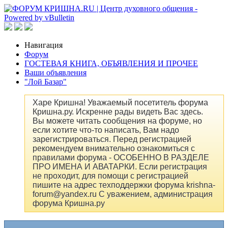
Навигация
Форум
ГОСТЕВАЯ КНИГА, ОБЪЯВЛЕНИЯ И ПРОЧЕЕ
Ваши объявления
"Лой Базар"
Харе Кришна! Уважаемый посетитель форума
Кришна.ру. Искренне рады видеть Вас здесь.
Вы можете читать сообщения на форуме, но
если хотите что-то написать, Вам надо
зарегистрироваться. Перед регистрацией
рекомендуем внимательно ознакомиться с
правилами форума - ОСОБЕННО В РАЗДЕЛЕ
ПРО ИМЕНА И АВАТАРКИ. Если регистрация
не проходит, для помощи с регистрацией
пишите на адрес техподдержки форума krishna-
forum@yandex.ru С уважением, администрация
форума Кришна.ру