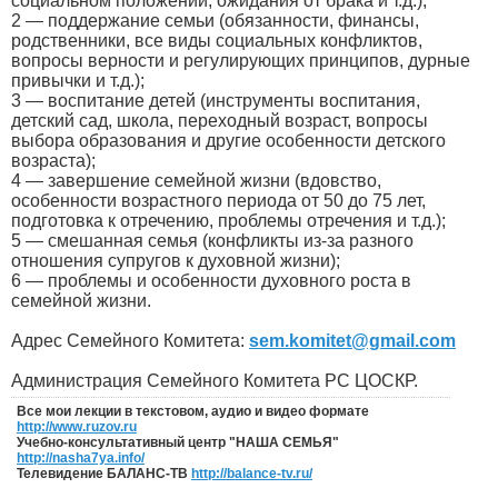
социальном положении, ожидания от брака и т.д.);
2 — поддержание семьи (обязанности, финансы,
родственники, все виды социальных конфликтов,
вопросы верности и регулирующих принципов, дурные
привычки и т.д.);
3 — воспитание детей (инструменты воспитания,
детский сад, школа, переходный возраст, вопросы
выбора образования и другие особенности детского
возраста);
4 — завершение семейной жизни (вдовство,
особенности возрастного периода от 50 до 75 лет,
подготовка к отречению, проблемы отречения и т.д.);
5 — смешанная семья (конфликты из-за разного
отношения супругов к духовной жизни);
6 — проблемы и особенности духовного роста в
семейной жизни.
Адрес Семейного Комитета:
sem.komitet@gmail.com
Администрация Семейного Комитета РС ЦОСКР.
Все мои лекции в текстовом, аудио и видео формате
http://www.ruzov.ru
Учебно-консультативный центр "НАША СЕМЬЯ"
http://nasha7ya.info/
Телевидение БАЛАНС-ТВ
http://balance-tv.ru/