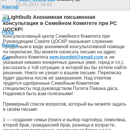
31.05.2017
16:01
Анонимная письменная
консультация в Семейном Комитете при РС
ЦОСКР!
Консультативный центр Семейного Комитета при
Руководящем Совете ЦОСКР оказывает служение
преданным в виде анонимной консультативной помощи
по переписке. Вы можете написать письмо на адрес
Семейного Комитета
sem.komitet@gmail.com
и, не
указывая никаких конкретных данных (имя, город и т.п.),
рассказать о той ситуации, в которой вы бы хотели найти
решение. Никто не узнает о вашем письме. Переписка
будет удалена после её завершения. Над ответом
трудятся одобренные Семейным Комитетом
специалисты под руководством Патита Павана даса.
Надеемся быть вам полезными!
Примерный список вопросов, который вы можете задать
в своём письме:
1 — создание семьи (поиск и выбор партнёра, помолвка,
второй брак, гражданский брак, разница в возрасте,