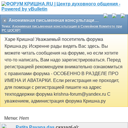
Анонимная письменная консультация в Семейном Комитете при РС ЦОСКР!
Тема:
Анонимная письменная консультация в Семейном Комитете при
РС ЦОСКР!
Харе Кришна! Уважаемый посетитель форума
Кришна.ру. Искренне рады видеть Вас здесь. Вы
можете читать сообщения на форуме, но если хотите
что-то написать, Вам надо зарегистрироваться. Перед
регистрацией рекомендуем внимательно ознакомиться
с правилами форума - ОСОБЕННО В РАЗДЕЛЕ ПРО
ИМЕНА И АВАТАРКИ. Если регистрация не проходит,
для помощи с регистрацией пишите на адрес
техподдержки форума krishna-forum@yandex.ru С
уважением, администрация форума Кришна.ру
Метки:
Нет
Patita Pavana das
сказал(-а):