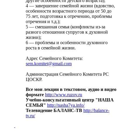
другие особенности детского возраста);
4 — завершение семейной жизни (вдовство,
особенности возрастного периода от 50 до
75 лет, подготовка к отречению, проблемы
отречения и т.д.);
5 — смешанная семья (конфликты из-за
разного отношения супругов к духовной
жизни);
6 — проблемы и особенности духовного
роста в семейной жизни.
Адрес Семейного Комитета:
sem.komitet@gmail.com
Администрация Семейного Комитета РС
ЦОСКР.
Все мои лекции в текстовом, аудио и видео
формате
http://www.ruzov.ru
Учебно-консультативный центр "НАША
СЕМЬЯ"
http://nasha7ya.info/
Телевидение БАЛАНС-ТВ
http://balance-
tv.ru/