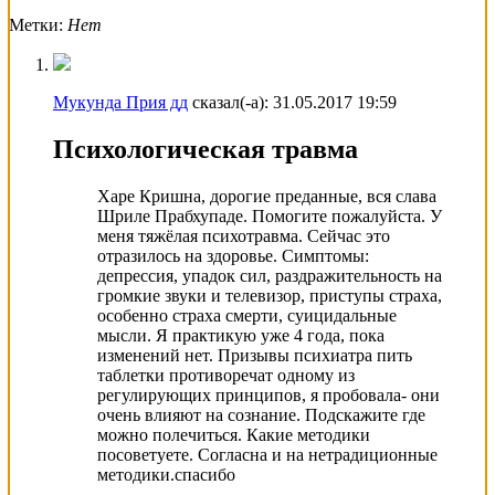
Метки:
Нет
Мукунда Прия дд
сказал(-а):
31.05.2017
19:59
Психологическая травма
Харе Кришна, дорогие преданные, вся слава
Шриле Прабхупаде. Помогите пожалуйста. У
меня тяжёлая психотравма. Сейчас это
отразилось на здоровье. Симптомы:
депрессия, упадок сил, раздражительность на
громкие звуки и телевизор, приступы страха,
особенно страха смерти, суицидальные
мысли. Я практикую уже 4 года, пока
изменений нет. Призывы психиатра пить
таблетки противоречат одному из
регулирующих принципов, я пробовала- они
очень влияют на сознание. Подскажите где
можно полечиться. Какие методики
посоветуете. Согласна и на нетрадиционные
методики.спасибо