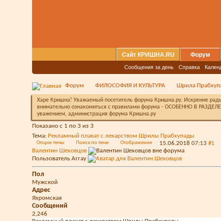
Сайт КРИШНА.RU
Форум
Сообщения за день
Справка
Кален
Форум
ФИЛОСОФИЯ И КУЛЬТУРА
Шрила Прабхуп
Харе Кришна! Уважаемый посетитель форума Кришна.ру. Искренне рады 
внимательно ознакомиться с правилами форума - ОСОБЕННО В РАЗДЕЛЕ 
уважением, администрация форума Кришна.ру
Показано с 1 по 3 из 3
Тема:
Рекламный плакат с лекарством Шрилы Прабхупады
Опции темы
Поиск по теме
Отображение
15.06.2018
07:13
#1
Валентин Шеховцов
Пользователь
Array
Пол
Мужской
Адрес
Яхромская
Сообщений
2,246