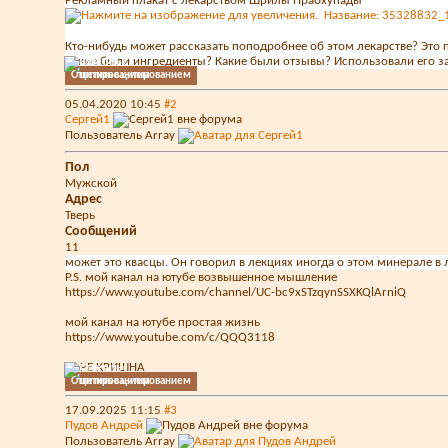
Рекламный плакат с лекарством Шрилы Прабхупады
Кто-нибудь может рассказать поподробнее об этом лекарстве? Это 
Какие были ингредиенты? Какие были отзывы? Использовали его з
Ответить с цитированием
05.04.2020
10:45
#2
Сергей1
Пользователь
Array
Пол
Мужской
Адрес
Тверь
Сообщений
11
может это квасцы. Он говорил в лекциях иногда о этом минерале в 
P.S. мой канал на ютубе возвышенное мышление
https://www.youtube.com/channel/UC-bc9xSTzqynSSXKQlArniQ
мой канал на ютубе простая жизнь
https://www.youtube.com/c/QQQ3118
ХАРЕ КРИШНА
Ответить с цитированием
17.09.2025
11:15
#3
Пудов Андрей
Пользователь
Array