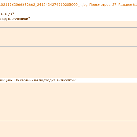
панацея?
ападные ученики?
лекциях. По картинкам подходит. антисептик