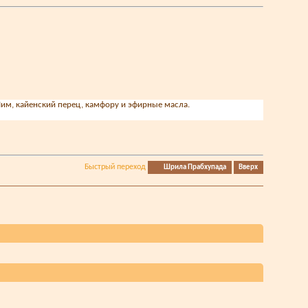
Ним, кайенский перец, камфору и эфирные масла.
Быстрый переход
Шрила Прабхупада
Вверх