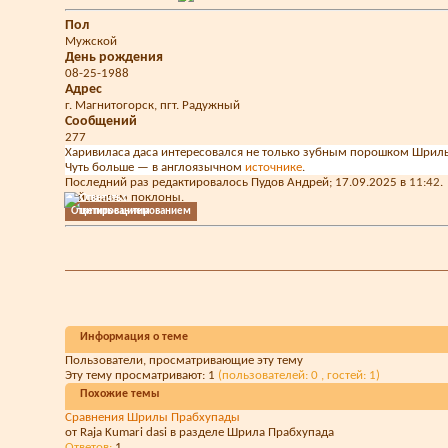
Пол
Мужской
День рождения
08-25-1988
Адрес
г. Магнитогорск, пгт. Радужный
Сообщений
277
Харивиласа даса интересовался не только зубным порошком Шрилы 
Чуть больше — в англоязычном
источнике
.
Последний раз редактировалось Пудов Андрей; 17.09.2025 в
11:42
.
Вайшнавам поклоны.
Ответить с цитированием
Информация о теме
Пользователи, просматривающие эту тему
Эту тему просматривают: 1
(пользователей: 0 , гостей: 1)
Похожие темы
Сравнения Шрилы Прабхупады
от Raja Kumari dasi в разделе Шрила Прабхупада
Ответов:
1