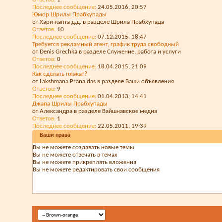
Последнее сообщение:
24.05.2016,
20:57
Юмор Шрилы Прабхупады
от Хари-канта д.д. в разделе Шрила Прабхупада
Ответов:
10
Последнее сообщение:
07.12.2015,
18:47
Требуется рекламный агент, график труда свободный
от Denis Grechka в разделе Служение, работа и услуги
Ответов:
0
Последнее сообщение:
18.04.2015,
21:09
Как сделать плакат?
от Lakshmana Prana das в разделе Ваши объявления
Ответов:
9
Последнее сообщение:
01.04.2013,
14:41
Джапа Шрилы Прабхупады
от Александра в разделе Вайшнавское медиа
Ответов:
1
Последнее сообщение:
22.05.2011,
19:39
Ваши права
Вы
не можете
создавать новые темы
Вы
не можете
отвечать в темах
Вы
не можете
прикреплять вложения
Вы
не можете
редактировать свои сообщения