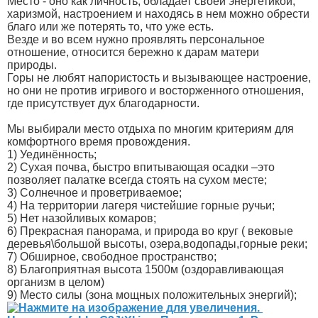
Место - оно как личность, обладает своей энергетикой,
харизмой, настроением и находясь в нем можно обрести
благо или же потерять то, что уже есть.
Везде и во всем нужно проявлять персональное
отношение, относится бережно к дарам матери
природы.
Горы не любят напористость и вызывающее настроение,
но они не против игривого и восторженного отношения,
где присутствует дух благодарности.
Мы выбирали место отдыха по многим критериям для
комфортного время провождения.
1) Уединённость;
2) Сухая почва, быстро впитывающая осадки –это
позволяет палатке всегда стоять на сухом месте;
3) Солнечное и проветриваемое;
4) На территории лагеря чистейшие горные ручьи;
5) Нет назойливых комаров;
6) Прекрасная панорама, и природа во круг ( вековые
деревья\большой высоты, озера,водопады,горные реки;
7) Обширное, свободное пространство;
8) Благоприятная высота 1500м (оздоравливающая
организм в целом)
9) Место силы (зона мощных положительных энергий);