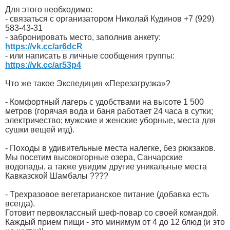
Для этого необходимо:
- связаться с организатором Николай Кудинов +7 (929)
583-43-31
- забронировать место, заполнив анкету:
https://vk.cc/ar6dcR
- или написать в личные сообщения группы:
https://vk.cc/ar53p4
Что же такое Экспедиция «Перезагрузка»?
- Комфортный лагерь с удобствами на высоте 1 500
метров (горячая вода и баня работает 24 часа в сутки;
электричество; мужские и женские уборные, места для
сушки вещей итд).
- Походы в удивительные места налегке, без рюкзаков.
Мы посетим высокогорные озера, Санчарские
водопады, а также увидим другие уникальные места
Кавказской Шамбалы ????
- Трехразовое вегетарианское питание (добавка есть
всегда).
Готовит первоклассный шеф-повар со своей командой.
Каждый прием пищи - это минимум от 4 до 12 блюд (и это