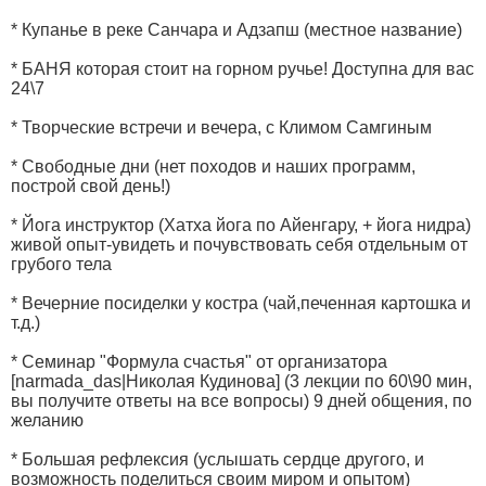
* Купанье в реке Санчара и Адзапш (местное название)
* БАНЯ которая стоит на горном ручье! Доступна для вас
24\7
* Творческие встречи и вечера, с Климом Самгиным
* Свободные дни (нет походов и наших программ,
построй свой день!)
* Йога инструктор (Хатха йога по Айенгару, + йога нидра)
живой опыт-увидеть и почувствовать себя отдельным от
грубого тела
* Вечерние посиделки у костра (чай,печенная картошка и
т.д.)
* Семинар "Формула счастья" от организатора
[narmada_das|Николая Кудинова] (3 лекции по 60\90 мин,
вы получите ответы на все вопросы) 9 дней общения, по
желанию
* Большая рефлексия (услышать сердце другого, и
возможность поделиться своим миром и опытом)