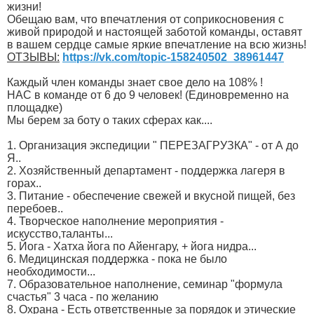
жизни!
Обещаю вам, что впечатления от соприкосновения с
живой природой и настоящей заботой команды, оставят
в вашем сердце самые яркие впечатление на всю жизнь!
ОТЗЫВЫ:
https://vk.com/topic-158240502_38961447
Каждый член команды знает свое дело на 108% !
НАС в команде от 6 до 9 человек! (Единовременно на
площадке)
Мы берем за боту о таких сферах как....
1. Организация экспедиции " ПЕРЕЗАГРУЗКА" - от А до
Я..
2. Хозяйственный департамент - поддержка лагеря в
горах..
3. Питание - обеспечение свежей и вкусной пищей, без
перебоев..
4. Творческое наполнение мероприятия -
искусство,таланты...
5. Йога - Хатха йога по Айенгару, + йога нидра...
6. Медицинская поддержка - пока не было
необходимости...
7. Образовательное наполнение, семинар "формула
счастья" 3 часа - по желанию
8. Охрана - Есть ответственные за порядок и этические