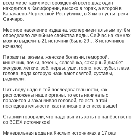
всём мире таких месторождений всего два: один
находится в Калифорнии, высоко в горах, а второй в
Карачаево-Черкесской Республике, в 3 км от устья реки
Санчаро.
Местное население издавна, экспериментальным путём
определило лечебные свойства воды. Сейчас на камнях
можно выделить 21 источник (было 29… 8 источников
исчезло)
Паразиты, экзема, женские болезни, геморрой,
кишечник, почки, печень, селезёнка, сахарный диабет,
желудок, лёгкие, зоб, нервы, уши, горло, нос, зубы, глаза,
голова, вода которую называют святой, суставы,
радикулит.
Пить воду надо в той последовательности, как
расположены наши органы, то есть начинать с
паразитов и заканчивая головой, то есть в той
последовательности, как написано в списке выше!
Старики говорили, что надо выпить хоть по напёрстку, но
со ВСЕХ источников!
Минеральная вода на Кислых источниках в 17 раз