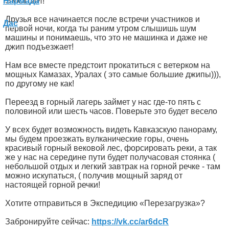
ЭМОЦИЙ!
Друзья все начинается после встречи участников и
первой ночи, когда ты раним утром слышишь шум
машины и понимаешь, что это не машинка и даже не
джип подъезжает!
Нам все вместе предстоит прокатиться с ветерком на
мощных Камазах, Уралах ( это самые большие джипы))),
по другому не как!
Переезд в горный лагерь займет у нас где-то пять с
половиной или шесть часов. Поверьте это будет весело
У всех будет возможность видеть Кавказскую панораму,
мы будем проезжать вулканические горы, очень
красивый горный вековой лес, форсировать реки, а так
же у нас на середине пути будет получасовая стоянка (
небольшой отдых и легкий завтрак на горной речке - там
можно искупаться, ( получив мощный заряд от
настоящей горной речки!
Хотите отправиться в Экспедицию «Перезагрузка»?
Забронируйте сейчас:
https://vk.cc/ar6dcR