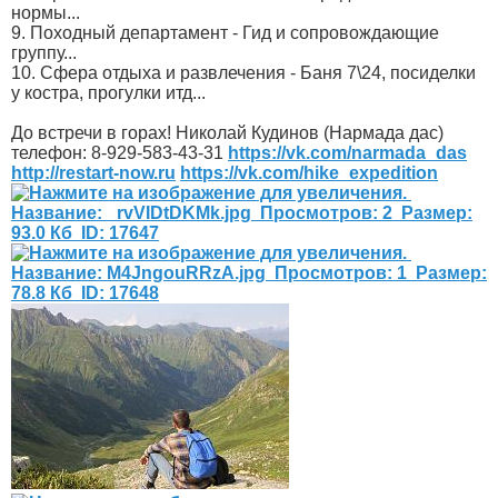
нормы...
9. Походный департамент - Гид и сопровождающие
группу...
10. Сфера отдыха и развлечения - Баня 7\24, посиделки
у костра, прогулки итд...
До встречи в горах! Николай Кудинов (Нармада дас)
телефон: 8-929-583-43-31
https://vk.com/narmada_das
http://restart-now.ru
https://vk.com/hike_expedition