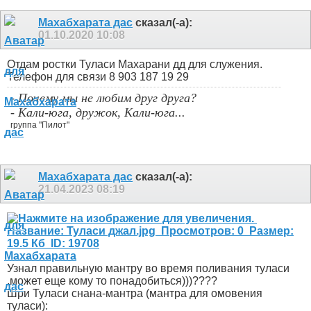
Махабхарата дас
сказал(-а):
01.10.2020
10:08
Отдам ростки Туласи Махарани дд для служения.
Телефон для связи 8 903 187 19 29
- Почему мы не любим друг друга?
- Кали-юга, дружок, Кали-юга...
группа "Пилот"
Махабхарата дас
сказал(-а):
21.04.2023
08:19
Узнал правильную мантру во время поливания туласи
,может еще кому то понадобиться)))????
Шри Туласи снана-мантра (мантра для омовения
туласи):