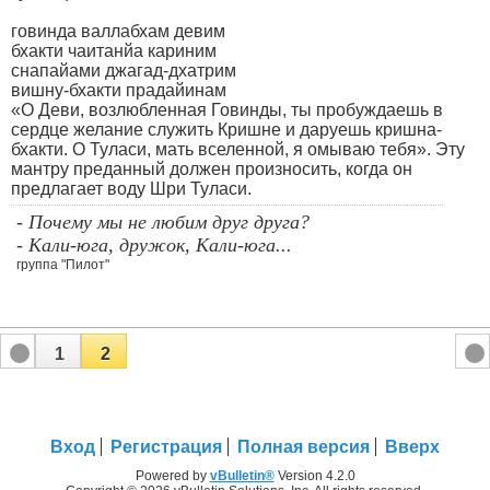
говинда валлабхам девим
бхакти чаитанйа кариним
снапайами джагад-дхатрим
вишну-бхакти прадайинам
«О Деви, возлюбленная Говинды, ты пробуждаешь в
сердце желание служить Кришне и даруешь кришна-
бхакти. О Туласи, мать вселенной, я омываю тебя». Эту
мантру преданный должен произносить, когда он
предлагает воду Шри Туласи.
- Почему мы не любим друг друга?
- Кали-юга, дружок, Кали-юга...
группа "Пилот"
1
2
Вход
Регистрация
Полная версия
Вверх
Powered by
vBulletin®
Version 4.2.0