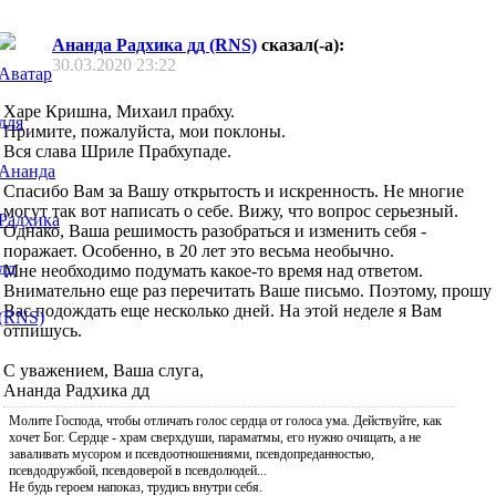
Ананда Радхика дд (RNS)
сказал(-а):
30.03.2020
23:22
Харе Кришна, Михаил прабху.
Примите, пожалуйста, мои поклоны.
Вся слава Шриле Прабхупаде.
Спасибо Вам за Вашу открытость и искренность. Не многие
могут так вот написать о себе. Вижу, что вопрос серьезный.
Однако, Ваша решимость разобраться и изменить себя -
поражает. Особенно, в 20 лет это весьма необычно.
Мне необходимо подумать какое-то время над ответом.
Внимательно еще раз перечитать Ваше письмо. Поэтому, прошу
Вас подождать еще несколько дней. На этой неделе я Вам
отпишусь.
С уважением, Ваша слуга,
Ананда Радхика дд
Молите Господа, чтобы отличать голос сердца от голоса ума. Действуйте, как
хочет Бог. Сердце - храм сверхдуши, параматмы, его нужно очищать, а не
заваливать мусором и псевдоотношениями, псевдопреданностью,
псевдодружбой, псевдоверой в псевдолюдей...
Не будь героем напоказ, трудись внутри себя.