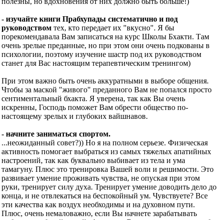
полезны, но вдохновения от них должно быть больше!)
- изучайте книги Прабхупады систематично и под
руководством
тех, кто передает их "вкусно". Я бы
порекомендавала Вам записаться на курс Школы Бхакти. Там
очень зрелые преданные, но при этом они очень подкованы в
психологии, поэтому изучение шастр под их руководством
станет для Вас настоящим терапевтическим тренингом)
При этом важно быть очень аккуратными в выборе общения.
Чтобы за маской "живого" преданного Вам не попался просто
сентиментальный бхакта. Я уверена, так как Вы очень
искренны, Господь поможет Вам обрести общество по-
настоящему зрелых и глубоких вайшнавов.
- начните заниматься спортом.
...неожиданный совет?)) Но я на полном серьезе. Физическая
активность помогает выбраться из самых тяжелых апатийных
настроений, так как буквально выбивает из тела и ума
тамагуну. Плюс это тренировка Вашей воли и решимости. Это
развивает умение проживать чувства, не опуская при этом
руки, тренирует силу духа. Тренирует умение доводить дело до
конца, и не отвлекаться на беспокойный ум. Чувствуете? Все
эти качества как воздух необходимы и на духовном пути.
Плюс, очень немаловажно, если Вы начнете зарабатывать