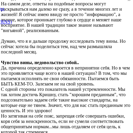
На самом деле, ответы на подобные вопросы могут
раскрываться нам далеко не сразу, а в течение многих лет и
жизней! Я сейчас имею ввиду не просто "информацию", а
знание, которое проникает глубоко в сердце и меняет наше
восприятие. В нашей традиции такое знание называют
"вигьяной", реализованным.
Думаю, что я и дальше продолжу исследовать тему вины. Но
сейчас хотела бы поделиться тем, над чем размышляла
последний месяц.
Чувство вины, недовольство собой..
Да, причина определенно кроется в непринятии себя. Но в чем
это проявляется чаще всего в нашей ситуации? В том, что мы
пытаемся исполнять не свои обязанности. Пытаемся быть
БЫТЬ КЕМ-ТО. Залезаем не на свой уровень.
С одной стороны это показатель нашей устремленности. Мы
так хотим достичь Кришну, стать "хорошим преданным", что
подсознательно задаем себе такие высокие стандарты, на
которые еще не тянем. Значит, что для нас стать преданным это
ценность. И это здорово!
Но затягивая на себе пояс, запрещая себе совершать ошибки,
коря себя за неискренность, если не сумели соответствовать
общепринятым нормам...мы лишь отдаляем от себя цель, к
которой так стремимся.