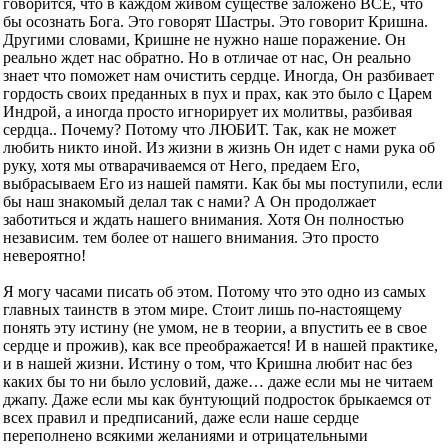
говорится, что в каждом живом существе заложено ВСЕ, что
бы осознать Бога. Это говорят Шастры. Это говорит Кришна.
Другими словами, Кришне не нужно наше поражение. Он
реально ждет нас обратно. Но в отличае от нас, Он реально
знает что поможет нам очистить сердце. Иногда, Он разбивает
гордость своих преданных в пух и прах, как это было с Царем
Индрой, а иногда просто игнорирует их молитвы, разбивая
сердца.. Почему? Потому что ЛЮБИТ. Так, как не может
любить никто иной. Из жизни в жизнь Он идет с нами рука об
руку, хотя мы отварачиваемся от Него, предаем Его,
выбрасываем Его из нашей памяти. Как бы мы поступили, если
бы наш знакомый делал так с нами? А Он продолжает
заботиться и ждать нашего внимания. Хотя Он полностью
независим. тем более от нашего внимания. Это просто
невероятно!
Я могу часами писать об этом. Потому что это одно из самых
главных таинств в этом мире. Стоит лишь по-настоящему
понять эту истину (не умом, не в теории, а впустить ее в свое
сердце и прожив), как все преображается! И в нашей практике,
и в нашей жизни. Истину о том, что Кришна любит нас без
каких бы то ни было условий, даже… даже если мы не читаем
джапу. Даже если мы как бунтующий подросток брыкаемся от
всех правил и предписаний, даже если наше сердце
переполнено всякими желаниями и отрицательными