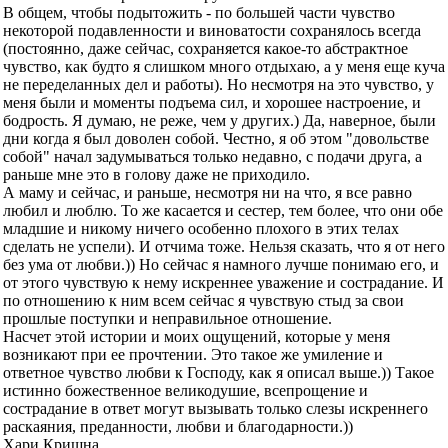
В общем, чтобы подытожить - по большей части чувство
некоторой подавленности и виноватости сохранялось всегда
(постоянно, даже сейчас, сохраняется какое-то абстрактное
чувство, как будто я слишком много отдыхаю, а у меня еще куча
не переделанных дел и работы). Но несмотря на это чувство, у
меня были и моменты подъема сил, и хорошее настроение, и
бодрость. Я думаю, не реже, чем у других.) Да, наверное, были
дни когда я был доволен собой. Честно, я об этом "довольстве
собой" начал задумываться только недавно, с подачи друга, а
раньше мне это в голову даже не приходило.
А маму и сейчас, и раньше, несмотря ни на что, я все равно
любил и люблю. То же касается и сестер, тем более, что они обе
младшие и никому ничего особенно плохого в этих телах
сделать не успели). И отчима тоже. Нельзя сказать, что я от него
без ума от любви.)) Но сейчас я намного лучше понимаю его, и
от этого чувствую к нему искреннее уважение и сострадание. И
по отношению к ним всем сейчас я чувствую стыд за свои
прошлые поступки и неправильное отношение.
Насчет этой истории и моих ощущений, которые у меня
возникают при ее прочтении. Это такое же умиление и
ответное чувство любви к Господу, как я описал выше.)) Такое
истинно божественное великодушие, всепрощение и
сострадание в ответ могут вызывать только слезы искреннего
раскаяния, преданности, любви и благодарности.))
Хари Кришна.