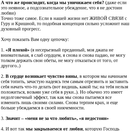
А что же происходит, когда мы уничижаем себя?
(даже если
это неявное, а подсознательное убеждение, что я не достоин
любви)
Точно тоже самое. Если в нашей жизни нет ЖИВОЙ СВЯЗИ с
Гуру и Кришной, то подобная концепция сильно усложнит наш
духовный прогресс.
Хочу показать Вам одну цепочку:
1.
«Я плохой»
(я несерьезный преданный, моя джапа не
внимательная, я слаб сердцем, я снова и снова падаю, не могу
толком держать свои обеты, не могу отказаться от того, от
другого..)
2.
В сердце возникает чувство вины
, в котором мы начинаем
себя топить, зачастую надеясь тем самым отрезвить и заставить
себя начать что-то делать (вот видишь, какой ты; на тебя нельзя
положиться, возьми уже себя в руки..). Но обычно это имеет
недолговечный эффект, так как мы снова пытаемся все
изменить лишь своими силами. Снова терпим крах, и еще
больше убеждаемся в своей никчемности.
3.
Значит – «меня не за что любить», «я недостоин»
4. И вот так
мы закрываемся от любви
, которую Господь