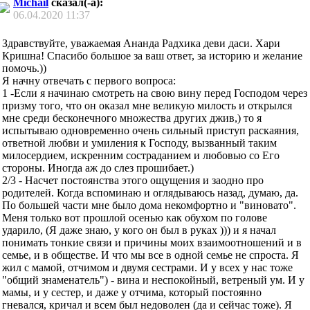
Michail
сказал(-а):
06.04.2020
11:37
Здравствуйте, уважаемая Ананда Радхика деви даси. Хари
Кришна! Спасибо большое за ваш ответ, за историю и желание
помочь.))
Я начну отвечать с первого вопроса:
1 -Если я начинаю смотреть на свою вину перед Господом через
призму того, что он оказал мне великую милость и открылся
мне среди бесконечного множества других джив,) то я
испытываю одновременно очень сильный приступ раскаяния,
ответной любви и умиления к Господу, вызванный таким
милосердием, искренним состраданием и любовью со Его
стороны. Иногда аж до слез прошибает.)
2/3 - Насчет постоянства этого ощущения и заодно про
родителей. Когда вспоминаю и оглядываюсь назад, думаю, да.
По большей части мне было дома некомфортно и "виновато".
Меня только вот прошлой осенью как обухом по голове
ударило, (Я даже знаю, у кого он был в руках
))) и я начал
понимать тонкие связи и причины моих взаимоотношений и в
семье, и в обществе. И что мы все в одной семье не спроста. Я
жил с мамой, отчимом и двумя сестрами. И у всех у нас тоже
"общий знаменатель") - вина и неспокойный, ветреный ум. И у
мамы, и у сестер, и даже у отчима, который постоянно
гневался, кричал и всем был недоволен (да и сейчас тоже). Я