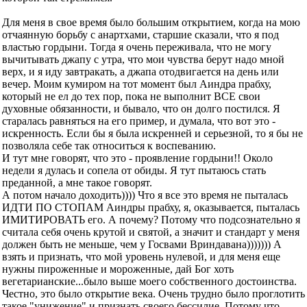
Для меня в свое время было большим открытием, когда на мою
отчаянную борьбу с анартхами, старшие сказали, что я под
властью гордыни. Тогда я очень переживала, что не могу
вычитывать джапу с утра, что мои чувства берут надо мной
верх, и я иду завтракать, а джапа отодвигается на день или
вечер. Моим кумиром на тот момент был Аиндра прабху,
который не ел до тех пор, пока не выполнит ВСЕ свои
духовные обязанности, и бывало, что он долго постился. Я
старалась равняться на его пример, и думала, что вот это -
искренность. Если бы я была искренней и серьезной, то я бы не
позволяла себе так относиться к воспеванию.
И тут мне говорят, что это - проявление гордыни!! Около
недели я дулась и сопела от обиды. Я тут пытаюсь стать
преданной, а мне такое говорят.
А потом начало доходить)))) Что я все это время не пыталась
ИДТИ ПО СТОПАМ Аиндры прабху, я, оказывается, пыталась
ИМИТИРОВАТЬ его. А почему? Потому что подсознательно я
считала себя очень крутой и святой, а значит и стандарт у меня
должен быть не меньше, чем у Госвами Вриндавана))))))) А
взять и признать, что мой уровень нулевой, и для меня еще
нужны пироженные и мороженные, дай Бог хоть
вегетарианские...было выше моего собственного достоинства.
Честно, это было открытие века. Очень трудно было проглотить
такое "унижение" и признать своего бессилие. Потому что