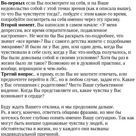
Во-первых
если Вы посмотрите на себя, и на Ваше
недовольство собой с этой точки зрения (как я описала выше),
то что Вы чувствуете тогда?.. побудте с этим какое-то время,
попробуйте посмотреть на себя именно через эту призму.
Второй момент
, Вы написали в самом начале: «У меня
депрессия, все время отвратительное, подавленное
настроение». Не могли бы Вы раскрыть по-подробнее, что
значит «все время»? Вы с самого детства живете с подобными
эмоциями? И были ли у Вас дни, или один день, когда Вы
чувствовали в себе силу, когда у Вас что-нибудь получалось, и
Вы были довольны собой и своими усилиями? Хотя бы раз в
жизни было ли такое? Возможно не в духовной практике, а
вообще, впринципе в чем-либо.
Третий вопрос
.. я приму, если Вы не захотите отвечать, или
предпочтете перейти в ЛС, но в любом случае, задам его. Какие
у Вас отношения с родителями? Чисто Ваше субьективное
видение. Когда Вы представляете их, какие чувства у Вас
возникают в сердце?
Буду ждать Вашего отклика, и мы продолжим дальше.
Ps. я могу, конечно, ответить общими фразами, но мне бы
хотелось более глубоко понять именно Вашу ситуацию. Так как
могут быть внешне одинаковые чувства у людей, и
обстоятельства в жизни, но у каждого они вызваны
индивидуальной причиной.