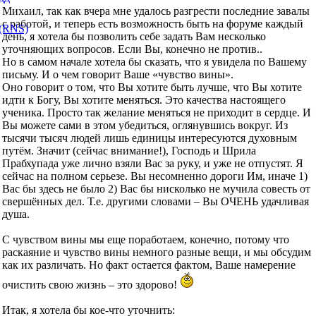
Михаил, так как вчера мне удалось разгрести последние завалы
с работой, и теперь есть возможность быть на форуме каждый
день, я хотела бы позволить себе задать Вам несколько
уточняющих вопросов. Если Вы, конечно не против..
Но в самом начале хотела бы сказать, что я увидела по Вашему
письму. И о чем говорит Ваше «чувство вины».
Оно говорит о том, что Вы хотите быть лучше, что Вы хотите
идти к Богу, Вы хотите меняться. Это качества настоящего
ученика. Просто так желание меняться не приходит в сердце. И
Вы можете сами в этом убедиться, оглянувшись вокруг. Из
тысячи тысяч людей лишь единицы интересуются духовным
путём. Значит (сейчас внимание!), Господь и Шрила
Прабхупада уже лично взяли Вас за руку, и уже не отпустят. Я
сейчас на полном серьезе. Вы несомненно дороги Им, иначе 1)
Вас бы здесь не было 2) Вас бы нисколько не мучила совесть от
свершённых дел. Т.е. другими словами – Вы ОЧЕНЬ удачливая
душа.
С чувством вины мы еще поработаем, конечно, потому что
раскаяние и чувство вины немного разные вещи, и мы обсудим
как их различать. Но факт остается фактом, Ваше намерение
очистить свою жизнь – это здорово!
Итак, я хотела бы кое-что уточнить: