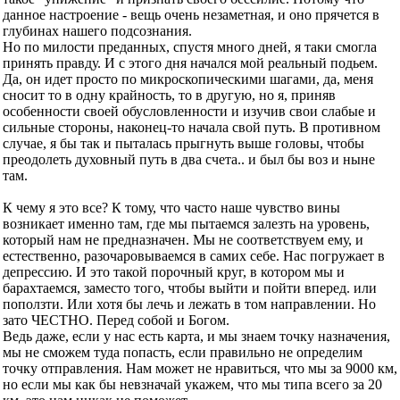
данное настроение - вещь очень незаметная, и оно прячется в
глубинах нашего подсознания.
Но по милости преданных, спустя много дней, я таки смогла
принять правду. И с этого дня начался мой реальный подьем.
Да, он идет просто по микроскопическими шагами, да, меня
сносит то в одну крайность, то в другую, но я, приняв
особенности своей обусловленности и изучив свои слабые и
сильные стороны, наконец-то начала свой путь. В противном
случае, я бы так и пыталась прыгнуть выше головы, чтобы
преодолеть духовный путь в два счета.. и был бы воз и ныне
там.
К чему я это все? К тому, что часто наше чувство вины
возникает именно там, где мы пытаемся залезть на уровень,
который нам не предназначен. Мы не соответствуем ему, и
естественно, разочаровываемся в самих себе. Нас погружает в
депрессию. И это такой порочный круг, в котором мы и
барахтаемся, заместо того, чтобы выйти и пойти вперед. или
поползти. Или хотя бы лечь и лежать в том направлении. Но
зато ЧЕСТНО. Перед собой и Богом.
Ведь даже, если у нас есть карта, и мы знаем точку назначения,
мы не сможем туда попасть, если правильно не определим
точку отправления. Нам может не нравиться, что мы за 9000 км,
но если мы как бы невзначай укажем, что мы типа всего за 20