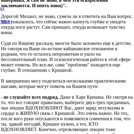
наверняка. Я сам не знаю, в чем эти оскорбления
заключаются. И опять вина)".
Дорогой Михаил, не знаю, сумела ли я ответить на Ваш вопрос.
Мне показалось, что сейчас важно капнуть глубже и увидеть
откуда ноги растут. Сам принцип, откуда возникает чувство
вины.
Судя по Вашему рассказу, многое было заложено еще в детстве.
Не смотря на Ваше по-истине вайшнавское отношение к
родным, что-то осталось непрожитым и ушло на
бессознательный план. И психологическая работа в этой сфере
может помочь. Но все-же, сама "проблема" находится еще
глубже. В отношениях с Кришной.
В завершении могу поделиться несколькими практическими
шагами, которые могут помочь на Вашем пути:
- не слушайте всех подряд.
Даже в Харе Кришна. Не смотря на
то, что все говорят правильно, выберите двух-трех преданных,
чьи лекции ВДОХНОВЛЯЮТ Вас, дают заряд энтузиазма в
сердце и ЖИВУЮ связь с Кришной. Это очень важно. Не тех,
после кого руки опускаются и появляются сомнения в том, что
ты, эдакий негодяй, Кришне нужен, а тех, КТО
ВДОХНОВЛЯЕТ. Конечно, отрезвляющие лекции тоже