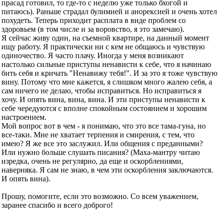
прасад готовил, то где-то с неделю уже только бхогой и
питаюсь). Раньше страдал булимией и анорексией и очень хотел
похудеть. Теперь приходит расплата в виде проблем со
здоровьем (в том числе и за воровство, я это замечаю).
Я сейчас живу один, на съемной квартире, на данный момент
ищу работу. Я практически ни с кем не общаюсь и чувствую
одиночество. Я часто плачу. Иногда у меня возникают
настолько сильные приступы ненависти к себе, что я начинаю
бить себя и кричать "Ненавижу тебя!". И за это я тоже чувствую
вину. Потому что мне кажется, я слишком много жалею себя, а
сам ничего не делаю, чтобы исправиться. Но исправиться я
хочу. И опять вина, вина, вина. И эти приступы ненависти к
себе чередуются с вполне спокойным состоянием и хорошим
настроением.
Мой вопрос вот в чем - я понимаю, что это все тама-гуна, но
все-таки. Мне не хватает терпения и смирения, с тем, что
имею? Я же все это заслужил. Или общения с преданными?
Или нужно больше слушать писания? (Маха-мантру читаю
изредка, очень не регулярно, да еще и оскорблениями,
наверняка. Я сам не знаю, в чем эти оскорбления заключаются.
И опять вина).
Прошу, помогите, если это возможно. Со всем уважением,
заранее спасибо и всего доброго!