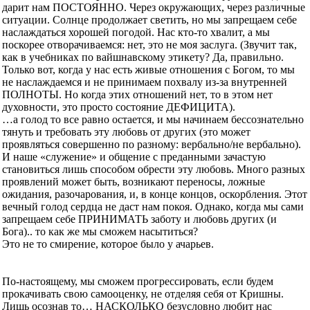
дарит нам ПОСТОЯННО. Через окружающих, через различные
ситуации. Солнце продолжает светить, но мы запрещаем себе
наслаждаться хорошей погодой. Нас кто-то хвалит, а мы
поскорее отворачиваемся: нет, это не моя заслуга. (Звучит так,
как в учебниках по вайшнавскому этикету? Да, правильно.
Только вот, когда у нас есть живые отношения с Богом, то мы
не наслаждаемся и не принимаем похвалу из-за внутренней
ПОЛНОТЫ. Но когда этих отношений нет, то в этом нет
духовности, это просто состояние ДЕФИЦИТА).
…а голод то все равно остается, и мы начинаем бессознательно
тянуть и требовать эту любовь от других (это может
проявляться совершенно по разному: вербально/не вербально).
И наше «служение» и общение с преданными зачастую
становиться лишь способом обрести эту любовь. Много разных
проявлений может быть, возникают переносы, ложные
ожидания, разочарования, и, в конце концов, оскорбления. Этот
вечный голод сердца не даст нам покоя. Однако, когда мы сами
запрещаем себе ПРИНИМАТЬ заботу и любовь других (и
Бога).. то как же мы сможем насытиться?
Это не то смирение, которое было у ачарьев.
По-настоящему, мы сможем прогрессировать, если будем
прокачивать свою самооценку, не отделяя себя от Кришны.
Лишь осознав то… НАСКОЛЬКО безусловно любит нас