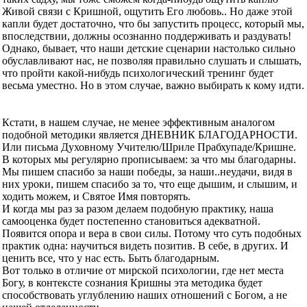
Живой связи с Кришной, ощутить Его любовь.. Но даже этой
капли будет достаточно, что бы запустить процесс, который мы,
впоследствии, должны осознанно поддерживать и раздувать!
Однако, бывает, что наши детские сценарии настолько сильно
обуславливают нас, не позволяя правильно слушать и слышать,
что пройти какой-нибудь психологический тренинг будет
весьма уместно. Но в этом случае, важно выбирать к кому идти.
Кстати, в нашем случае, не менее эффективным аналогом
подобной методики является ДНЕВНИК БЛАГОДАРНОСТИ.
Или письма Духовному Учителю/Шриле Прабхупаде/Кришне.
В которых мы регулярно прописываем: за что мы благодарны.
Мы пишем спасибо за наши победы, за наши..неудачи, видя в
них уроки, пишем спасибо за то, что еще дышим, и слышим, и
ходить можем, и Святое Имя повторять.
И когда мы раз за разом делаем подобную практику, наша
самооценка будет постепенно становиться адекватной.
Появится опора и вера в свои силы. Потому что суть подобных
практик одна: научиться видеть позитив. В себе, в других. И
ценить все, что у нас есть. Быть благодарным.
Вот только в отличие от мирской психологии, где нет места
Богу, в контексте сознания Кришны эта методика будет
способствовать углублению наших отношений с Богом, а не