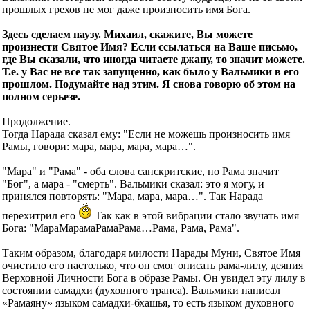
прошлых грехов не мог даже произносить имя Бога.
Здесь сделаем паузу. Михаил, скажите, Вы можете
произнести Святое Имя? Если ссылаться на Ваше письмо,
где Вы сказали, что иногда читаете джапу, то значит можете.
Т.е. у Вас не все так запущенно, как было у Вальмики в его
прошлом. Подумайте над этим. Я снова говорю об этом на
полном серьезе.
Продолжение.
Тогда Нарада сказал ему: "Если не можешь произносить имя
Рамы, говори: мара, мара, мара, мара…".
"Мара" и "Рама" - оба слова санскритские, но Рама значит
"Бог", а мара - "смерть". Вальмики сказал: это я могу, и
принялся повторять: "Мара, мара, мара…". Так Нарада
перехитрил его
Так как в этой вибрации стало звучать имя
Бога: "МараМарамаРамаРама…Рама, Рама, Рама".
Таким образом, благодаря милости Нарады Муни, Святое Имя
очистило его настолько, что он смог описать рама-лилу, деяния
Верховной Личности Бога в образе Рамы. Он увидел эту лилу в
состоянии самадхи (духовного транса). Вальмики написал
«Рамаяну» языком самадхи-бхашья, то есть языком духовного