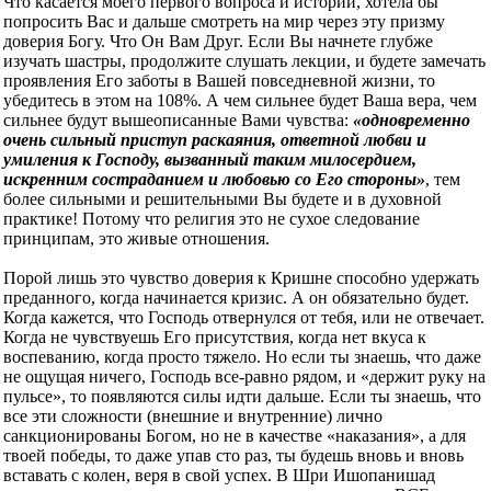
Что касается моего первого вопроса и истории, хотела бы
попросить Вас и дальше смотреть на мир через эту призму
доверия Богу. Что Он Вам Друг. Если Вы начнете глубже
изучать шастры, продолжите слушать лекции, и будете замечать
проявления Его заботы в Вашей повседневной жизни, то
убедитесь в этом на 108%. А чем сильнее будет Ваша вера, чем
сильнее будут вышеописанные Вами чувства:
«одновременно
очень сильный приступ раскаяния, ответной любви и
умиления к Господу, вызванный таким милосердием,
искренним состраданием и любовью со Его стороны»
, тем
более сильными и решительными Вы будете и в духовной
практике! Потому что религия это не сухое следование
принципам, это живые отношения.
Порой лишь это чувство доверия к Кришне способно удержать
преданного, когда начинается кризис. А он обязательно будет.
Когда кажется, что Господь отвернулся от тебя, или не отвечает.
Когда не чувствуешь Его присутствия, когда нет вкуса к
воспеванию, когда просто тяжело. Но если ты знаешь, что даже
не ощущая ничего, Господь все-равно рядом, и «держит руку на
пульсе», то появляются силы идти дальше. Если ты знаешь, что
все эти сложности (внешние и внутренние) лично
санкционированы Богом, но не в качестве «наказания», а для
твоей победы, то даже упав сто раз, ты будешь вновь и вновь
вставать с колен, веря в свой успех. В Шри Ишопанишад