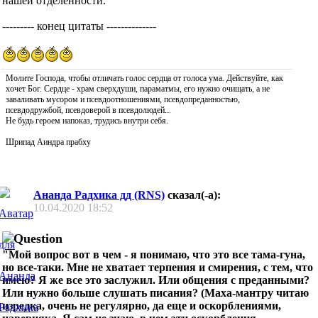
нашей отделенности.
--------- конец цитаты --------------
Молите Господа, чтобы отличать голос сердца от голоса ума. Действуйте, как
хочет Бог. Сердце - храм сверхдуши, параматмы, его нужно очищать, а не
заваливать мусором и псевдоотношениями, псевдопреданностью,
псевдодружбой, псевдоверой в псевдолюдей...
Не будь героем напоказ, трудись внутри себя.
Шрипад Аиндра прабху
Ананда Радхика дд (RNS)
сказал(-а):
10.04.2020
18:52
"Мой вопрос вот в чем - я понимаю, что это все тама-гуна,
но все-таки. Мне не хватает терпения и смирения, с тем, что
имею? Я же все это заслужил. Или общения с преданными?
Или нужно больше слушать писания? (Маха-мантру читаю
изредка, очень не регулярно, да еще и оскорблениями,