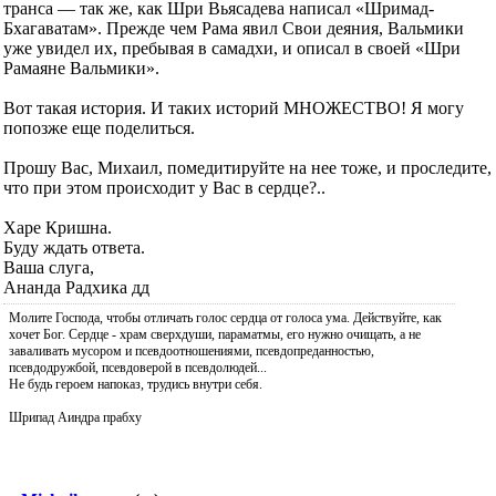
транса — так же, как Шри Вьясадева написал «Шримад-
Бхагаватам». Прежде чем Рама явил Свои деяния, Вальмики
уже увидел их, пребывая в самадхи, и описал в своей «Шри
Рамаяне Вальмики».
Вот такая история. И таких историй МНОЖЕСТВО! Я могу
попозже еще поделиться.
Прошу Вас, Михаил, помедитируйте на нее тоже, и проследите,
что при этом происходит у Вас в сердце?..
Харе Кришна.
Буду ждать ответа.
Ваша слуга,
Ананда Радхика дд
Молите Господа, чтобы отличать голос сердца от голоса ума. Действуйте, как
хочет Бог. Сердце - храм сверхдуши, параматмы, его нужно очищать, а не
заваливать мусором и псевдоотношениями, псевдопреданностью,
псевдодружбой, псевдоверой в псевдолюдей...
Не будь героем напоказ, трудись внутри себя.
Шрипад Аиндра прабху