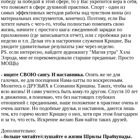
победу за победой в этой сфере, то у Вас укрепится вера в себя,
что поможет в сфере духовной практики. Спорт - один из
самых эффективных методов работы над чувством вины (из
материальных инструментов, конечно). Поэтому, если Вы
хотите начать с чего-то, чтобы полностью поменять свою
жизнь, начните с простого шага: ежедневной зарядки по
приложению (где записывается отчет), или с пробежки раз в
неделю и т.п. Делая это в настроении служения Кришне, Вы
увидите удивительные результаты уже через неделю.
PS. если интересно, найдите аудиокнигу "Магия утра" Хэла
Элрода, мне ее порекомендовали старшие преданные. Просто
МОЩЬ)
- ищите СВОЮ сангу. И наставника.
Опять же не для
галочки, не для посещения Нама-хатты по воскресеньям.
Молитесь о ДРУЗЬЯХ в Сознании Кришны. Таких, чтобы на
всю жизнь! И сами учитесь быть кому-то другом. Спустя 10 лет
в движении, я понимаю, что без настоящих глубоких
отношений с преданными, наше положение в практике очень и
очень шаткое. Но подобные друзья, и наставник, даются лишь
тем, кто горячо молит Кришну о них, хотя при этом благодарен
и за то, что есть. Искренне желаю Вам найти таких друзей.
Дополнительно:
- больше читайте/слушайте о жизни Шрилы Прабхупады.