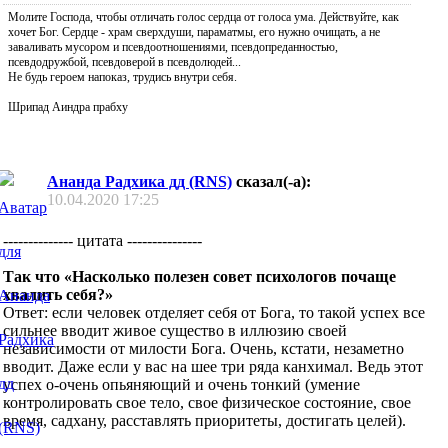
Молите Господа, чтобы отличать голос сердца от голоса ума. Действуйте, как
хочет Бог. Сердце - храм сверхдуши, параматмы, его нужно очищать, а не
заваливать мусором и псевдоотношениями, псевдопреданностью,
псевдодружбой, псевдоверой в псевдолюдей...
Не будь героем напоказ, трудись внутри себя.
Шрипад Аиндра прабху
Ананда Радхика дд (RNS)
сказал(-а):
10.04.2020
17:25
-------------- цитата ---------------
Так что «Насколько полезен совет психологов почаще
хвалить себя?»
Ответ: если человек отделяет себя от Бога, то такой успех все
сильнее вводит живое существо в иллюзию своей
независимости от милости Бога. Очень, кстати, незаметно
вводит. Даже если у вас на шее три ряда канхимал. Ведь этот
успех о-очень опьяняющий и очень тонкий (умение
контролировать свое тело, свое физическое состояние, свое
время, садхану, расставлять приоритеты, достигать целей).