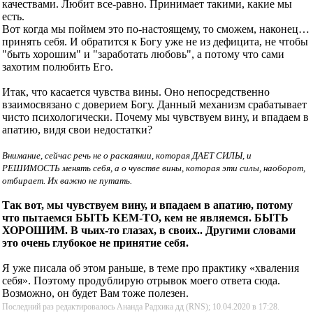
качествами. Любит все-равно. Принимает такими, какие мы
есть.
Вот когда мы поймем это по-настоящему, то сможем, наконец…
принять себя. И обратится к Богу уже не из дефицита, не чтобы
"быть хорошим" и "заработать любовь", а потому что сами
захотим полюбить Его.
Итак, что касается чувства вины. Оно непосредственно
взаимосвязано с доверием Богу. Данный механизм срабатывает
чисто психологически. Почему мы чувствуем вину, и впадаем в
апатию, видя свои недостатки?
Внимание, сейчас речь не о раскаянии, которая ДАЕТ СИЛЫ, и
РЕШИМОСТЬ менять себя, а о чувстве вины, которая эти силы, наоборот,
отбирает. Их важно не путать.
Так вот, мы чувствуем вину, и впадаем в апатию, потому
что пытаемся БЫТЬ КЕМ-ТО, кем не являемся. БЫТЬ
ХОРОШИМ. В чьих-то глазах, в своих.. Другими словами
это очень глубокое не принятие себя.
Я уже писала об этом раньше, в теме про практику «хваления
себя». Поэтому продублирую отрывок моего ответа сюда.
Возможно, он будет Вам тоже полезен.
Последний раз редактировалось Ананда Радхика дд (RNS); 10.04.2020 в
17:28
.