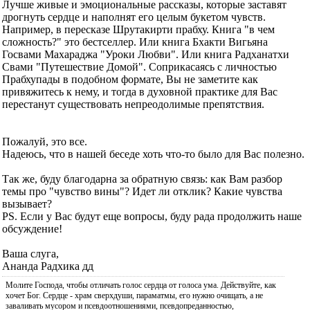
Лучше живые и эмоциональные рассказы, которые заставят
дрогнуть сердце и наполнят его целым букетом чувств.
Например, в пересказе Шрутакирти прабху. Книга "в чем
сложность?" это бестселлер. Или книга Бхакти Вигьяна
Госвами Махараджа "Уроки Любви". Или книга Радханатхи
Свами "Путешествие Домой". Соприкасаясь с личностью
Прабхупады в подобном формате, Вы не заметите как
привяжитесь к нему, и тогда в духовной практике для Вас
перестанут существовать непреодолимые препятствия.
Пожалуй, это все.
Надеюсь, что в нашей беседе хоть что-то было для Вас полезно.
Так же, буду благодарна за обратную связь: как Вам разбор
темы про "чувство вины"? Идет ли отклик? Какие чувства
вызывает?
PS. Если у Вас будут еще вопросы, буду рада продолжить наше
обсуждение!
Ваша слуга,
Ананда Радхика дд
Молите Господа, чтобы отличать голос сердца от голоса ума. Действуйте, как
хочет Бог. Сердце - храм сверхдуши, параматмы, его нужно очищать, а не
заваливать мусором и псевдоотношениями, псевдопреданностью,