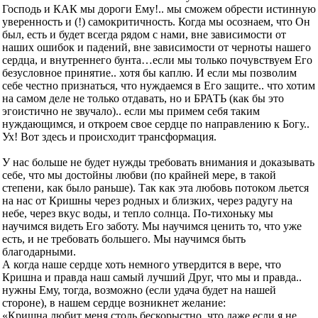
Господь и КАК мы дороги Ему!.. мы сможем обрести истинную
уверенность и (!) самокритичность. Когда мы осознаем, что Он
был, есть и будет всегда рядом с нами, вне зависимости от
наших ошибок и падений, вне зависимости от черноты нашего
сердца, и внутреннего бунта…если мы только почувствуем Его
безусловное принятие.. хотя бы каплю. И если мы позволим
себе честно признаться, что нуждаемся в Его защите.. что хотим
на самом деле не только отдавать, но и БРАТЬ (как бы это
эгоистично не звучало).. если мы примем себя таким
нуждающимся, и откроем свое сердце по направлению к Богу..
Ух! Вот здесь и происходит трансформация.
У нас больше не будет нужды требовать внимания и доказывать
себе, что мы достойны любви (по крайней мере, в такой
степени, как было раньше). Так как эта любовь потоком льется
на нас от Кришны через родных и близких, через радугу на
небе, через вкус воды, и тепло солнца. По-тихоньку мы
научимся видеть Его заботу. Мы научимся ценить то, что уже
есть, и не требовать большего. Мы научимся быть
благодарными.
А когда наше сердце хоть немного утвердится в вере, что
Кришна и правда наш самый лучший Друг, что мы и правда..
нужны Ему, тогда, возможно (если удача будет на нашей
стороне), в нашем сердце возникнет желание:
«Кришна любит меня столь бескорыстно, что даже если я не