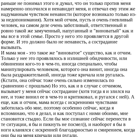
раньше не понимал этого и думал, что он только против меня
намеренно ополчился и ненавидит меня, и отвечал ему этим же
надуманным чувством ненависти (которое возникало только из-
за недопонимания). Хотя мой отчим, пусть и очень гневливый
человек, на самом деле очень заботливый, ответственный и
ровно такой же замученный, напуганный и "виноватый" как и
мы все в этой семье. Просто у него это проявляется в другой
форме. И это должно было не ненависть, а сострадание
вызывать.
И мама моя - это такое же "виноватое" существо, как и отчим.
Только у нее это проявлялось в излишней обидчивости, или
обвинении кого-то в чем-то, иногда специально, чтобы
манипулировать человеком, которого она винит, иногда она
была раздражительной, иногда тоже кричала или ругалась.
(Кстати, она сейчас тоже очень сильно изменилась по
сравнению с прошлым) Но это, как и в случае с отчимом,
вызывает у меня сейчас сострадание (хотя тогда я и злился на
нее, и тоже винил ее в чем-то и критиковал, и ругался с ней). А
еще, как и отчим, мама всегда с искренними чувствами
заботилась обо мне, поэтому особенно сейчас, когда я
вспоминаю, что я делал, и как поступал с ними обоими, мне
становится стыдно. Если бы мое сознание сейчас перенести в
те ситуации, я бы и пикнуть не посмел)), и наоборот я бы в
ноги кланялся с искренней благодарностью и смирением, когда
они бы на меня кричали или ругали.