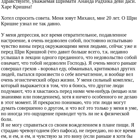
Здравствуйте, уважаемая Шримати Ананда Радхика деви даси.
Харе Кришна!
Хотел спросить совета. Меня зовут Михаил, мне 20 лет. О Шри
Кришне узнал не так давно.
У меня депрессия, все время отвратительное, подавленное
настроение, я очень недоволен собой, постоянно испытываю
чувство вины перед окружающими меня людьми, сейчас уже и
перед Шри Кришной (что давит больше всего, т.к. недавно
услышал в лекции одного преданного, что недовольство собой
означает, что тобой недоволен Господь). Я очень много раньше
совершал грехов - воровал еду, обманывал, критиковал других
людей, пытался произвести о себе впечатление, и вообще вел
очень эгоистический образ жизни. У меня сильный комплекс,
который выражается в том, что я боюсь, что другие люди
подумают, что я хвастаюсь перед ними чем-нибудь (вещью или
знаниями или поведением), хотя я ничего особенного не делаю
в этот момент. И прекрасно понимаю, что эти люди могут
думать совершенно о другом, и что всё это только у меня в уме,
но иногда это ощущение приводит чуть ли не к физической
боли.
Я не могу справиться со своим вожделением в плане пищи. Я
страдаю чревоугодием (без пафоса), не переедаю, но все время
ем, и ем, и ем, и чувствую за это вину (если раньше я хотя бы