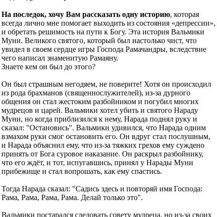
На последок, хочу Вам рассказать одну историю
, которая
всегда лично мне помогает выходить из состояния «депрессии»,
и обретать решимость на пути к Богу. Эта история Вальмики
Муни. Великого святого, который был настолько чист, что
увидел в своем сердце игры Господа Рамачандры, вследствие
чего написал знаменитую Рамаяну.
Знаете кем он был до этого?
Он был страшным негодяем, не поверите! Хотя он происходил
из рода брахманов (священнослужителей), из-за дурного
общения он стал жестоким разбойником и погубил многих
мудрецов и царей. Вальмики хотел убить и святого Нараду
Муни, но когда приблизился к нему, Нарада поднял руку и
сказал: "Остановись". Вальмики удивился, что Нарада одним
взмахом руки смог остановить его. Он вдруг стал послушным,
и Нарада объяснил ему, что из-за тяжких грехов ему суждено
принять от Бога суровое наказание. Он раскрыл разбойнику,
что его ждёт, и тот, испугавшись, принял у Нарады Муни
прибежище и стал вопрошать, как ему спастись.
Тогда Нарада сказал: "Садись здесь и повторяй имя Господа:
Рама, Рама, Рама, Рама. Делай только это".
Вальмики постарался следовать совету мудреца, но из-за своих