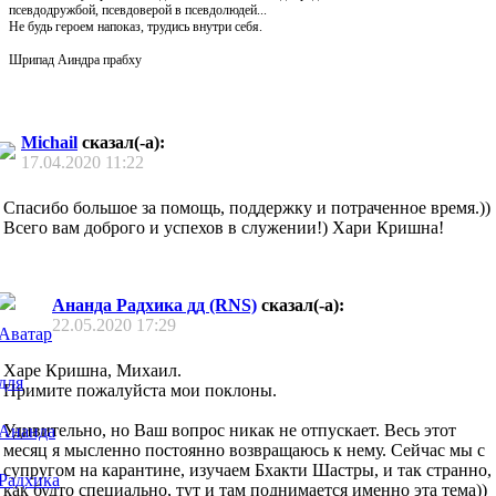
псевдодружбой, псевдоверой в псевдолюдей...
Не будь героем напоказ, трудись внутри себя.
Шрипад Аиндра прабху
Michail
сказал(-а):
17.04.2020
11:22
Спасибо большое за помощь, поддержку и потраченное время.))
Всего вам доброго и успехов в служении!) Хари Кришна!
Ананда Радхика дд (RNS)
сказал(-а):
22.05.2020
17:29
Харе Кришна, Михаил.
Примите пожалуйста мои поклоны.
Удивительно, но Ваш вопрос никак не отпускает. Весь этот
месяц я мысленно постоянно возвращаюсь к нему. Сейчас мы с
супругом на карантине, изучаем Бхакти Шастры, и так странно,
как будто специально, тут и там поднимается именно эта тема))