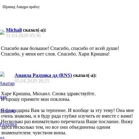
Шрипад Аиндра прабху
Michail
сказал(-а):
31.03.2020
05:36
Спасибо вам большое! Спасибо, спасибо от всей души!
Спасибо, у меня нет слов. Спасибо. Хари Кришна!
Ананда Радхика дд (RNS)
сказал(-а):
05.04.2020
20:25
Харе Кришна, Михаил. Снова здравствуйте.
И прошу примите мои поклоны.
Я благодарна Вам за терпение. И вообще за эту тему! Она мне
очень знакома, и я буду рада глубже изучить ее вместе с вами!
Несколько раз внимательно перечитала Ваше послание. Вижу
здесь несколько тем, но все они объединены одним
знаменателем: чувством вины.