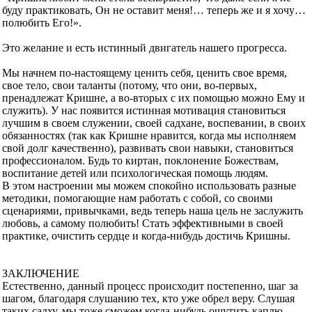
буду практиковать, Он не оставит меня!… теперь же и я хочу…
полюбить Его!».
Это желание и есть истинный двигатель нашего прогресса.
Мы начнем по-настоящему ценить себя, ценить свое время,
свое тело, свои таланты (потому, что они, во-первых,
пренадлежат Кришне, а во-вторых с их помощью можно Ему и
служить). У нас появится истинная мотивация становиться
лучшим в своем служении, своей садхане, воспевании, в своих
обязанностях (так как Кришне нравится, когда мы исполняем
свой долг качественно), развивать свои навыки, становиться
профессионалом. Будь то киртан, поклонение Божествам,
воспитание детей или психологическая помощь людям.
В этом настроении мы можем спокойно использовать разные
методики, помогающие нам работать с собой, со своими
сценариями, привычками, ведь теперь наша цель не заслужить
любовь, а самому полюбить! Стать эффективными в своей
практике, очистить сердце и когда-нибудь достичь Кришны.
ЗАКЛЮЧЕНИЕ
Естественно, данный процесс происходит постепенно, шаг за
шагом, благодаря слушанию тех, кто уже обрел веру. Слушая
таких садху, мы тоже сможем когда-нибудь ощутить каплю