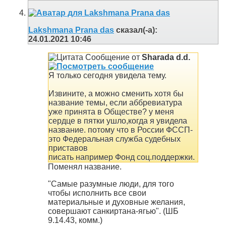
Lakshmana Prana das
сказал(-а):
24.01.2021
10:46
Сообщение от
Sharada d.d.
Я только сегодня увидела тему.
Извините, а можно сменить хотя бы
название темы, если аббревиатура
уже принята в Обществе? у меня
сердце в пятки ушло,когда я увидела
название. потому что в России ФССП-
это Федеральная служба судебных
приставов
писать например Фонд соц.поддержки.
Поменял название.
"Самые разумные люди, для того
чтобы исполнить все свои
материальные и духовные желания,
совершают санкиртана-ягью". (ШБ
9.14.43, комм.)