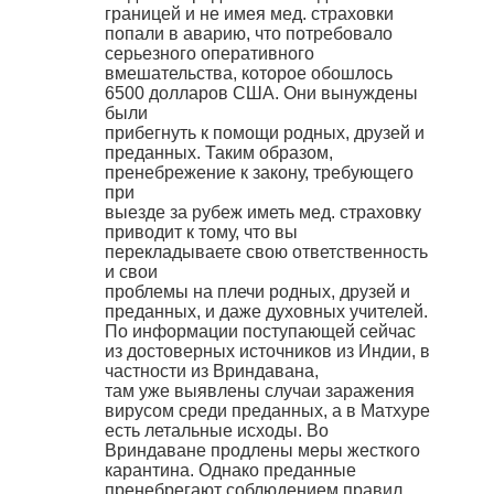
границей и не имея мед. страховки
попали в аварию, что потребовало
серьезного оперативного
вмешательства, которое обошлось
6500 долларов США. Они вынуждены
были
прибегнуть к помощи родных, друзей и
преданных. Таким образом,
пренебрежение к закону, требующего
при
выезде за рубеж иметь мед. страховку
приводит к тому, что вы
перекладываете свою ответственность
и свои
проблемы на плечи родных, друзей и
преданных, и даже духовных учителей.
По информации поступающей сейчас
из достоверных источников из Индии, в
частности из Вриндавана,
там уже выявлены случаи заражения
вирусом среди преданных, а в Матхуре
есть летальные исходы. Во
Вриндаване продлены меры жесткого
карантина. Однако преданные
пренебрегают соблюдением правил