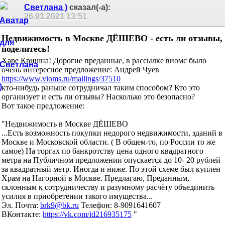
Светлана )
сказал(-а):
26.01.2021
13:51
Недвижимость в Москве ДЁШЕВО - есть ли отзывы,
поделитесь!
Харе Кришна! Дорогие преданные, в рассылке виомс было
очень интересное предложение: Андрей Чуев
https://www.vioms.ru/mailings/37510
кто-нибудь раньше сотрудничал таким способом? Кто это
организует и есть ли отзывы? Насколько это безопасно?
Вот такое предложение:
"Недвижимость в Москве ДЁШЕВО
...Есть возможность покупки недорого недвижимости, зданий в
Москве и Московской области. ( В общем-то, по России то же
самое) На торгах по банкротству цена одного квадратного
метра на Публичном предложении опускается до 10- 20 рублей
за квадратный метр. Иногда и ниже. По этой схеме был куплен
Храм на Нагорной в Москве. Предлагаю, Преданным,
склонным к сотрудничеству и разумному расчёту объединить
усилия в приобретении такого имущества...
Эл. Почта:
brk9@bk.ru
Телефон: 8-9091641607
ВКонтакте:
https://vk.com/id216935175
"