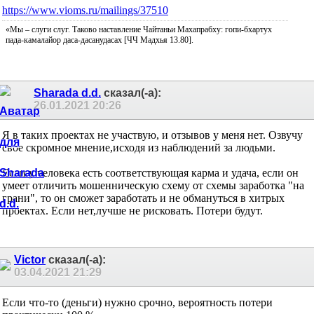
https://www.vioms.ru/mailings/37510
«Мы – слуги слуг. Таково наставление Чайтаньи Махапрабху: гопи-бхартух
пада-камалайор даса-дасанудасах [ЧЧ Мадхья 13.80].
Sharada d.d.
сказал(-а):
26.01.2021
20:26
Я в таких проектах не участвую, и отзывов у меня нет. Озвучу
свое скромное мнение,исходя из наблюдений за людьми.
Если у человека есть соответствующая карма и удача, если он
умеет отличить мошенническую схему от схемы заработка "на
грани", то он сможет заработать и не обмануться в хитрых
проектах. Если нет,лучше не рисковать. Потери будут.
Victor
сказал(-а):
03.04.2021
21:29
Если что-то (деньги) нужно срочно, вероятность потери