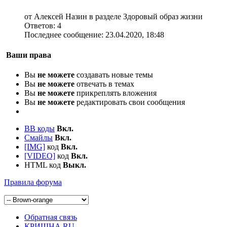
от Алексей Назин в разделе Здоровый образ жизни
Ответов:
4
Последнее сообщение:
23.04.2020,
18:48
Ваши права
Вы
не можете
создавать новые темы
Вы
не можете
отвечать в темах
Вы
не можете
прикреплять вложения
Вы
не можете
редактировать свои сообщения
BB коды
Вкл.
Смайлы
Вкл.
[IMG]
код
Вкл.
[VIDEO]
код
Вкл.
HTML код
Выкл.
Правила форума
Обратная связь
КРИШНА.RU