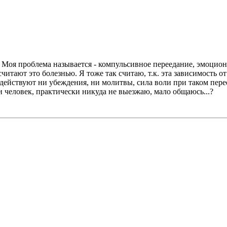
оя проблема называется - компульсивное переедание, эмоциона
читают это болезнью. Я тоже так считаю, т.к. эта зависимость о
 действуют ни убеждения, ни молитвы, сила воли при таком пере
 человек, практически никуда не выезжаю, мало общаюсь...?