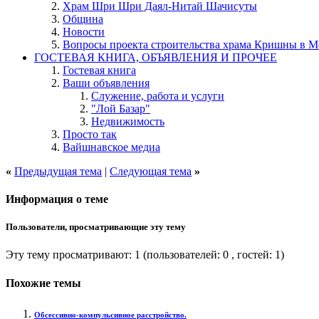
Храм Шри Шри Даял-Нитай Шачисуты
Община
Новости
Вопросы проекта строительства храма Кришны в М
ГОСТЕВАЯ КНИГА, ОБЪЯВЛЕНИЯ И ПРОЧЕЕ
Гостевая книга
Ваши объявления
Служение, работа и услуги
"Лой Базар"
Недвижимость
Просто так
Вайшнавское медиа
«
Предыдущая тема
|
Следующая тема
»
Информация о теме
Пользователи, просматривающие эту тему
Эту тему просматривают: 1
(пользователей: 0 , гостей: 1)
Похожие темы
Обсессивно-компульсивное расстройство.