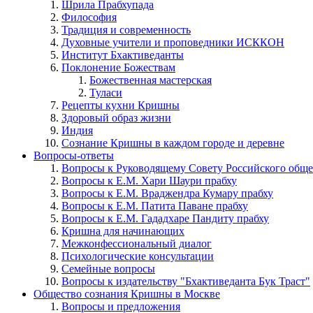
Шрила Прабхупада
Философия
Традиция и современность
Духовные учители и проповедники ИСККОН
Институт Бхактиведанты
Поклонение Божествам
Божественная мастерская
Туласи
Рецепты кухни Кришны
Здоровый образ жизни
Индия
Сознание Кришны в каждом городе и деревне
Вопросы-ответы
Вопросы к Руководящему Совету Российского общ
Вопросы к Е.М. Хари Шаури прабху
Вопросы к Е.М. Враджендра Кумару прабху
Вопросы к Е.М. Патита Паване прабху
Вопросы к Е.М. Гададхаре Пандиту прабху
Кришна для начинающих
Межконфессиональный диалог
Психологические консультации
Семейные вопросы
Вопросы к издательству "Бхактиведанта Бук Траст"
Общество сознания Кришны в Москве
Вопросы и предложения