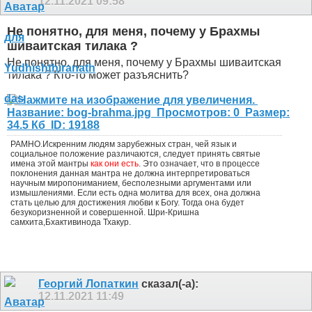
12.11.2021
09:58
Не понятно, для меня, почему у Брахмы
шиваитская тилака ?
Не понятно, для меня, почему у Брахмы шиваитская
тилака ? Кто-то может разъяснить?
PAMHO.Искренним людям зарубежных стран, чей язык и
социальное положение различаются, следует принять святые
имена этой мантры
как они есть
. Это означает, что в процессе
поклонения данная мантра не должна интерпретироваться
научным миропониманием, бесполезными аргументами или
измышлениями. Если есть одна молитва для всех, она должна
стать целью для достижения любви к Богу. Тогда она будет
безукоризненной и совершенной. Шри-Кришна
самхита,Бхактивинода Тхакур.
Георгий Лопаткин
сказал(-а):
12.11.2021
11:49