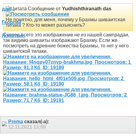
Сообщение от
Yudhishthiranath das
Не понятно, для меня, почему у Брахмы шиваитская
тилака ? Кто-то может разъяснить?
Скорее всего это изображение не из нашей сампрадаи,
так видимо шиваиты изображают Брахму. Если же
посмотреть на древние божества Брахмы, то нет у него
шиваитской тилаки.
Prema
сказал(-а):
12.11.2021
13:09