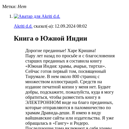
Метки:
Нет
Akriti d.d.
сказал(-а):
12.09.2024
08:02
Книга о Южной Индии
Дорогие преданные! Харе Кришна!
Пару лет назад по просьбе и с благословения
старших преданных я составила книгу
«Южная Индия: храмы, ачарьи, тиртхи».
Сейчас готов первый том, посвященный
Тирумале. В нем около 800 страниц с
множеством иллюстраций. Средств на
издание печатной копии у меня нет. Будьте
добры, подскажите, пожалуйста, куда я могу
обратиться, чтобы разместить книгу в
ЭЛЕКТРОННОМ виде на благо преданных,
которые отправляются в паломничество по
храмам Дравида-деши. Я имею в виду
вайшнавские сайты или издательства. Я уже
обращалась в «Гангу» и Ридеро.
Последующие тома включают в себя храмы