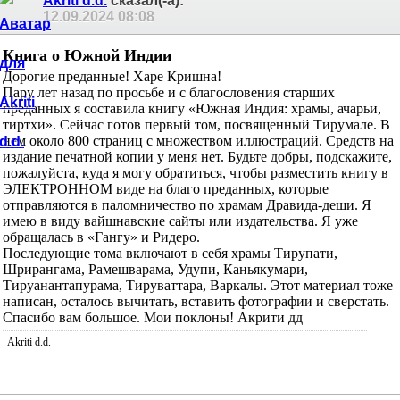
Akriti d.d.
сказал(-а):
12.09.2024
08:08
Книга о Южной Индии
Дорогие преданные! Харе Кришна!
Пару лет назад по просьбе и с благословения старших
преданных я составила книгу «Южная Индия: храмы, ачарьи,
тиртхи». Сейчас готов первый том, посвященный Тирумале. В
нем около 800 страниц с множеством иллюстраций. Средств на
издание печатной копии у меня нет. Будьте добры, подскажите,
пожалуйста, куда я могу обратиться, чтобы разместить книгу в
ЭЛЕКТРОННОМ виде на благо преданных, которые
отправляются в паломничество по храмам Дравида-деши. Я
имею в виду вайшнавские сайты или издательства. Я уже
обращалась в «Гангу» и Ридеро.
Последующие тома включают в себя храмы Тирупати,
Шрирангама, Рамешварама, Удупи, Каньякумари,
Тируанантапурама, Тируваттара, Варкалы. Этот материал тоже
написан, осталось вычитать, вставить фотографии и сверстать.
Спасибо вам большое. Мои поклоны! Акрити дд
Akriti d.d.