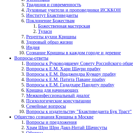
Традиция и современность
Духовные учители и проповедники ИСККОН
Институт Бхактиведанты
Поклонение Божествам
Божественная мастерская
Туласи
Рецепты кухни Кришны
Здоровый образ жизни
Индия
Сознание Кришны в каждом городе и деревне
Вопросы-ответы
Вопросы к Руководящему Совету Российского общ
Вопросы к Е.М. Хари Шаури прабху
Вопросы к Е.М. Враджендра Кумару прабху
Вопросы к Е.М. Патита Паване прабху
Вопросы к Е.М. Гададхаре Пандиту прабху
Кришна для начинающих
Межконфессиональный диалог
Психологические консультации
Семейные вопросы
Вопросы к издательству "Бхактиведанта Бук Траст"
Общество сознания Кришны в Москве
Вопросы и предложения
Храм Шри Шри Даял-Нитай Шачисуты
Община