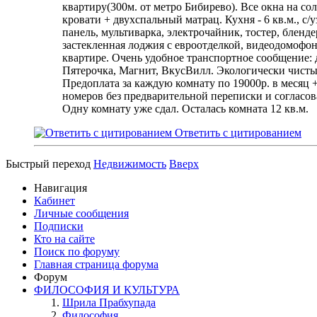
квартиру(300м. от метро Бибирево). Все окна на с
кровати + двухспальный матрац. Кухня - 6 кв.м., с
панель, мультиварка, электрочайник, тостер, бленд
застекленная лоджия с евроотделкой, видеодомофон
квартире. Очень удобное транспортное сообщение: д
Пятерочка, Магнит, ВкусВилл. Экологически чисты
Предоплата за каждую комнату по 19000р. в месяц 
номеров без предварительной переписки и согласов
Одну комнату уже сдал. Осталась комната 12 кв.м.
Ответить с цитированием
Быстрый переход
Недвижимость
Вверх
Навигация
Кабинет
Личные сообщения
Подписки
Кто на сайте
Поиск по форуму
Главная страница форума
Форум
ФИЛОСОФИЯ И КУЛЬТУРА
Шрила Прабхупада
Философия