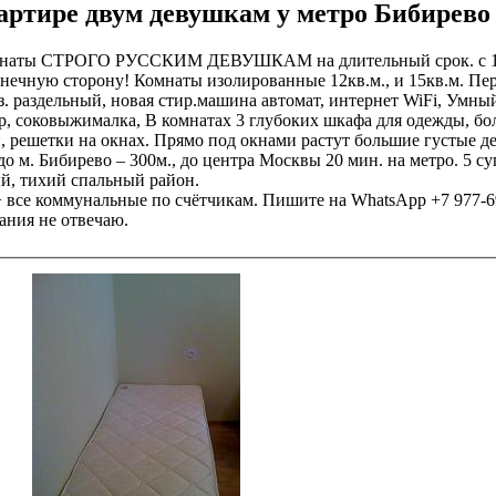
артире двум девушкам у метро Бибирево
омнаты СТРОГО РУССКИМ ДЕВУШКАМ на длительный срок. с 19 
олнечную сторону! Комнаты изолированные 12кв.м., и 15кв.м. П
/уз. раздельный, новая стир.машина автомат, интернет WiFi, Умн
ер, соковыжималка, В комнатах 3 глубоких шкафа для одежды, бо
, решетки на окнах. Прямо под окнами растут большие густые де
о м. Бибирево – 300м., до центра Москвы 20 мин. на метро. 5 с
й, тихий спальный район.
+ все коммунальные по счётчикам. Пишите на WhatsApp +7 977-6
ания не отвечаю.