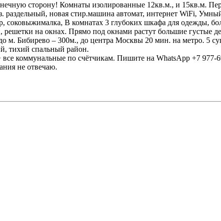
олнечную сторону! Комнаты изолированные 12кв.м., и 15кв.м. П
/уз. раздельный, новая стир.машина автомат, интернет WiFi, Умн
ер, соковыжималка, В комнатах 3 глубоких шкафа для одежды, бо
, решетки на окнах. Прямо под окнами растут большие густые де
о м. Бибирево – 300м., до центра Москвы 20 мин. на метро. 5 с
й, тихий спальный район.
+ все коммунальные по счётчикам. Пишите на WhatsApp +7 977-6
ания не отвечаю.