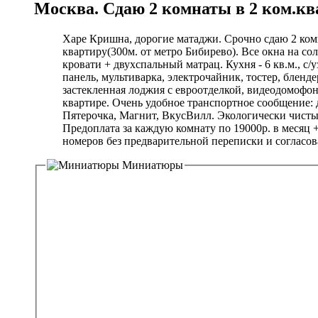
Москва. Сдаю 2 комнаты в 2 ком.кв
Харе Кришна, дорогие матаджи. Срочно сдаю 2 к
квартиру(300м. от метро Бибирево). Все окна на с
кровати + двухспальный матрац. Кухня - 6 кв.м., с
панель, мультиварка, электрочайник, тостер, бленд
застекленная лоджия с евроотделкой, видеодомофон
квартире. Очень удобное транспортное сообщение: д
Пятерочка, Магнит, ВкусВилл. Экологически чисты
Предоплата за каждую комнату по 19000р. в месяц 
номеров без предварительной переписки и согласов
Миниатюры