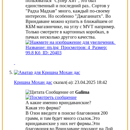
пользоваться "Супер Хит", это был
единственный и последний раз..
Сортов у
"Радха Мадхав" много, каждый по-своему
интересен. Но особенно "Джаганнатх". Во
Вриндаване можно купить в ближайшем от
КБМ магазинчике, на углу с MVT например.
Только смотрите в картонных коробках, в
пачках несколько другого качества.
Кришна Мохан дас
сказал(-а):
23.04.2025
18:42
Сообщение от
Galima
А какие именно вриндаванские?
Какая это фирма?
В Озон введите в поиске благовония 200
грамм, и там будет много ссылок.Это
вриндаванские у них нет фирмы.Эти
благовония во Вриндаване продают на Лой