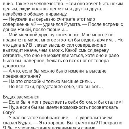
вниз. Так же и человечество. Если оно хочет быть неким
целым, люди должны цепляться друг за друга,
неизбежно образуя пирамиду.
— Неужели вы серьезно считаете этот мир
совершенным? — удивился Румата. — После встречи с
доном Рэбой, после тюрьмы…
— Мой молодой друг, ну конечно же! Мне многое не
нравится в мире, многое я хотел бы видеть другим… Но
что делать? В глазах высших сил совершенство
выглядит иначе, чем в моих. Какой смысл дереву
сетовать, что оно не может двигаться, хотя оно и радо
было бы, наверное, бежать со всех ног от топора
дровосека.
— А что, если бы можно было изменить высшие
предначертания?
— На это способны только высшие силы…
— Но все-таки, представьте себе, что вы бог…
Будах засмеялся.
— Если бы я мог представить себя богом, я бы стал им!
— Ну, а если бы вы имели возможность посоветовать
богу?
— У вас богатое воображение, — с удовольствием
сказал Будах. — Это хорошо. Вы грамотны? Прекрасно!
Я бы с удовольствием позанимался с вами…