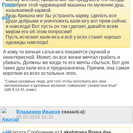
подобрее этой чудовищной машины по мучению душ,
называемой кармой.
Ведь Кришна мог бы устранить карму, сделать все
души добрыми и уничтожить кали-югу вот прям сейчас
и навсегда! Вот пусть он так сделает, давайте всем
миром его об этом попросим!!
Пусть исчезнет кали-юга и всё у всех станет хорошо
однажды навсегда!
А кому-то вечная сатья-юга покажется скучной и
неинтересной. Может, он все жизни мечтал грабить и
убивать. Должны же когда-то его мечты сбыться. Вот для
таких душ кали-юга и предназначена. Причем, она самая
короткая из всех остальных эпох.
"Самые разумные люди, для того чтобы исполнить все свои
материальные и духовные желания, совершают санкиртана-ягью".
(ШБ 9.14.43, комм.)
Владимир Иванов
сказал(-а):
06.05.2026
16:32
Сообщение от
Lakshmana Prana das