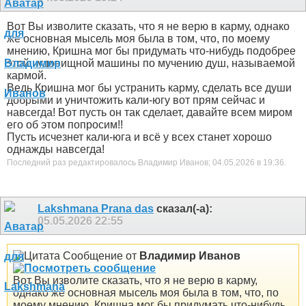
Вот Вы изволите сказать, что я не верю в карму, однако
же основная мысель моя была в том, что, по моему
мнению, Кришна мог бы придумать что-нибудь подобрее
этой чудовищной машины по мучению душ, называемой
кармой.
Ведь Кришна мог бы устранить карму, сделать все души
добрыми и уничтожить кали-югу вот прям сейчас и
навсегда! Вот пусть он так сделает, давайте всем миром
его об этом попросим!!
Пусть исчезнет кали-юга и всё у всех станет хорошо
однажды навсегда!
Последний раз редактировалось Владимир Иванов; 04.05.2026 в
19:36
.
Lakshmana Prana das
сказал(-а):
05.05.2026
22:55
Сообщение от
Владимир Иванов
Вот Вы изволите сказать, что я не верю в карму,
однако же основная мысель моя была в том, что, по
моему мнению, Кришна мог бы придумать что-нибудь