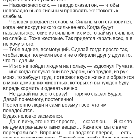
— Накажи жестоких, — твердо сказал он, — чтобы
неповадно было сильным проявлять жестокость к
слабым.
— Человек рождается слабым. Сильным он становится,
когда нет вокруг никого сильнее его. Когда будут
наказаны жестокие из сильных, их место займут сильные
из слабых. Тоже жестокие. Так придется карать всех, а я
не хочу этого.
— Тебе виднее, всемогущий. Сделай тогда просто так,
чтобы люди получили все и не отбирали друг у друга то,
что ты дал им.
— И это не пойдет людям на пользу, — вздохнул Румата,
— ибо когда получат они все даром, без трудов, из рук
моих, то забудут труд, потеряют вкус к жизни и обратятся
в моих домашних животных, которых я вынужден буду
впредь кормить и одевать вечно.
— Не давай им всего сразу! — горячо сказал Будах. —
Давай понемногу, постепенно!
Постепенно люди и сами возьмут все, что им
понадобится.
Будах неловко засмеялся.
— Да, я вижу, это не так просто, — сказал он. — Я как-то
не думал раньше о таких вещах… Кажется, мы с вами
перебрали все. Впрочем, — он подался вперед, — есть