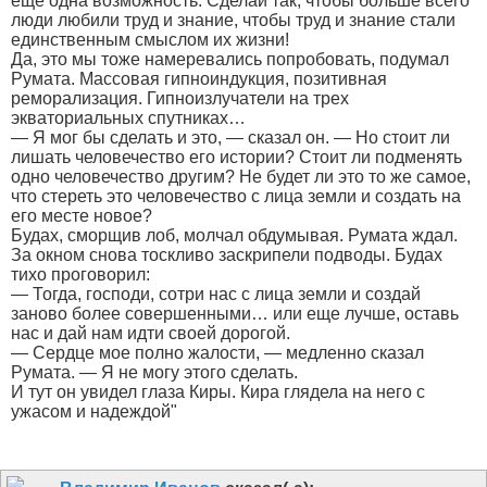
еще одна возможность. Сделай так, чтобы больше всего
люди любили труд и знание, чтобы труд и знание стали
единственным смыслом их жизни!
Да, это мы тоже намеревались попробовать, подумал
Румата. Массовая гипноиндукция, позитивная
реморализация. Гипноизлучатели на трех
экваториальных спутниках…
— Я мог бы сделать и это, — сказал он. — Но стоит ли
лишать человечество его истории? Стоит ли подменять
одно человечество другим? Не будет ли это то же самое,
что стереть это человечество с лица земли и создать на
его месте новое?
Будах, сморщив лоб, молчал обдумывая. Румата ждал.
За окном снова тоскливо заскрипели подводы. Будах
тихо проговорил:
— Тогда, господи, сотри нас с лица земли и создай
заново более совершенными… или еще лучше, оставь
нас и дай нам идти своей дорогой.
— Сердце мое полно жалости, — медленно сказал
Румата. — Я не могу этого сделать.
И тут он увидел глаза Киры. Кира глядела на него с
ужасом и надеждой"