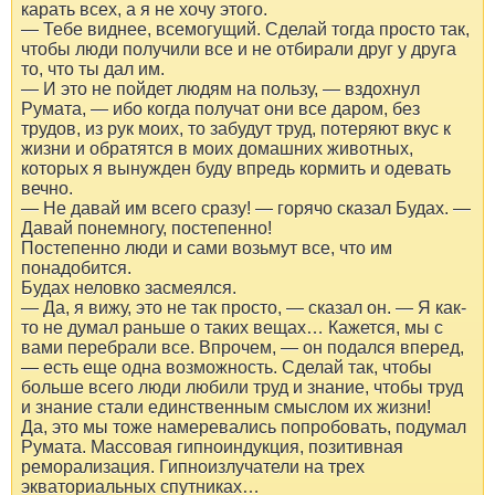
карать всех, а я не хочу этого.
— Тебе виднее, всемогущий. Сделай тогда просто так,
чтобы люди получили все и не отбирали друг у друга
то, что ты дал им.
— И это не пойдет людям на пользу, — вздохнул
Румата, — ибо когда получат они все даром, без
трудов, из рук моих, то забудут труд, потеряют вкус к
жизни и обратятся в моих домашних животных,
которых я вынужден буду впредь кормить и одевать
вечно.
— Не давай им всего сразу! — горячо сказал Будах. —
Давай понемногу, постепенно!
Постепенно люди и сами возьмут все, что им
понадобится.
Будах неловко засмеялся.
— Да, я вижу, это не так просто, — сказал он. — Я как-
то не думал раньше о таких вещах… Кажется, мы с
вами перебрали все. Впрочем, — он подался вперед,
— есть еще одна возможность. Сделай так, чтобы
больше всего люди любили труд и знание, чтобы труд
и знание стали единственным смыслом их жизни!
Да, это мы тоже намеревались попробовать, подумал
Румата. Массовая гипноиндукция, позитивная
реморализация. Гипноизлучатели на трех
экваториальных спутниках…