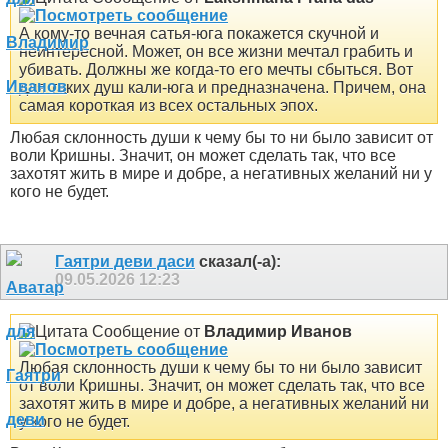
А кому-то вечная сатья-юга покажется скучной и
неинтересной. Может, он все жизни мечтал грабить и
убивать. Должны же когда-то его мечты сбыться. Вот
для таких душ кали-юга и предназначена. Причем, она
самая короткая из всех остальных эпох.
Любая склонность души к чему бы то ни было зависит от
воли Кришны. Значит, он может сделать так, что все
захотят жить в мире и добре, а негативных желаний ни у
кого не будет.
Гаятри деви даси
сказал(-а):
09.05.2026
12:23
Сообщение от
Владимир Иванов
Любая склонность души к чему бы то ни было зависит
от воли Кришны. Значит, он может сделать так, что все
захотят жить в мире и добре, а негативных желаний ни
у кого не будет.