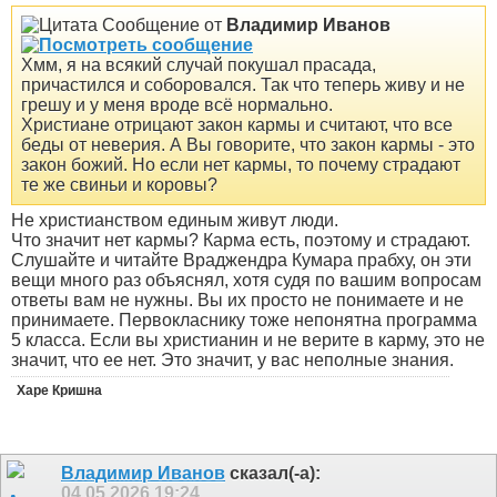
Сообщение от
Владимир Иванов
Хмм, я на всякий случай покушал прасада,
причастился и соборовался. Так что теперь живу и не
грешу и у меня вроде всё нормально.
Христиане отрицают закон кармы и считают, что все
беды от неверия. А Вы говорите, что закон кармы - это
закон божий. Но если нет кармы, то почему страдают
те же свиньи и коровы?
Не христианством единым живут люди.
Что значит нет кармы? Карма есть, поэтому и страдают.
Слушайте и читайте Враджендра Кумара прабху, он эти
вещи много раз объяснял, хотя судя по вашим вопросам
ответы вам не нужны. Вы их просто не понимаете и не
принимаете. Первокласнику тоже непонятна программа
5 класса. Если вы христианин и не верите в карму, это не
значит, что ее нет. Это значит, у вас неполные знания.
Харе Кришна
Владимир Иванов
сказал(-а):
04.05.2026
19:24