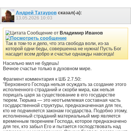
Андрей Татауров
сказал(-а):
13.05.2026
10:03
Сообщение от
Владимир Иванов
Так в том-то и дело, что эта свобода воли, из-за
которой одни беды, совершенна не нужна! Пусть Бог
насадит всем добро и счастье однажды навсегда!
Насильно мил не будешь!
Вечное счастье только в духовном мире.
Фрагмент комментария к ШБ 2.7.50:
"Верховного Господа нельзя осуждать за создание этого
исполненного страданий и скорби мира, как нельзя
порицать царя за существование в его государстве
тюрем. Тюрьма — это неотъемлемая составная часть
государственной структуры, предназначенная для тех,
кто не подчиняется законам государства. Подобно этому,
исполненный страданий материальный мир является
временным творением Господа, которое предназначено
для тех, кто забыл Его и пытается господствовать над