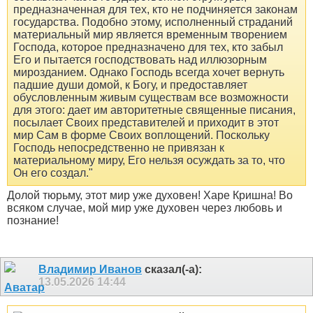
предназначенная для тех, кто не подчиняется законам
государства. Подобно этому, исполненный страданий
материальный мир является временным творением
Господа, которое предназначено для тех, кто забыл
Его и пытается господствовать над иллюзорным
мирозданием. Однако Господь всегда хочет вернуть
падшие души домой, к Богу, и предоставляет
обусловленным живым существам все возможности
для этого: дает им авторитетные священные писания,
посылает Своих представителей и приходит в этот
мир Сам в форме Своих воплощений. Поскольку
Господь непосредственно не привязан к
материальному миру, Его нельзя осуждать за то, что
Он его создал."
Долой тюрьму, этот мир уже духовен! Харе Кришна! Во
всяком случае, мой мир уже духовен через любовь и
познание!
Владимир Иванов
сказал(-а):
13.05.2026
14:44