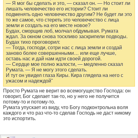
— Я мог бы сделать и это, — сказал он. — Но стоит ли
лишать человечество его истории? Стоит ли
подменять одно человечество другим? Не будет ли это
то же самое, что стереть это человечество с лица
земли и создать на его месте новое?
Будах, сморщив лоб, молчал обдумывая. Румата
ждал. За окном снова тоскливо заскрипели подводы.
Будах тихо проговорил:
— Тогда, господи, сотри нас с лица земли и создай
заново более совершенными… или еще лучше,
оставь нас и дай нам идти своей дорогой.
— Сердце мое полно жалости, — медленно сказал
Румата. — Я не могу этого сделать.
И тут он увидел глаза Киры. Кира глядела на него с
ужасом и надеждой"
Просто Румата не верит во всемогущество Господа: он
говорит, Бог сделает так-то, но у него не получится
потому-то и потому-то.
Румата упускает из виду, что Богу подконтрольна воля
каждого и что раз что-то сделав Господь не даст никому
это испортить.