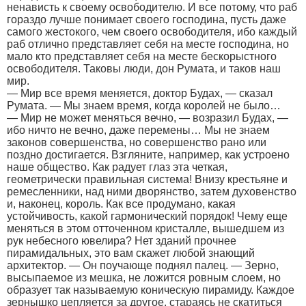
ненависть к своему освободителю. И все потому, что раб
гораздо лучше понимает своего господина, пусть даже
самого жестокого, чем своего освободителя, ибо каждый
раб отлично представляет себя на месте господина, но
мало кто представляет себя на месте бескорыстного
освободителя. Таковы люди, дон Румата, и таков наш
мир.
— Мир все время меняется, доктор Будах, — сказал
Румата. — Мы знаем время, когда королей не было…
— Мир не может меняться вечно, — возразил Будах, —
ибо ничто не вечно, даже перемены… Мы не знаем
законов совершенства, но совершенство рано или
поздно достигается. Взгляните, например, как устроено
наше общество. Как радует глаз эта четкая,
геометрически правильная система! Внизу крестьяне и
ремесленники, над ними дворянство, затем духовенство
и, наконец, король. Как все продумано, какая
устойчивость, какой гармонический порядок! Чему еще
меняться в этом отточенном кристалле, вышедшем из
рук небесного ювелира? Нет зданий прочнее
пирамидальных, это вам скажет любой знающий
архитектор. — Он поучающе поднял палец. — Зерно,
высыпаемое из мешка, не ложится ровным слоем, но
образует так называемую коническую пирамиду. Каждое
зернышко цепляется за другое, стараясь не скатиться