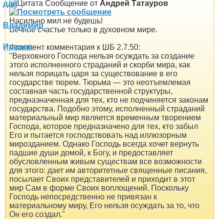
Сообщение от
Андрей Татауров
Насильно мил не будешь!
Вечное счастье только в духовном мире.
Фрагмент комментария к ШБ 2.7.50:
"Верховного Господа нельзя осуждать за создание
этого исполненного страданий и скорби мира, как
нельзя порицать царя за существование в его
государстве тюрем. Тюрьма — это неотъемлемая
составная часть государственной структуры,
предназначенная для тех, кто не подчиняется законам
государства. Подобно этому, исполненный страданий
материальный мир является временным творением
Господа, которое предназначено для тех, кто забыл
Его и пытается господствовать над иллюзорным
мирозданием. Однако Господь всегда хочет вернуть
падшие души домой, к Богу, и предоставляет
обусловленным живым существам все возможности
для этого: дает им авторитетные священные писания,
посылает Своих представителей и приходит в этот
мир Сам в форме Своих воплощений. Поскольку
Господь непосредственно не привязан к
материальному миру, Его нельзя осуждать за то, что
Он его создал."