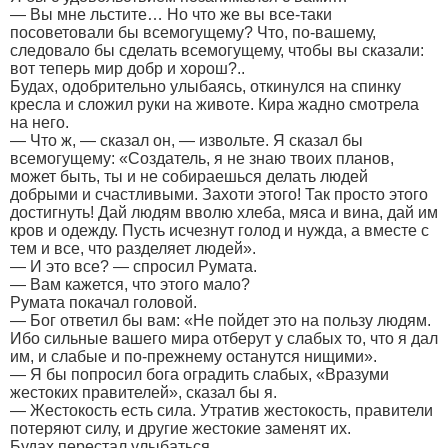
— Вы мне льстите… Но что же вы все-таки
посоветовали бы всемогущему? Что, по-вашему,
следовало бы сделать всемогущему, чтобы вы сказали:
вот теперь мир добр и хорош?..
Будах, одобрительно улыбаясь, откинулся на спинку
кресла и сложил руки на животе. Кира жадно смотрела
на него.
— Что ж, — сказал он, — извольте. Я сказал бы
всемогущему: «Создатель, я не знаю твоих планов,
может быть, ты и не собираешься делать людей
добрыми и счастливыми. Захоти этого! Так просто этого
достигнуть! Дай людям вволю хлеба, мяса и вина, дай им
кров и одежду. Пусть исчезнут голод и нужда, а вместе с
тем и все, что разделяет людей».
— И это все? — спросил Румата.
— Вам кажется, что этого мало?
Румата покачал головой.
— Бог ответил бы вам: «Не пойдет это на пользу людям.
Ибо сильные вашего мира отберут у слабых то, что я дал
им, и слабые и по-прежнему останутся нищими».
— Я бы попросил бога оградить слабых, «Вразуми
жестоких правителей», сказал бы я.
— Жестокость есть сила. Утратив жестокость, правители
потеряют силу, и другие жестокие заменят их.
Будах перестал улыбаться.