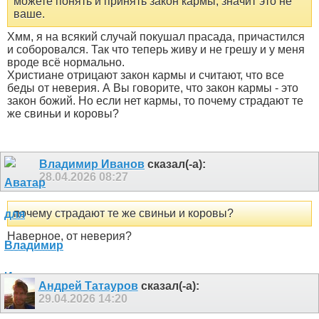
можете понять и принять закон кармы, значит это не
ваше.
Хмм, я на всякий случай покушал прасада, причастился
и соборовался. Так что теперь живу и не грешу и у меня
вроде всё нормально.
Христиане отрицают закон кармы и считают, что все
беды от неверия. А Вы говорите, что закон кармы - это
закон божий. Но если нет кармы, то почему страдают те
же свиньи и коровы?
Владимир Иванов
сказал(-а):
28.04.2026
08:27
почему страдают те же свиньи и коровы?
Наверное, от неверия?
Андрей Татауров
сказал(-а):
29.04.2026
14:20