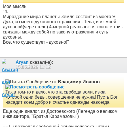
Моя мысль:
"4.
Мироздание мира планеты Земля состоит из моего Я -
Духа; из моего духовного отражения - Тела; и из моей
духовной(через тело) 4-мерной реальности, кои все три -
связаны между собой по закону отражения и суть
духовны.
Всё, что существует - духовно!"
Aryan
сказал(-а):
15.05.2026
11:12
Сообщение от
Владимир Иванов
Так в том-то и дело, что эта свобода воли, из-за
которой одни беды, совершенна не нужна! Пусть Бог
насадит всем добро и счастье однажды навсегда!
Еще один диалог, из Достоевского (Легенда о великом
инквизиторе, "Братья Карамазовы")
==Ты возжелал свободной любви человека, чтобы