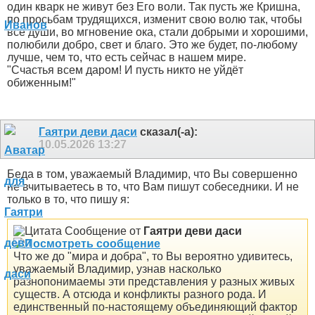
один кварк не живут без Его воли. Так пусть же Кришна,
по просьбам трудящихся, изменит свою волю так, чтобы
все души, во мгновение ока, стали добрыми и хорошими,
полюбили добро, свет и благо. Это же будет, по-любому
лучше, чем то, что есть сейчас в нашем мире.
"Счастья всем даром! И пусть никто не уйдёт
обиженным!"
Гаятри деви даси
сказал(-а):
10.05.2026
13:27
Беда в том, уважаемый Владимир, что Вы совершенно
не вчитываетесь в то, что Вам пишут собеседники. И не
только в то, что пишу я:
Сообщение от
Гаятри деви даси
Что же до "мира и добра", то Вы вероятно удивитесь,
уважаемый Владимир, узнав насколько
разнопонимаемы эти представления у разных живых
существ. А отсюда и конфликты разного рода. И
единственный по-настоящему объединяющий фактор