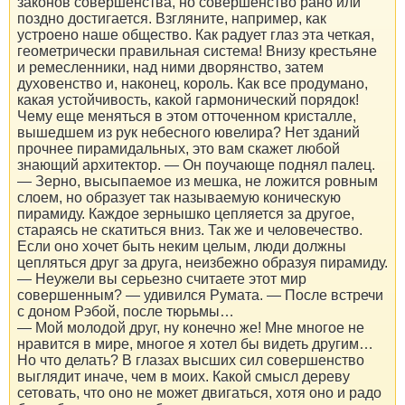
законов совершенства, но совершенство рано или
поздно достигается. Взгляните, например, как
устроено наше общество. Как радует глаз эта четкая,
геометрически правильная система! Внизу крестьяне
и ремесленники, над ними дворянство, затем
духовенство и, наконец, король. Как все продумано,
какая устойчивость, какой гармонический порядок!
Чему еще меняться в этом отточенном кристалле,
вышедшем из рук небесного ювелира? Нет зданий
прочнее пирамидальных, это вам скажет любой
знающий архитектор. — Он поучающе поднял палец.
— Зерно, высыпаемое из мешка, не ложится ровным
слоем, но образует так называемую коническую
пирамиду. Каждое зернышко цепляется за другое,
стараясь не скатиться вниз. Так же и человечество.
Если оно хочет быть неким целым, люди должны
цепляться друг за друга, неизбежно образуя пирамиду.
— Неужели вы серьезно считаете этот мир
совершенным? — удивился Румата. — После встречи
с доном Рэбой, после тюрьмы…
— Мой молодой друг, ну конечно же! Мне многое не
нравится в мире, многое я хотел бы видеть другим…
Но что делать? В глазах высших сил совершенство
выглядит иначе, чем в моих. Какой смысл дереву
сетовать, что оно не может двигаться, хотя оно и радо