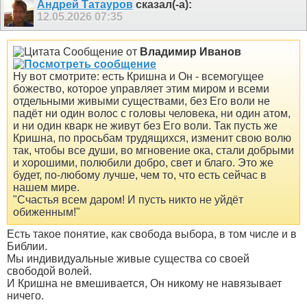
Андрей Татауров
сказал(-а):
12.05.2026
07:35
Сообщение от
Владимир Иванов
Ну вот смотрите: есть Кришна и Он - всемогущее
божество, которое управляет этим миром и всеми
отдельными живыми существами, без Его воли не
падёт ни один волос с головы человека, ни один атом,
и ни один кварк не живут без Его воли. Так пусть же
Кришна, по просьбам трудящихся, изменит свою волю
так, чтобы все души, во мгновение ока, стали добрыми
и хорошими, полюбили добро, свет и благо. Это же
будет, по-любому лучше, чем то, что есть сейчас в
нашем мире.
"Счастья всем даром! И пусть никто не уйдёт
обиженным!"
Есть такое понятие, как свобода выбора, в том числе и в
Библии.
Мы индивидуальные живые существа со своей
свободой волей.
И Кришна не вмешивается, Он никому не навязывает
ничего.