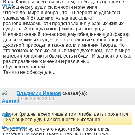
Воля Кришны всего лишь в том, чтобы дать проявится
имеющиеся у души склонности и желания.
Что же до "мира и добра", то Вы вероятно удивитесь,
уважаемый Владимир, узнав насколько
разнопонимаемы эти представления у разных живых
существ. А отсюда и конфликты разного рода.
И единственный по-настоящему объединяющий фактор
для всех живых существ - это принятие своей общей
духовной природы, а ткаже воли и мнения Творца. Но
это возможно только лишь в мире духовном, ну а в мире
материи конфликты были, есть и будут. И зависит это как
раз от различных мнений и различных
обусловленностей.
Так что не обессудьте...
Владимир Иванов
сказал(-а):
09.05.2026
22:00
Воля Кришны всего лишь в том, чтобы дать проявится
имеющиеся у души склонности и желания.
Слушайте, ну кому это надо, чтобы проявились
негативные черты у кого бы то ни было. Вы же