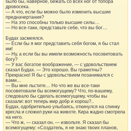
было бы, наверное, бежать со всех ног от топора
дровосека.
— А что, если бы можно было изменить высшие
предначертания?
— На это способны только высшие силы…
— Но все-таки, представьте себе, что вы бог…
Будах засмеялся.
— Если бы я мог представить себя богом, я бы стал
им!
— Ну, а если бы вы имели возможность посоветовать
богу?
— У вас богатое воображение, — с удовольствием
сказал Будах. — Это хорошо. Вы грамотны?
Прекрасно! Я бы с удовольствием позанимался с
вами…
— Вы мне льстите… Но что же вы все-таки
посоветовали бы всемогущему? Что, по-вашему,
следовало бы сделать всемогущему, чтобы вы
сказали: вот теперь мир добр и хорош?..
Будах, одобрительно улыбаясь, откинулся на спинку
кресла и сложил руки на животе. Кира жадно смотрела
на него.
— Что ж, — сказал он, — извольте. Я сказал бы
всемогущему: «Создатель, я не знаю твоих планов,