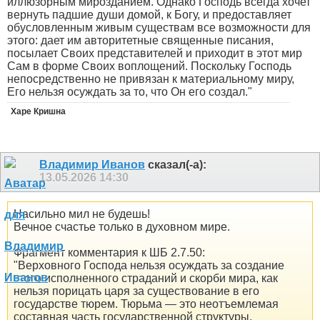
иллюзорным мирозданием. Однако Господь всегда хочет
вернуть падшие души домой, к Богу, и предоставляет
обусловленным живым существам все возможности для
этого: дает им авторитетные священные писания,
посылает Своих представителей и приходит в этот мир
Сам в форме Своих воплощений. Поскольку Господь
непосредственно не привязан к материальному миру,
Его нельзя осуждать за то, что Он его создал."
Харе Кришна
Владимир Иванов
сказал(-а):
13.05.2026
14:30
Насильно мил не будешь!
Вечное счастье только в духовном мире.
Фрагмент комментария к ШБ 2.7.50:
"Верховного Господа нельзя осуждать за создание
этого исполненного страданий и скорби мира, как
нельзя порицать царя за существование в его
государстве тюрем. Тюрьма — это неотъемлемая
составная часть государственной структуры,