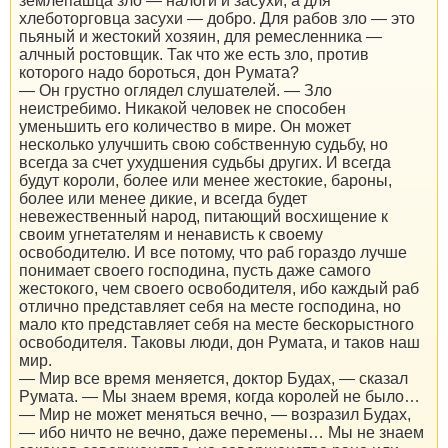
землепашца зло — налоги и засухи, а для
хлеботорговца засухи — добро. Для рабов зло — это
пьяный и жестокий хозяин, для ремесленника —
алчный ростовщик. Так что же есть зло, против
которого надо бороться, дон Румата?
— Он грустно оглядел слушателей. — Зло
неистребимо. Никакой человек не способен
уменьшить его количество в мире. Он может
несколько улучшить свою собственную судьбу, но
всегда за счет ухудшения судьбы других. И всегда
будут короли, более или менее жестокие, бароны,
более или менее дикие, и всегда будет
невежественный народ, питающий восхищение к
своим угнетателям и ненависть к своему
освободителю. И все потому, что раб гораздо лучше
понимает своего господина, пусть даже самого
жестокого, чем своего освободителя, ибо каждый раб
отлично представляет себя на месте господина, но
мало кто представляет себя на месте бескорыстного
освободителя. Таковы люди, дон Румата, и таков наш
мир.
— Мир все время меняется, доктор Будах, — сказал
Румата. — Мы знаем время, когда королей не было…
— Мир не может меняться вечно, — возразил Будах,
— ибо ничто не вечно, даже перемены… Мы не знаем