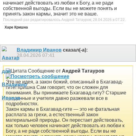
начинает действовать из любви к Богу, а не ради
собственной выгоды. Если вы не можете понять и
принять закон кармы, значит это не ваше.
Последний раз редактировалось Андрей Татауров; 28.04.2026 в
07:22
.
Харе Кришна
Владимир Иванов
сказал(-а):
28.04.2026
07:41
Сообщение от
Андрей Татауров
Это не идея, а закон божий, описанный в Бхагавад-
гите! Кришна Сам говорит, что он сложен для
понимания. Вы принимаете Бхагавад-гиту? Старшие
преданные и учителя давно разжевали все в
подробностях.
Закон кармы в Бхагавад-гите — это не фатальная
расплата за грехи, а естественный закон
материальной природы. Он перестает действовать,
как только человек начинает действовать из любви к
Богу, а не ради собственной выгоды. Если вы не