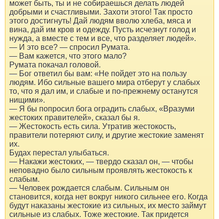
может быть, ты и не собираешься делать людей
добрыми и счастливыми. Захоти этого! Так просто
этого достигнуть! Дай людям вволю хлеба, мяса и
вина, дай им кров и одежду. Пусть исчезнут голод и
нужда, а вместе с тем и все, что разделяет людей».
— И это все? — спросил Румата.
— Вам кажется, что этого мало?
Румата покачал головой.
— Бог ответил бы вам: «Не пойдет это на пользу
людям. Ибо сильные вашего мира отберут у слабых
то, что я дал им, и слабые и по-прежнему останутся
нищими».
— Я бы попросил бога оградить слабых, «Вразуми
жестоких правителей», сказал бы я.
— Жестокость есть сила. Утратив жестокость,
правители потеряют силу, и другие жестокие заменят
их.
Будах перестал улыбаться.
— Накажи жестоких, — твердо сказал он, — чтобы
неповадно было сильным проявлять жестокость к
слабым.
— Человек рождается слабым. Сильным он
становится, когда нет вокруг никого сильнее его. Когда
будут наказаны жестокие из сильных, их место займут
сильные из слабых. Тоже жестокие. Так придется