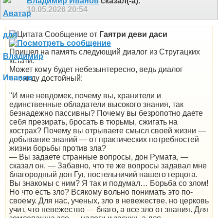
Владимир Иванов
сказал(-а):
10.05.2026
20:54
Сообщение от
Гаятри деви даси
Пришел на память следующий диалог из Стругацких
кстати.
Может кому будет небезынтересно, ведь диалог
вправду достойный:
"И мне невдомек, почему вы, хранители и
единственные обладатели высокого знания, так
безнадежно пассивны? Почему вы безропотно даете
себя презирать, бросать в тюрьмы, сжигать на
кострах? Почему вы отрываете смысл своей жизни —
добывание знаний — от практических потребностей
жизни борьбы против зла?
— Вы задаете странные вопросы, дон Румата, —
сказал он. — Забавно, что те же вопросы задавал мне
благородный дон Гуг, постельничий нашего герцога.
Вы знакомы с ним? Я так и подумал… Борьба со злом!
Но что есть зло? Всякому вольно понимать это по-
своему. Для нас, ученых, зло в невежестве, но церковь
учит, что невежество — благо, а все зло от знания. Для