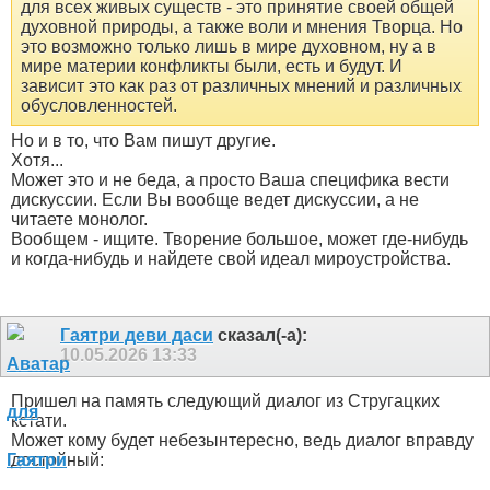
для всех живых существ - это принятие своей общей
духовной природы, а также воли и мнения Творца. Но
это возможно только лишь в мире духовном, ну а в
мире материи конфликты были, есть и будут. И
зависит это как раз от различных мнений и различных
обусловленностей.
Но и в то, что Вам пишут другие.
Хотя...
Может это и не беда, а просто Ваша специфика вести
дискуссии. Если Вы вообще ведет дискуссии, а не
читаете монолог.
Вообщем - ищите. Творение большое, может где-нибудь
и когда-нибудь и найдете свой идеал мироустройства.
Гаятри деви даси
сказал(-а):
10.05.2026
13:33
Пришел на память следующий диалог из Стругацких
кстати.
Может кому будет небезынтересно, ведь диалог вправду
достойный: