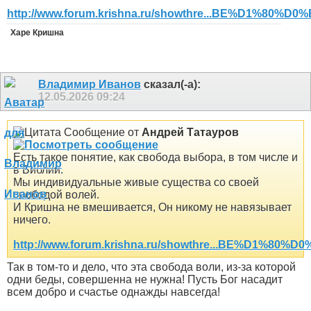
http://www.forum.krishna.ru/showthre...BE%D1%80%D0%
Харе Кришна
Владимир Иванов
сказал(-а):
12.05.2026
09:24
Сообщение от
Андрей Татауров
Есть такое понятие, как свобода выбора, в том числе и
в Библии.
Мы индивидуальные живые существа со своей
свободой волей.
И Кришна не вмешивается, Он никому не навязывает
ничего.
http://www.forum.krishna.ru/showthre...BE%D1%80%D
Так в том-то и дело, что эта свобода воли, из-за которой
одни беды, совершенна не нужна! Пусть Бог насадит
всем добро и счастье однажды навсегда!