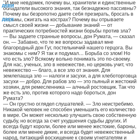
"И мне невдомек, почему вы, хранители и единственные
обладатели высокого знания, так безнадежно пассивны?
Почему вы безропотно даете себя презирать, бросать в
тюрьмы, сжигать на кострах? Почему вы отрываете
смысл своей жизни — добывание знаний — от
практических потребностей жизни борьбы против зла?
— Вы задаете странные вопросы, дон Румата, — сказал
он. — Забавно, что те же вопросы задавал мне
благородный дон Гуг, постельничий нашего герцога. Вы
знакомы с ним? Я так и подумал… Борьба со злом! Но
что есть зло? Всякому вольно понимать это по-своему.
Для нас, ученых, зло в невежестве, но церковь учит, что
невежество — благо, а все зло от знания. Для
землепашца зло — налоги и засухи, а для хлеботорговца
засухи — добро. Для рабов зло — это пьяный и жестокий
хозяин, для ремесленника — алчный ростовщик. Так что
же есть зло, против которого надо бороться, дон
Румата?
— Он грустно оглядел слушателей. — Зло неистребимо.
Никакой человек не способен уменьшить его количество
в мире. Он может несколько улучшить свою собственную
судьбу, но всегда за счет ухудшения судьбы других. И
всегда будут короли, более или менее жестокие, бароны,
более или менее дикие, и всегда будет невежественный
народ, питающий восхищение к своим угнетателям и