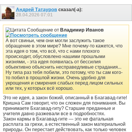
Андрей Татауров
сказал(-а):
28.04.2026
07:01
Сообщение от
Владимир Иванов
А вот свиньи, чем они могли заслужить такое
обращение в этом мире? Мне почему-то кажется, что
эта идея о том, что всё, что с нами плохого
происходит, обусловлено нашими прошлыми
жизнями, - эта идея появилась от бессилия
объективно объяснить несправедливые страдания...
Ну типа раз тебя побили, это потому, что ты сам кого-
то побил в прошлой жизни. Очень удобно для
укрощения и смирения слабых перед лицом сильных
или тех, у которых всё хорошо.
Это не идея, а закон божий, описанный в Бхагавад-гите!
Кришна Сам говорит, что он сложен для понимания. Вы
принимаете Бхагавад-гиту? Старшие преданные и
учителя давно разжевали все в подробностях.
Закон кармы в Бхагавад-гите — это не фатальная
расплата за грехи, а естественный закон материальной
природы. Он перестает действовать, как только человек