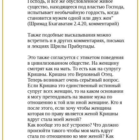
Господь, и все же обусловленное живое
существо, находящееся под властью Господа,
испытывает необычайную гордость, когда
становится мужем одной или двух жен"
(Шримад Бхагаватам 2.4.20, комментарий)
Также подобные высказывания можно
встретить и в других комментариях, письмах
и лекциях Шрилы Прабхупады.
Это также согласуется с этикетом поведения
в цивилизованном обществе. На женщину
смотрят как на мать. То есть как на супругу
Кришны. Кришна это Верховный Отец.
Теперь возникает очень серьёзный вопрос.
Если Кришна это единственный истинный
супруг всех женщин, то на каком основании
я могу претендовать на звание мужа по
отношению к той или иной женщине. Кто я
после этого, если хочу чтобы женщина
которая по праву является женой Кришны
вдруг стала моей женой?
Как вообще это всё устроено? Что должно
произойти такого чтобы моя мать вдруг
стала по отношению ко мне женой? Как