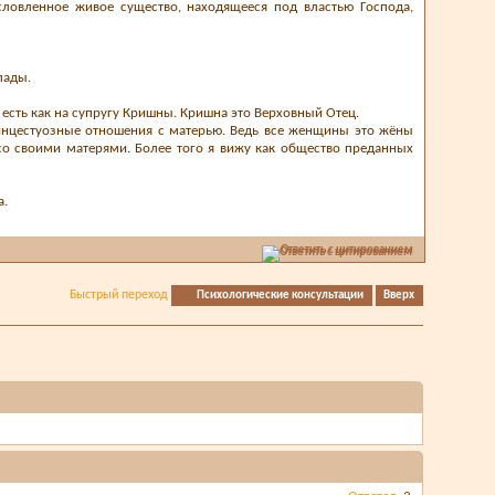
словленное живое существо, находящееся под властью Господа,
пады.
 есть как на супругу Кришны. Кришна это Верховный Отец.
 инцестуозные отношения с матерью. Ведь все женщины это жёны
 со своими матерями. Более того я вижу как общество преданных
а.
Ответить с цитированием
Быстрый переход
Психологические консультации
Вверх