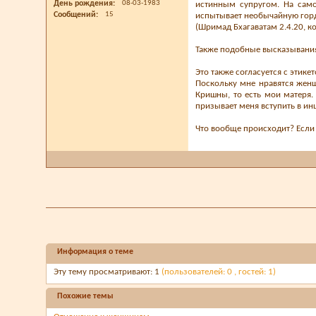
День рождения
08-03-1983
истинным супругом. На само
Сообщений
15
испытывает необычайную горд
(Шримад Бхагаватам 2.4.20, 
Также подобные высказывания
Это также согласуется с этик
Поскольку мне нравятся женщ
Кришны, то есть мои матеря.
призывает меня вступить в ин
Что вообще происходит? Если
Информация о теме
Эту тему просматривают: 1
(пользователей: 0 , гостей: 1)
Похожие темы