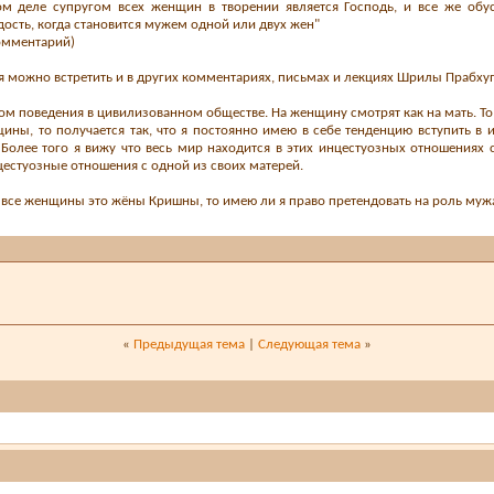
м деле супругом всех женщин в творении является Господь, и все же обу
ость, когда становится мужем одной или двух жен"
комментарий)
 можно встретить и в других комментариях, письмах и лекциях Шрилы Прабху
етом поведения в цивилизованном обществе. На женщину смотрят как на мать. То
ины, то получается так, что я постоянно имею в себе тенденцию вступить в
 Более того я вижу что весь мир находится в этих инцестуозных отношениях
цестуозные отношения с одной из своих матерей.
 все женщины это жёны Кришны, то имею ли я право претендовать на роль муж
«
Предыдущая тема
|
Следующая тема
»