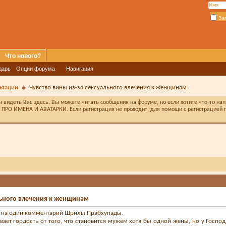
За
Что нового?
дарь
Опции форума
Навигация
ьтации
Чувство вины из-за сексуального влечения к женщинам
видеть Вас здесь. Вы можете читать сообщения на форуме, но если хотите что-то на
ПРО ИМЕНА И АВАТАРКИ. Если регистрация не проходит, для помощи с регистрацией п
льного влечения к женщинам
 на один комментарий Шрилы Прабхупады.
ет гордость от того, что становится мужем хотя бы одной жены, но у Господ