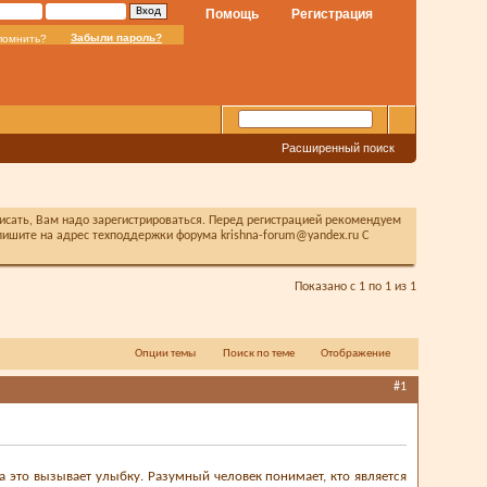
Помощь
Регистрация
Забыли пароль?
помнить?
Расширенный поиск
писать, Вам надо зарегистрироваться. Перед регистрацией рекомендуем
ишите на адрес техподдержки форума krishna-forum@yandex.ru С
Показано с 1 по 1 из 1
Опции темы
Поиск по теме
Отображение
#1
а это вызывает улыбку. Разумный человек понимает, кто является