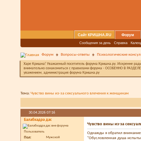
Сайт КРИШНА.RU
Форум
Сообщения за день
Справка
Кален
Форум
Вопросы-ответы
Психологические консул
Харе Кришна! Уважаемый посетитель форума Кришна.ру. Искренне рады 
внимательно ознакомиться с правилами форума - ОСОБЕННО В РАЗДЕЛЕ 
уважением, администрация форума Кришна.ру
Тема:
Чувство вины из-за сексуального влечения к женщинам
30.04.2026
07:16
Балабхадра дас
Чувство вины из-за сексуа
Пользователь
Однажды я обратил внимание
Пол
Мужской
"Обусловленная душа испытыва