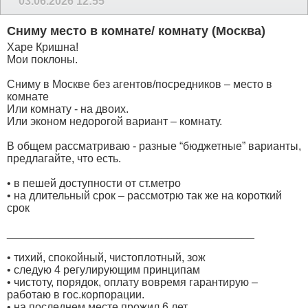
03.06.2026
12:55
Сниму место в комнате/ комнату (Москва)
Харе Кришна!
Мои поклоны.
Сниму в Москве без агентов/посредников – место в
комнате
Или комнату - на двоих.
Или эконом недорогой вариант – комнату.
В общем рассматриваю - разные “бюджетные” варианты,
предлагайте, что есть.
• в пешей доступности от ст.метро
• на длительный срок – рассмотрю так же на короткий
срок
________________________________________
• тихий, спокойный, чистоплотный, зож
• следую 4 регулирующим принципам
• чистоту, порядок, оплату вовремя гарантирую –
работаю в гос.корпорации.
• на последнем месте прожил 6 лет