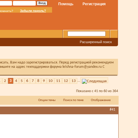
Помощь
Регистрация
Забыли пароль?
помнить?
Расширенный поиск
писать, Вам надо зарегистрироваться. Перед регистрацией рекомендуем
ишите на адрес техподдержки форума krishna-forum@yandex.ru С
1
2
3
4
5
6
7
8
9
10
11
12
13
...
Показано с 41 по 60 из 364
Опции темы
Поиск по теме
Отображение
#41