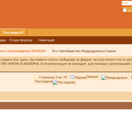
За
Что нового?
дарь
Опции форума
Навигация
ели и проповедники ИСККОН
Его Святейшество Индрадьюмна Свами
видеть Вас здесь. Вы можете читать сообщения на форуме, но если хотите что-то на
ПРО ИМЕНА И АВАТАРКИ. Если регистрация не проходит, для помощи с регистрацией п
Первая
Страница 3 из 19
Последняя