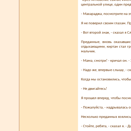
центральной улице, один пре
- Махараджа, посмотрите на э
Я не поверил своим глазам. П
- Вот второй знак, - сказал я С
Преданные, вновь оказавши
отдыхающими, киртан стал гро
мальчик.
- Мама, смотри! - кричал он. 
- Надо же, впервые слышу, - с
Когда мы остановились, чтобы
- Не двигайтесь!
Я прошел вперед, чтобы посмо
- Пожалуйста, - надрывалась о
Несколько преданных взялись,
- Стойте, ребята, - сказал я.