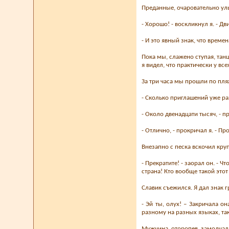
Преданные, очаровательно ул
- Хорошо! - воскликнул я. - Дв
- И это явный знак, что времен
Пока мы, слажено ступая, тан
я видел, что практически у вс
За три часа мы прошли по пля
- Сколько приглашений уже раз
- Около двенадцати тысяч, - пр
- Отлично, - прокричал я. - П
Внезапно с песка вскочил кру
- Прекратите! - заорал он. - Ч
страна! Кто вообще такой это
Славик съежился. Я дал знак г
- Эй ты, олух! – Закричала о
разному на разных языках, так
Мужчина, оторопев, замолчал