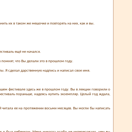
нить их в таком же мешочке и повторять на них, как и вы.
стиваль ещё не начался.
и помнят, что Вы делали это в прошлом году.
ы. Я сделал дарственную надпись и написал свое имя.
вашем фестивале здесь же в прошлом году. Вы в лекции говорили о
 фестиваль пораньше, надеясь купить экземпляр. Целый год ждала,
. Я читала ее на протяжении восьми месяцев. Вы могли бы написать
 как я был ребенком. Меня никогда особо не интересовало, чем вы