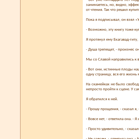
занимаетесь, но, видно, эффек
от чтения. Так что решил купи
Пока я подписывал, он взял «
- Возможно, эту книгу тоже ку
Я протянул ему Бхагавад-гиту,
- Душа трепещет, - произнес о
Мы со Славой направились к в
- Вот они, истинные плоды на
одну страницу, вся его жизнь
На скамейках не было свобод
непросто пройти к сцене. У с
Я обратился к ней.
- Прошу прощения, - сказал я,
- Вовсе нет, - ответила она. 
- Просто удивительно, - сказа
- Не совсем, - ответила она.