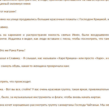
данный окликнул меня:
тот магазин!
рямо на улице продавались большие красочные плакаты с Господом Кришной, и
лавику.
сь на харинаме и распространяя милость святых Имен, были воодушевле
мче. Издалека я видел, как люди вставали с песка, чтобы посмотреть, что та
- Это же Рама Рамы!
казал я Славику. - Я слышал, нас называли «Харе Кришна» или просто «Харе», и
 скинуть обувь, какая-то женщина прокричала нам:
треть, что происходит.
на. - Вот вы все, стойте! У вас очень красивая группа, такая яркая, привлекате
 было, за музыкальные инструменты и флаги, чтобы вновь начать киртан.
 - Дама хочет хорошенько рассмотреть группу санкиртаны Господа Чайтаньи. Мы н