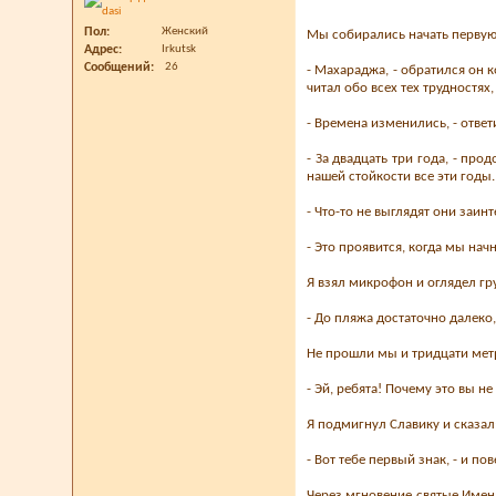
Пол
Женский
Мы собирались начать первую
Адрес
Irkutsk
Сообщений
26
- Махараджа, - обратился он 
читал обо всех тех трудностях
- Времена изменились, - отве
- За двадцать три года, - пр
нашей стойкости все эти годы.
- Что-то не выглядят они заи
- Это проявится, когда мы нач
Я взял микрофон и оглядел гр
- До пляжа достаточно далеко,
Не прошли мы и тридцати метр
- Эй, ребята! Почему это вы не
Я подмигнул Славику и сказал
- Вот тебе первый знак, - и по
Через мгновение святые Имена