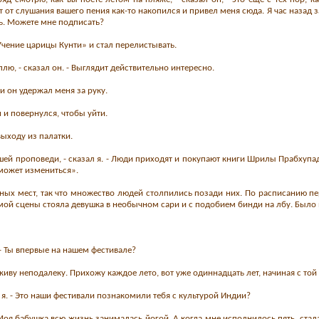
т от слушания вашего пения как-то накопился и привел меня сюда. Я час назад за
ть. Можете мне подписать?
Учение царицы Кунти» и стал перелистывать.
плю, - сказал он. - Выглядит действительно интересно.
 и он удержал меня за руку.
н и повернулся, чтобы уйти.
ыходу из палатки.
шей проповеди, - сказал я. - Люди приходят и покупают книги Шрилы Прабхупад
 может измениться».
ных мест, так что множество людей столпились позади них. По расписанию п
амой сцены стояла девушка в необычном сари и с подобием бинди на лбу. Было в
 - Ты впервые на нашем фестивале?
- Я живу неподалеку. Прихожу каждое лето, вот уже одиннадцать лет, начиная с т
л я. - Это наши фестивали познакомили тебя с культурой Индии?
 - Моя бабушка всю жизнь занималась йогой. А когда мне исполнилось пять, ста