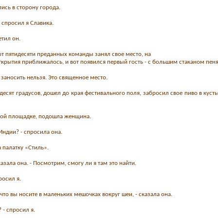
лись в сторону города.
 спросил я Славика.
етил он.
т пятидесяти преданных команды занял свое место, на
ткрытия приближалось, и вот появился первый гость - с большим стаканом пенящ
то заносить нельзя. Это священное место.
десят градусов, дошел до края фестивального поля, забросил свое пиво в кусты
ной площадке, подошла женщина.
 Индии? - спросила она.
на палатку «Стиль».
казала она. - Посмотрим, смогу ли я там это найти.
росил я.
, что вы носите в маленьких мешочках вокруг шеи, - сказала она.
 - спросил я.