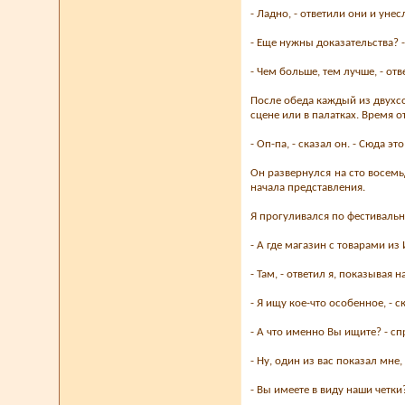
- Ладно, - ответили они и унес
- Еще нужны доказательства? -
- Чем больше, тем лучше, - отв
После обеда каждый из двухсо
сцене или в палатках. Время о
- Оп-па, - сказал он. - Сюда э
Он развернулся на сто восемь
начала представления.
Я прогуливался по фестиваль
- А где магазин с товарами из
- Там, - ответил я, показывая 
- Я ищу кое-что особенное, - с
- А что именно Вы ищите? - сп
- Ну, один из вас показал мне
- Вы имеете в виду наши четки?