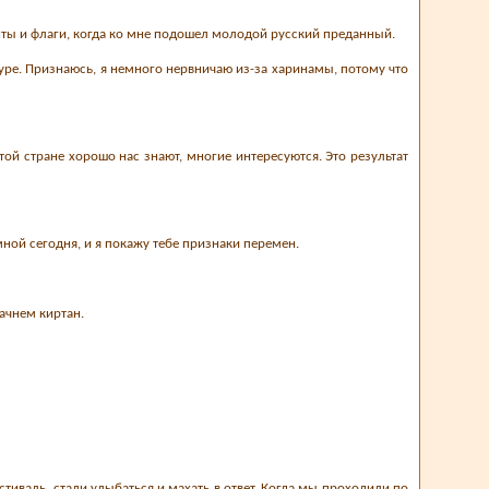
ты и флаги, когда ко мне подошел молодой русский преданный.
 туре. Признаюсь, я немного нервничаю из-за харинамы, потому что
той стране хорошо нас знают, многие интересуются. Это результат
мной сегодня, и я покажу тебе признаки перемен.
начнем киртан.
иваль, стали улыбаться и махать в ответ. Когда мы проходили по