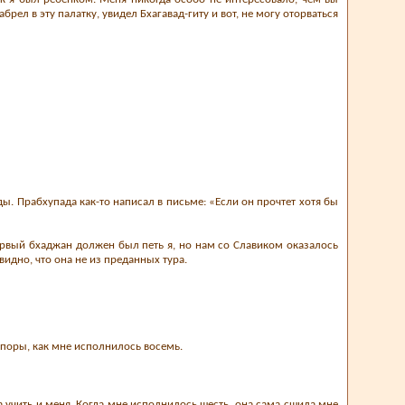
брел в эту палатку, увидел Бхагавад-гиту и вот, не могу оторваться
ы. Прабхупада как-то написал в письме: «Если он прочтет хотя бы
ервый бхаджан должен был петь я, но нам со Славиком оказалось
идно, что она не из преданных тура.
ой поры, как мне исполнилось восемь.
ла учить и меня. Когда мне исполнилось шесть, она сама сшила мне