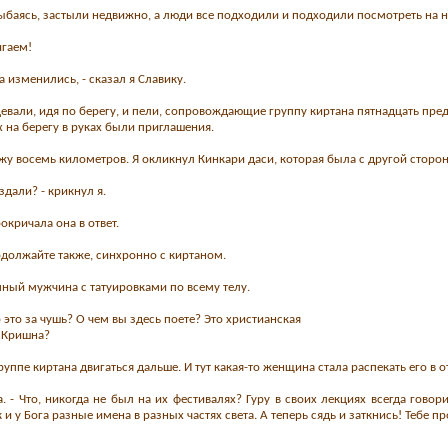
ыбаясь, застыли недвижно, а люди все подходили и подходили посмотреть на н
игаем!
а изменились, - сказал я Славику.
цевали, идя по берегу, и пели, сопровождающие группу киртана пятнадцать пр
ех на берегу в руках были приглашения.
жу восемь километров. Я окликнул Кинкари даси, которая была с другой сторо
дали? - крикнул я.
окричала она в ответ.
родолжайте также, синхронно с киртаном.
пный мужчина с татуировками по всему телу.
то это за чушь? О чем вы здесь поете? Это христианская
т Кришна?
руппе киртана двигаться дальше. И тут какая-то женщина стала распекать его в о
на. - Что, никогда не был на их фестивалях? Гуру в своих лекциях всегда гово
 и у Бога разные имена в разных частях света. А теперь сядь и заткнись! Тебе п
.