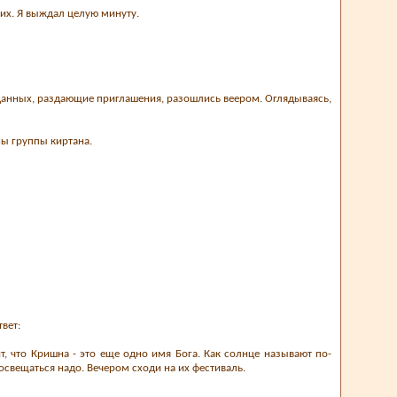
их. Я выждал целую минуту.
еданных, раздающие приглашения, разошлись веером. Оглядываясь,
ны группы киртана.
твет:
рит, что Кришна - это еще одно имя Бога. Как солнце называют по-
росвещаться надо. Вечером сходи на их фестиваль.