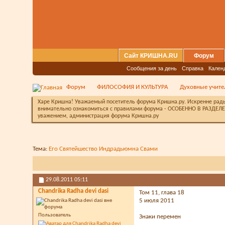
Сайт КРИШНА.RU
Форум
Сообщения за день
Справка
Кален
Форум
ФИЛОСОФИЯ И КУЛЬТУРА
Духовные учит
Харе Кришна! Уважаемый посетитель форума Кришна.ру. Искренне рады 
внимательно ознакомиться с правилами форума - ОСОБЕННО В РАЗДЕЛЕ 
уважением, администрация форума Кришна.ру
Тема:
Его Святейшество Индрадьюмна Свами
29.08.2011
05:11
Chandrika Radha devi dasi
Том 11, глава 18
5 июля 2011
Пользователь
Знаки перемен