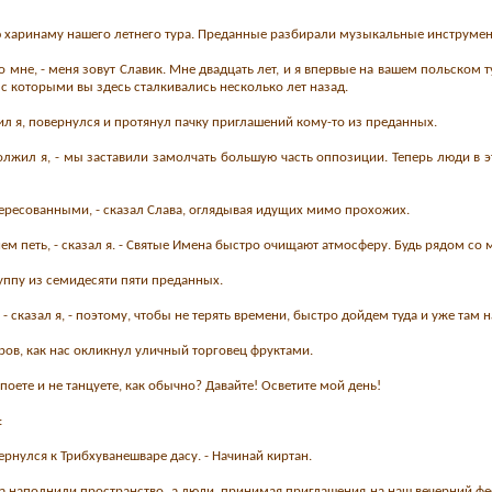
 харинаму нашего летнего тура. Преданные разбирали музыкальные инструмен
ко мне, - меня зовут Славик. Мне двадцать лет, и я впервые на вашем польском
, с которыми вы здесь сталкивались несколько лет назад.
тил я, повернулся и протянул пачку приглашений кому-то из преданных.
одолжил я, - мы заставили замолчать большую часть оппозиции. Теперь люди в э
нтересованными, - сказал Слава, оглядывая идущих мимо прохожих.
нем петь, - сказал я. - Святые Имена быстро очищают атмосферу. Будь рядом со 
уппу из семидесяти пяти преданных.
 - сказал я, - поэтому, чтобы не терять времени, быстро дойдем туда и уже там 
ов, как нас окликнул уличный торговец фруктами.
 поете и не танцуете, как обычно? Давайте! Осветите мой день!
:
вернулся к Трибхуванешваре дасу. - Начинай киртан.
 наполнили пространство, а люди, принимая приглашения на наш вечерний фест