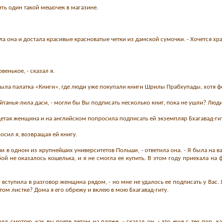
упить один такой мешочек в магазине.
ила она и достала красивые красноватые четки из дамской сумочки. - Хочется хра
венькое, - сказал я.
ла палатка «Книги», где люди уже покупали книги Шрилы Прабхупады, хотя фе
айтанья-лила даси, - могли бы Вы подписать несколько книг, пока не ушли? Люд
етая женщина и на английском попросила подписать ей экземпляр Бхагавад-гит
росил я, возвращая ей книгу.
ии в одном из крупнейших университетов Польши, - ответила она. - Я была на 
обой не оказалось кошелька, и я не смогла ее купить. В этом году приехала на
 - вступила в разговор женщина рядом, - но мне не удалось ее подписать у Вас
том листке? Дома я его обрежу и вклею в мою Бхагавад-гиту.
ряд смотрю, как вы поете летом на пляже, - сказал он, - это еще с тех пор,