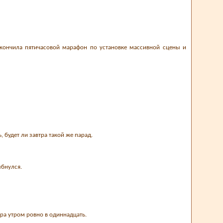
акончила пятичасовой марафон по установке массивной сцены и
, будет ли завтра такой же парад.
ыбнулся.
втра утром ровно в одиннадцать.