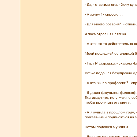
- Да, - ответила она. - Хочу к
- А зачем? - спросил я.
- Для моего розария*, - ответ
Я посмотрел на Славика.
- А это что-то действительно но
Моей последней остановкой бы
- Гуру Махараджа, - сказала Ч
Тут же подошла безупречно од
- А кто Вы по профессии? - сп
- Я декан факультета философ
Бхагавад-гите, но у меня с с
чтобы прочитать эту книгу.
- А я купила в прошлом году,
пожелание и подписаться на э
Потом подошел мужчина.
- Вот уже пятнадцать лет под