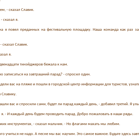
ем, - сказал Славик.
- сказал я.
на я повел преданных на фестивальную площадку. Наша команда как раз з
- сказал Славик.
азал я.
 двенадцати тинэйджеров бежала к нам.
но записаться на завтрашний парад? - спросил один.
видели вас на пляже и пошли в городской центр информации для туристов, узнать
я Славику.
ашли вас и спросили сами, будет ли парад каждый день, - добавил третий. Я ул
ал я. - И каждый день будем проводить парад. Добро пожаловать в наши ряды.
таких инструментах, - сказал мальчик. - Но флагами махать мы любим.
этого учиться не надо. А песне мы вас научим. Это самое важное. Будьте здесь за