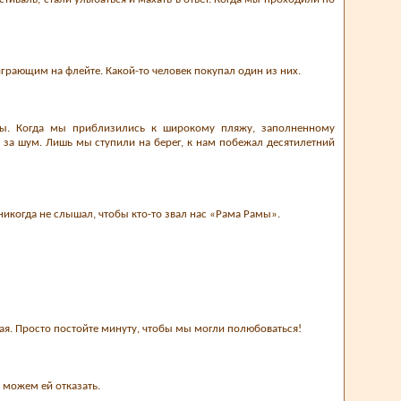
грающим на флейте. Какой-то человек покупал один из них.
ны. Когда мы приблизились к широкому пляжу, заполненному
м за шум. Лишь мы ступили на берег, к нам побежал десятилетний
 никогда не слышал, чтобы кто-то звал нас «Рама Рамы».
льная. Просто постойте минуту, чтобы мы могли полюбоваться!
е можем ей отказать.