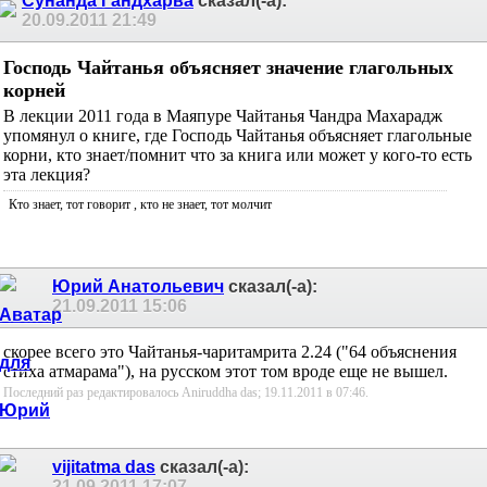
Сунанда Гандхарва
сказал(-а):
20.09.2011
21:49
Господь Чайтанья объясняет значение глагольных
корней
В лекции 2011 года в Маяпуре Чайтанья Чандра Махарадж
упомянул о книге, где Господь Чайтанья объясняет глагольные
корни, кто знает/помнит что за книга или может у кого-то есть
эта лекция?
Кто знает, тот говорит
, кто не знает, тот молчит
Юрий Анатольевич
сказал(-а):
21.09.2011
15:06
скорее всего это Чайтанья-чаритамрита 2.24 ("64 объяснения
стиха атмарама"), на русском этот том вроде еще не вышел.
Последний раз редактировалось Aniruddha das; 19.11.2011 в
07:46
.
vijitatma das
сказал(-а):
21.09.2011
17:07