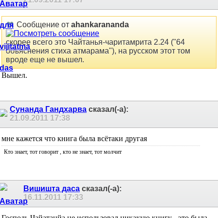
Сообщение от
ahankarananda
скорее всего это Чайтанья-чаритамрита 2.24 ("64
объяснения стиха атмарама"), на русском этот том
вроде еще не вышел.
Вышел.
Сунанда Гандхарва
сказал(-а):
21.09.2011
17:38
мне кажется что книга была всётаки другая
Кто знает, тот говорит
, кто не знает, тот молчит
Вишишта даса
сказал(-а):
16.11.2011
17:33
Господь Чайатанйа не использовал никакую книгу - это была