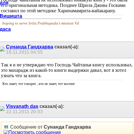
его оригинальная методика. Позднее Шрила Джива Госвами
составил по этой методике Харинамамрита-вайакарану.
hoping to serve Srila Prabhupada's mission Vd
Сунанда Гандхарва
сказал(-а):
18.11.2011
04:55
Так я и не утверждаю что Господь Чайтанья книгу использовал,
это махарадж из какой-то книги выдержки давал, вот я хотел
узнать что за книга.
Кто знает, тот говорит
, кто не знает, тот молчит
Visvanath das
сказал(-а):
22.11.2011
20:03
Сообщение от
Сунанда Гандхарва