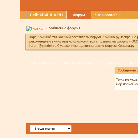
Сайт КРИШНА.RU
Форум
Что нового?
Сообщение форума
Харе Кришна! Уважаемый посетитель форума Кришна.ру. Искренне ра
рекомендуем внимательно ознакомиться с правилами форума - ОСО
forum@yandex.ru С уважением, администрация форума Кришна.ру
Сообщения за день
Справка
Календарь
Опции форума
Навиг
Сообщение 
Тема не ука
нерабочей с