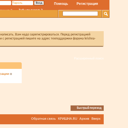
Помощь
Регистрация
Забыли пароль?
помнить?
написать, Вам надо зарегистрироваться. Перед регистрацией
с регистрацией пишите на адрес техподдержки форума krishna-
Расширенный поиск
рации
о
Быстрый переход
Обратная связь
КРИШНА.RU
Архив
Вверх