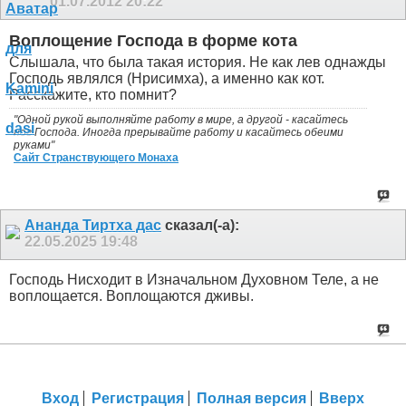
01.07.2012
20:22
Воплощение Господа в форме кота
Слышала, что была такая история. Не как лев однажды
Господь являлся (Нрисимха), а именно как кот.
Расскажите, кто помнит?
"Одной рукой выполняйте работу в мире, а другой - касайтесь
ног Господа. Иногда прерывайте работу и касайтесь обеими
руками"
Сайт Странствующего Монаха
Ананда Тиртха дас
сказал(-а):
22.05.2025
19:48
Господь Нисходит в Изначальном Духовном Теле, а не
воплощается. Воплощаются дживы.
Вход
Регистрация
Полная версия
Вверх