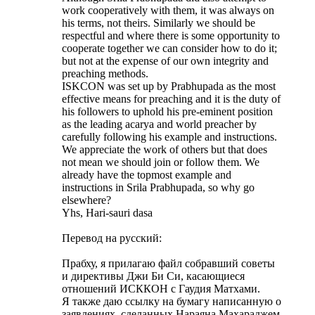
work cooperatively with them, it was always on
his terms, not theirs. Similarly we should be
respectful and where there is some opportunity to
cooperate together we can consider how to do it;
but not at the expense of our own integrity and
preaching methods.
ISKCON was set up by Prabhupada as the most
effective means for preaching and it is the duty of
his followers to uphold his pre-eminent position
as the leading acarya and world preacher by
carefully following his example and instructions.
We appreciate the work of others but that does
not mean we should join or follow them. We
already have the topmost example and
instructions in Srila Prabhupada, so why go
elsewhere?
Yhs, Hari-sauri dasa
Перевод на русский:
Прабху, я прилагаю файл собравший советы
и директивы Джи Би Си, касающиеся
отношений ИСККОН с Гаудия Матхами.
Я также даю ссылку на бумагу написанную о
заявлениях, сделанных Нараяна Махараджем