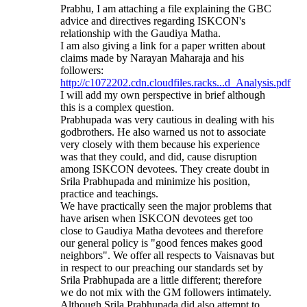
Prabhu, I am attaching a file explaining the GBC
advice and directives regarding ISKCON's
relationship with the Gaudiya Matha.
I am also giving a link for a paper written about
claims made by Narayan Maharaja and his
followers:
http://c1072202.cdn.cloudfiles.racks...d_Analysis.pdf
I will add my own perspective in brief although
this is a complex question.
Prabhupada was very cautious in dealing with his
godbrothers. He also warned us not to associate
very closely with them because his experience
was that they could, and did, cause disruption
among ISKCON devotees. They create doubt in
Srila Prabhupada and minimize his position,
practice and teachings.
We have practically seen the major problems that
have arisen when ISKCON devotees get too
close to Gaudiya Matha devotees and therefore
our general policy is "good fences makes good
neighbors". We offer all respects to Vaisnavas but
in respect to our preaching our standards set by
Srila Prabhupada are a little different; therefore
we do not mix with the GM followers intimately.
Although Srila Prabhupada did also attempt to