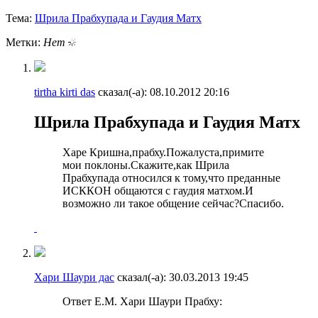
Тема:
Шрила Прабхупада и Гаудия Матх
Метки:
Нет
tirtha kirti das
сказал(-а):
08.10.2012
20:16
Шрила Прабхупада и Гаудия Матх
Харе Кришна,прабху.Пожалуста,примите
мои поклоны.Скажите,как Шрила
Прабхупада относился к тому,что преданные
ИСККОН общаются с гаудия матхом.И
возможно ли такое общение сейчас?Спасибо.
Хари Шаури дас
сказал(-а):
30.03.2013
19:45
Ответ Е.М. Хари Шаури Прабху: