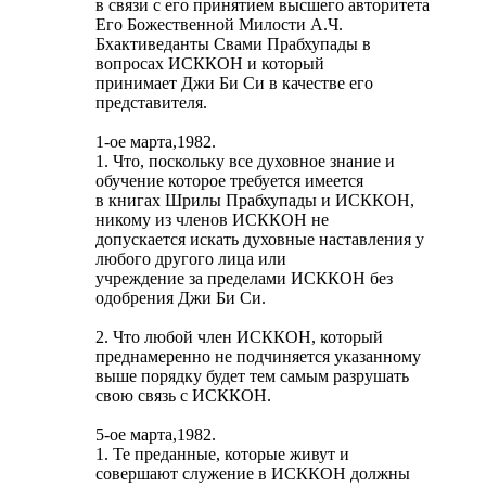
в связи с его принятием высшего авторитета
Его Божественной Милости А.Ч.
Бхактиведанты Свами Прабхупады в
вопросах ИСККОН и который
принимает Джи Би Си в качестве его
представителя.
1-ое марта,1982.
1. Что, поскольку все духовное знание и
обучение которое требуется имеется
в книгах Шрилы Прабхупады и ИСККОН,
никому из членов ИСККОН не
допускается искать духовные наставления у
любого другого лица или
учреждение за пределами ИСККОН без
одобрения Джи Би Си.
2. Что любой член ИСККОН, который
преднамеренно не подчиняется указанному
выше порядку будет тем самым разрушать
свою связь с ИСККОН.
5-ое марта,1982.
1. Те преданные, которые живут и
совершают служение в ИСККОН должны