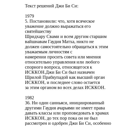
Текст решений Джи Би Си:
1979
5. Постановили: что, хотя всяческое
уважение должно выражаться его
святейшеству
Шридхару Свами и всем другим старшим
вайшнавам Гаудия Матха, никто не
должен самостоятельно обращаться к этим
уважаемым личностям с
намерении просить совета или мнения
относительно управления или любого
спорного вопроса, относящегося к
ИСККОН.Джи Би Си был назначен
Шрилой Прабхупадой как высший орган
ИСККОН, и последнее слово остается
за этим органом во всех делах ИСККОН.
1982
36. Ни один санньяси, инициированный
другими Гаудия ачарьями не имеет права
давать классы или проповедовать в храмах
ИСККОН, до тех пор пока он не был
рассмотрен и одобрен Джи Би Си, особенно