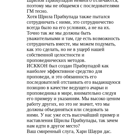
Шрилой Прабхупадой немного отличаются,
поэтому мы не общаемся с последователями
ГM тесно.
Хотя Шрила Прабхупада также пытался
сотрудничать с ними, это сотрудничество
всегда было на его условиях, а не на их.
Точно так же мы должны быть
уважительными и там, где есть возможность
сотрудничать вместе, мы можем подумать,
как это сделать, но не в ущерб нашей
собственной целостности и
проповеднических методов.
ИСККОН был создан Прабхупадой как
наиболее эффективное средство для
проповеди, и это обязанность его
последователей отстаивать его выдающуюся
позицию в качестве ведущего ачарьи и
проповедника в мире, внимательно следуя
его примеру и указаниям. Мы высоко ценим
работу других, но это не значит, что мы
должны объединяться или следовать за
ними. У нас уже есть высочайший пример и
наставления Шрилы Прабхупады, так зачем
нам идти в другое место?
Ваш смиренный слуга, Хари Шаури дас.