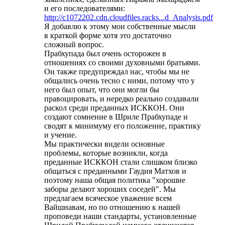
и его последователями:
http://c1072202.cdn.cloudfiles.racks...d_Analysis.pdf
Я добавлю к этому мои собственные мысли
в краткой форме хотя это достаточно
сложный вопрос.
Прабхупада был очень осторожен в
отношениях со своими духовными братьями.
Он также предупреждал нас, чтобы мы не
общались очень тесно с ними, потому что у
него был опыт, что они могли бы
правоцировать, и нередко реально создавали
раскол среди преданных ИСККОН. Они
создают сомнение в Шриле Прабхупаде и
сводят к минимуму его положение, практику
и учение.
Мы практически видели основные
проблемы, которые возникли, когда
преданные ИСККОН стали слишком близко
общаться с преданными Гаудия Матхов и
поэтому наша общая политика "хорошие
заборы делают хороших соседей". Мы
предлагаем всяческое уважение всем
Вайшнавам, но по отношению к нашей
проповеди наши стандарты, установленные