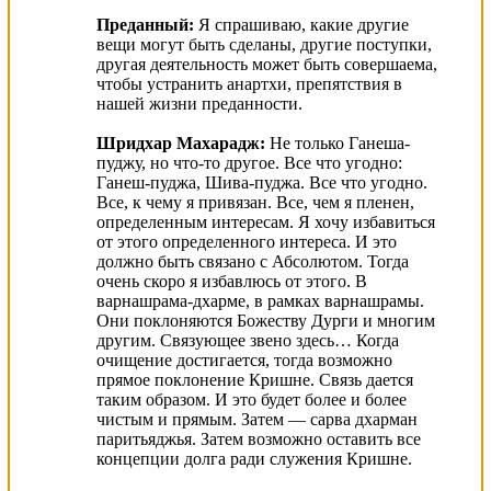
Преданный:
Я спрашиваю, какие другие
вещи могут быть сделаны, другие поступки,
другая деятельность может быть совершаема,
чтобы устранить анартхи, препятствия в
нашей жизни преданности.
Шридхар Махарадж:
Не только Ганеша-
пуджу, но что-то другое. Все что угодно:
Ганеш-пуджа, Шива-пуджа. Все что угодно.
Все, к чему я привязан. Все, чем я пленен,
определенным интересам. Я хочу избавиться
от этого определенного интереса. И это
должно быть связано с Абсолютом. Тогда
очень скоро я избавлюсь от этого. В
варнашрама-дхарме, в рамках варнашрамы.
Они поклоняются Божеству Дурги и многим
другим. Связующее звено здесь… Когда
очищение достигается, тогда возможно
прямое поклонение Кришне. Связь дается
таким образом. И это будет более и более
чистым и прямым. Затем — сарва дхарман
паритьяджья. Затем возможно оставить все
концепции долга ради служения Кришне.