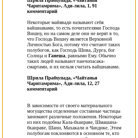
Шрила Прабхупада, «Чайтанья
Чаритамрима», Ади-лила, 1, 91
комментарий
Некоторые майявади называют себя
вайшнавами, то есть почитателями Господа
Вишну, но на самом деле они не верят в то,
что Господь Вишну является Верховной
Личностью Бога, потому что считают таких
полубогов, как Господь Шива, Дурга, бог
Солнца и
Ганеша
, равными Ему. Обычно
таких людей называют панчопасака-
смартами, и их нельзя считать вайшнавами.
Шрила Прабхупада, «Чайтанья
Чаритамрима», Ади-лила, 12, 27
комментарий
В зависимости от своего материального
могущества отделенные составные частицы
занимают различные положения. Некоторые
из них подобны Кала-бхаираве, Шмашана-
бхаираве, Шани, Махакали и Чандике. Этим
полубогам поклоняются в основном те, кто