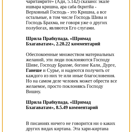
чаритамрите» (Ади, 5.142) сказано: экале
ишвара кришна, ара саба бхритйа -
Верховный Господь - это Кришна, а все
остальные, в том числе Господь Шива и
Господь Брахма, не говоря уже о других
полубогах, являются Его слугами.
Шрила Прабхупада, «Шримад
Бхагаватам», 2.28.22 комментарий
Обеспокоенные множеством материальных
желаний, эти люди поклоняются Господу
Шиве, Господу Брахме, богине Кали, Дурге,
Ганеше
и Сурье, и надеются получить от
каждого из них те или иные благословения.
Но на самом деле человек может обрести все
желаемое, просто поклоняясь Господу
Вишну.
Шрила Прабхупада, «Шримад
Бхагаватам», 8.5.49 комментарий
В писаниях ничего не говорится ни о каких
других видах киртана. Эта хари-киртана