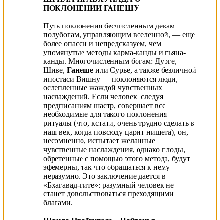
ПОКЛОНЕНИИ ГАНЕШУ
Путь поклонения бесчисленным девам —
полубогам, управляющим вселенной, — еще
более опасен и непредсказуем, чем
упомянутые методы карма-канды и гьяна-
канды. Многочисленным богам: Дурге,
Шиве,
Ганеше
или Сурье, а также безличной
ипостаси Вишну — поклоняются люди,
ослепленные жаждой чувственных
наслаждений. Если человек, следуя
предписаниям шастр, совершает все
необходимые для такого поклонения
ритуалы (что, кстати, очень трудно сделать в
наш век, когда повсюду царит нищета), он,
несомненно, испытает желанные
чувственные наслаждения, однако плоды,
обретенные с помощью этого метода, будут
эфемерны, так что обращаться к нему
неразумно. Это заключение дается в
«Бхагавад-гите»: разумный человек не
станет довольствоваться преходящими
благами.