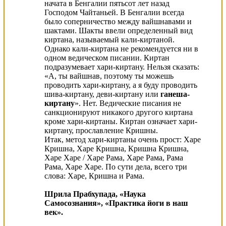
начата в Бенгалии пятьсот лет назад
Господом Чайтаньей. В Бенгалии всегда
было соперничество между вайшнавами и
шактами. Шакты ввели определенный вид
киртана, называемый кали-киртаной.
Однако кали-киртана не рекомендуется ни в
одном ведическом писании. Киртан
подразумевает хари-киртану. Нельзя сказать:
«А, ты вайшнав, поэтому ты можешь
проводить хари-киртану, а я буду проводить
шива-киртану, деви-киртану или
ганеша-
киртану
». Нет. Ведические писания не
санкционируют никакого другого киртана
кроме хари-киртаны. Киртан означает хари-
киртану, прославление Кришны.
Итак, метод хари-киртаны очень прост: Харе
Кришна, Харе Кришна, Кришна Кришна,
Харе Харе / Харе Рама, Харе Рама, Рама
Рама, Харе Харе. По сути дела, всего три
слова: Харе, Кришна и Рама.
Шрила Прабхупада, «Наука
Самосознания», «Практика йоги в наш
век».