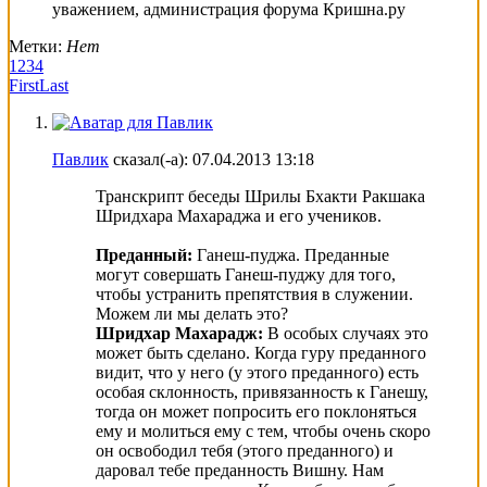
уважением, администрация форума Кришна.ру
Метки:
Нет
1
2
3
4
First
Last
Павлик
сказал(-а):
07.04.2013
13:18
Транскрипт беседы Шрилы Бхакти Ракшака
Шридхара Махараджа и его учеников.
Преданный:
Ганеш-пуджа. Преданные
могут совершать Ганеш-пуджу для того,
чтобы устранить препятствия в служении.
Можем ли мы делать это?
Шридхар Махарадж:
В особых случаях это
может быть сделано. Когда гуру преданного
видит, что у него (у этого преданного) есть
особая склонность, привязанность к Ганешу,
тогда он может попросить его поклоняться
ему и молиться ему с тем, чтобы очень скоро
он освободил тебя (этого преданного) и
даровал тебе преданность Вишну. Нам