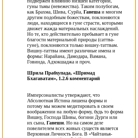
подвержен влиянию низшей категории,
гуны тьмы (невежества). Таким полубогам,
как Брахма, Шива, Сурйа,
Ганеша
и многим
другим подобным божествам, поклоняются
люди, находящиеся в гуне страсти, которыми
движет жажда материальных наслаждений.
Но те, кто действительно пребывает в гуне
благости материальной природы (саттва-
гуне), поклоняются только вишну-таттвам.
Вишну-таттвы имеют различные имена и
формы: Нарайана, Дамодара, Вамана,
Говинда, Адхокшаджа и проч.
Шрила Прабхупада, «Шримад
Бхагаватам», 1.2.6 комментарий
Имперсоналисты утверждают, что
Абсолютная Истина лишена формы и
потому мы можем медитировать в своем
воображении на любую форму, будь то форма
Вишну, Господа Шивы, богини Дурги или
их сына,
Ганеши
. Но на самом деле
повелителем всех живых существ является
Верховная Личность Бога. В «Чайтанья-