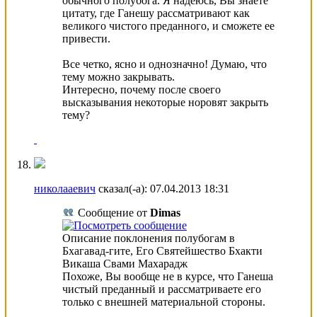
обычного полубога. Я надеюсь, Вы знаете
цитату, где Ганешу рассматривают как
великого чистого преданного, и сможете ее
привести.
Все четко, ясно и однозначно! Думаю, что
тему можно закрывать.
Интересно, почему после своего
высказывания некоторые норовят закрыть
тему?
николааевич
сказал(-а):
07.04.2013
18:31
Сообщение от
Dimas
Описание поклонения полубогам в
Бхагавад-гите, Его Святейшество Бхакти
Викаша Свами Махарадж
Похоже, Вы вообще не в курсе, что Ганеша
чистый преданный и рассматриваете его
только с внешней материальной стороны.