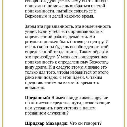
говорят следующее: «К чему бы ты ни был
привязан и не можешь выбраться из этой
привязанности, пытайся связать ее с
Верховным и делай какое-то время.
Затем эта привязанность, эта вовлеченность
уйдет. Если у тебя есть привязанность к
определенной работе, делай это. Но
результат должен быть посвящен центру. И
очень скоро ты будешь освобожден от этой
определенной тенденции». Таким образом
это произойдет. У меня есть определенная
привязанность к определенному Божеству,
виду долга. И я следую этому, я делаю это
только для того, чтобы избавиться от этого
рано или поздно, с этой идеей. С таким
представлением на какое-то время это
возможно.
Преданный:
Я имел ввиду, каковы другие
практические средства, пути, позволяющие
нам устранить препятствия в нашем
преданном служении?
Шридхар Махарадж:
Что он говорит?