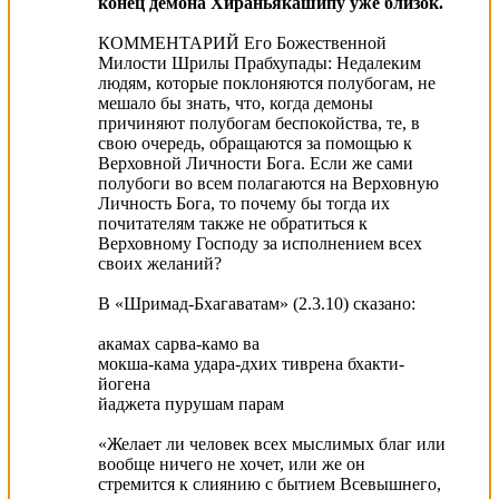
конец демона Хираньякашипу уже близок.
КОММЕНТАРИЙ Его Божественной
Милости Шрилы Прабхупады: Недалеким
людям, которые поклоняются полубогам, не
мешало бы знать, что, когда демоны
причиняют полубогам беспокойства, те, в
свою очередь, обращаются за помощью к
Верховной Личности Бога. Если же сами
полубоги во всем полагаются на Верховную
Личность Бога, то почему бы тогда их
почитателям также не обратиться к
Верховному Господу за исполнением всех
своих желаний?
В «Шримад-Бхагаватам» (2.3.10) сказано:
акамах сарва-камо ва
мокша-кама удара-дхих тиврена бхакти-
йогена
йаджета пурушам парам
«Желает ли человек всех мыслимых благ или
вообще ничего не хочет, или же он
стремится к слиянию с бытием Всевышнего,