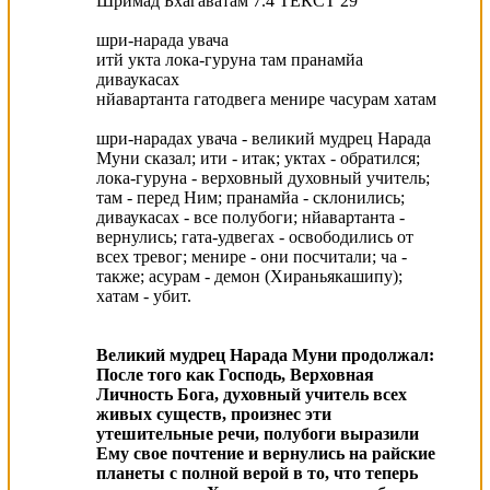
Шримад Бхагаватам 7.4 ТЕКСТ 29
шри-нарада увача
итй укта лока-гуруна там пранамйа
диваукасах
нйавартанта гатодвега менире часурам хатам
шри-нарадах увача - великий мудрец Нарада
Муни сказал; ити - итак; уктах - обратился;
лока-гуруна - верховный духовный учитель;
там - перед Ним; пранамйа - склонились;
диваукасах - все полубоги; нйавартанта -
вернулись; гата-удвегах - освободились от
всех тревог; менире - они посчитали; ча -
также; асурам - демон (Хираньякашипу);
хатам - убит.
Великий мудрец Нарада Муни продолжал:
После того как Господь, Верховная
Личность Бога, духовный учитель всех
живых существ, произнес эти
утешительные речи, полубоги выразили
Ему свое почтение и вернулись на райские
планеты с полной верой в то, что теперь