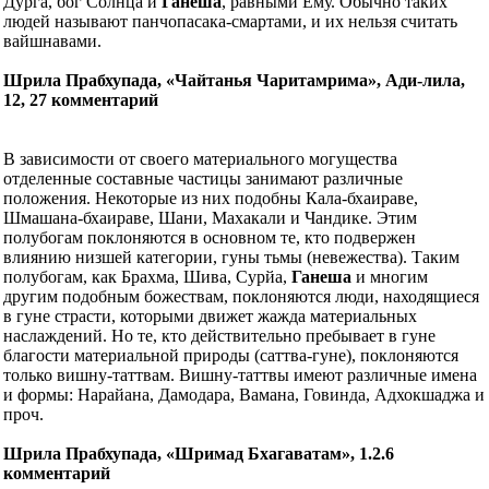
Дурга, бог Солнца и
Ганеша
, равными Ему. Обычно таких
людей называют панчопасака-смартами, и их нельзя считать
вайшнавами.
Шрила Прабхупада, «Чайтанья Чаритамрима», Ади-лила,
12, 27 комментарий
В зависимости от своего материального могущества
отделенные составные частицы занимают различные
положения. Некоторые из них подобны Кала-бхаираве,
Шмашана-бхаираве, Шани, Махакали и Чандике. Этим
полубогам поклоняются в основном те, кто подвержен
влиянию низшей категории, гуны тьмы (невежества). Таким
полубогам, как Брахма, Шива, Сурйа,
Ганеша
и многим
другим подобным божествам, поклоняются люди, находящиеся
в гуне страсти, которыми движет жажда материальных
наслаждений. Но те, кто действительно пребывает в гуне
благости материальной природы (саттва-гуне), поклоняются
только вишну-таттвам. Вишну-таттвы имеют различные имена
и формы: Нарайана, Дамодара, Вамана, Говинда, Адхокшаджа и
проч.
Шрила Прабхупада, «Шримад Бхагаватам», 1.2.6
комментарий