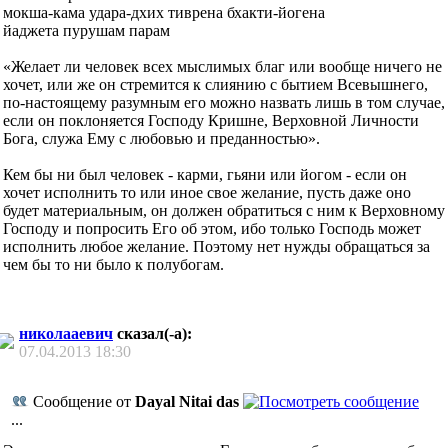
мокша-кама удара-дхих тиврена бхакти-йогена
йаджета пурушам парам
«Желает ли человек всех мыслимых благ или вообще ничего не
хочет, или же он стремится к слиянию с бытием Всевышнего,
по-настоящему разумным его можно назвать лишь в том случае,
если он поклоняется Господу Кришне, Верховной Личности
Бога, служа Ему с любовью и преданностью».
Кем бы ни был человек - карми, гьяни или йогом - если он
хочет исполнить то или иное свое желание, пусть даже оно
будет материальным, он должен обратиться с ним к Верховному
Господу и попросить Его об этом, ибо только Господь может
исполнить любое желание. Поэтому нет нужды обращаться за
чем бы то ни было к полубогам.
николааевич
сказал(-а):
07.04.2013
18:30
Сообщение от
Dayal Nitai das
...