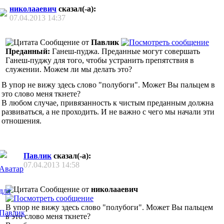
николааевич
сказал(-а):
07.04.2013
14:37
Сообщение от
Павлик
Преданный:
Ганеш-пуджа. Преданные могут совершать
Ганеш-пуджу для того, чтобы устранить препятствия в
служении. Можем ли мы делать это?
В упор не вижу здесь слово "полубоги". Может Вы пальцем в
это слово меня ткнете?
В любом случае, привязанность к чистым преданным должна
развиваться, а не проходить. И не важно с чего мы начали эти
отношения.
Павлик
сказал(-а):
07.04.2013
14:58
Сообщение от
николааевич
В упор не вижу здесь слово "полубоги". Может Вы пальцем
в это слово меня ткнете?