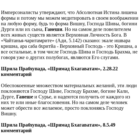
Имперсоналисты утверждают, что Абсолютная Истина лишена
формы и потому мы можем медитировать в своем воображении
на любую форму, будь то форма Вишну, Господа Шивы, богини
Дурги или их сына,
Ганеши
. Но на самом деле повелителем
всех живых существ является Верховная Личность Бога. В
«Чайтанья-чаритамрите» (Ади, 5.142) сказано: экале ишвара
кришна, ара саба бхритйа - Верховный Господь - это Кришна, а
все остальные, в том числе Господь Шива и Господь Брахма, не
говоря уже о других полубогах, являются Его слугами.
Шрила Прабхупада, «Шримад Бхагаватам», 2.28.22
комментарий
Обеспокоенные множеством материальных желаний, эти люди
поклоняются Господу Шиве, Господу Брахме, богине Кали,
Дурге,
Ганеше
и Сурье, и надеются получить от каждого из
них те или иные благословения. Но на самом деле человек
может обрести все желаемое, просто поклоняясь Господу
Вишну.
Шрила Прабхупада, «Шримад Бхагаватам», 8.5.49
комментарий