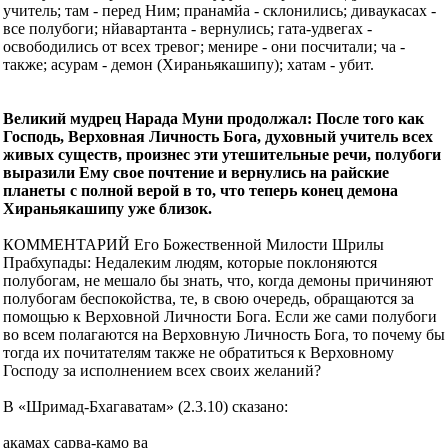
учитель; там - перед Ним; пранамйа - склонились; диваукасах -
все полубоги; нйавартанта - вернулись; гата-удвегах -
освободились от всех тревог; менире - они посчитали; ча -
также; асурам - демон (Хираньякашипу); хатам - убит.
Великий мудрец Нарада Муни продолжал: После того как
Господь, Верховная Личность Бога, духовный учитель всех
живых существ, произнес эти утешительные речи, полубоги
выразили Ему свое почтение и вернулись на райские
планеты с полной верой в то, что теперь конец демона
Хираньякашипу уже близок.
КОММЕНТАРИЙ Его Божественной Милости Шрилы
Прабхупады: Недалеким людям, которые поклоняются
полубогам, не мешало бы знать, что, когда демоны причиняют
полубогам беспокойства, те, в свою очередь, обращаются за
помощью к Верховной Личности Бога. Если же сами полубоги
во всем полагаются на Верховную Личность Бога, то почему бы
тогда их почитателям также не обратиться к Верховному
Господу за исполнением всех своих желаний?
В «Шримад-Бхагаватам» (2.3.10) сказано:
акамах сарва-камо ва