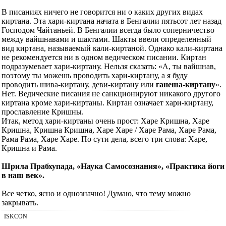
В писаниях ничего не говорится ни о каких других видах
киртана. Эта хари-киртана начата в Бенгалии пятьсот лет назад
Господом Чайтаньей. В Бенгалии всегда было соперничество
между вайшнавами и шактами. Шакты ввели определенный
вид киртана, называемый кали-киртаной. Однако кали-киртана
не рекомендуется ни в одном ведическом писании. Киртан
подразумевает хари-киртану. Нельзя сказать: «А, ты вайшнав,
поэтому ты можешь проводить хари-киртану, а я буду
проводить шива-киртану, деви-киртану или
ганеша-киртану
».
Нет. Ведические писания не санкционируют никакого другого
киртана кроме хари-киртаны. Киртан означает хари-киртану,
прославление Кришны.
Итак, метод хари-киртаны очень прост: Харе Кришна, Харе
Кришна, Кришна Кришна, Харе Харе / Харе Рама, Харе Рама,
Рама Рама, Харе Харе. По сути дела, всего три слова: Харе,
Кришна и Рама.
Шрила Прабхупада, «Наука Самосознания», «Практика йоги
в наш век».
Все четко, ясно и однозначно! Думаю, что тему можно
закрывать.
ISKCON