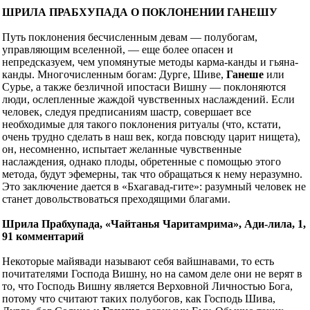
ШРИЛА ПРАБХУПАДА О ПОКЛОНЕНИИ ГАНЕШУ
Путь поклонения бесчисленным девам — полубогам,
управляющим вселенной, — еще более опасен и
непредсказуем, чем упомянутые методы карма-канды и гьяна-
канды. Многочисленным богам: Дурге, Шиве,
Ганеше
или
Сурье, а также безличной ипостаси Вишну — поклоняются
люди, ослепленные жаждой чувственных наслаждений. Если
человек, следуя предписаниям шастр, совершает все
необходимые для такого поклонения ритуалы (что, кстати,
очень трудно сделать в наш век, когда повсюду царит нищета),
он, несомненно, испытает желанные чувственные
наслаждения, однако плоды, обретенные с помощью этого
метода, будут эфемерны, так что обращаться к нему неразумно.
Это заключение дается в «Бхагавад-гите»: разумный человек не
станет довольствоваться преходящими благами.
Шрила Прабхупада, «Чайтанья Чаритамрима», Ади-лила, 1,
91 комментарий
Некоторые майявади называют себя вайшнавами, то есть
почитателями Господа Вишну, но на самом деле они не верят в
то, что Господь Вишну является Верховной Личностью Бога,
потому что считают таких полубогов, как Господь Шива,