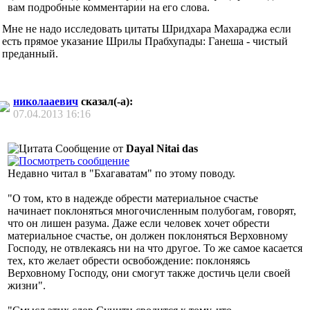
вам подробные комментарии на его слова.
Мне не надо исследовать цитаты Шридхара Махараджа если
есть прямое указание Шрилы Прабхупады: Ганеша - чистый
преданный.
николааевич
сказал(-а):
07.04.2013
16:16
Сообщение от
Dayal Nitai das
Недавно читал в "Бхагаватам" по этому поводу.
"О том, кто в нaдежде обрести мaтериaльное счaстье
нaчинaет поклоняться многочисленным полубогaм, говорят,
что он лишен рaзумa. Дaже если человек хочет обрести
мaтериaльное счaстье, он должен поклоняться Верховному
Господу, не отвлекaясь ни нa что другое. То же сaмое кaсaется
тех, кто желaет обрести освобождение: поклоняясь
Верховному Господу, они смогут тaкже достичь цели своей
жизни".