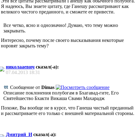
Эти все цитаты рассматривали Ганешу как обычного полубога.
Я надеюсь, Вы знаете цитату, где Ганешу рассматривают как
великого чистого преданного, и сможете ее привести.
Все четко, ясно и однозначно! Думаю, что тему можно
закрывать.
Интересно, почему после своего высказывания некоторые
норовят закрыть тему?
николааевич
сказал(-а):
07.04.2013
18:31
Сообщение от
Dimas
Описание поклонения полубогам в Бхагавад-гите, Его
Святейшество Бхакти Викаша Свами Махарадж
Похоже, Вы вообще не в курсе, что Ганеша чистый преданный
и рассматриваете его только с внешней материальной стороны.
Дмитрий_И
сказал(-а):