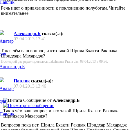
Речь идет о привязанности к поклонению полубогам. Читайте
внимательнее.
Александр.Б
сказал(-а):
07.04.2013
13:41
Так в чём ваш вопрос, и кто такой Шрила Бхакти Ракшака
Шридхара Махарадж?
Последний раз редактировалось Lakshmana Prana das; 08.04.2013 в
09:36
.
Павлик
сказал(-а):
07.04.2013
13:46
Сообщение от
Александр.Б
Так в чём ваш вопрос, и кто такой Шрила Бхакти Ракшака
Шридхара Махарадж?
Вопросов пока нет. Шрила Бхакти Ракшак Шридхар Махарадж