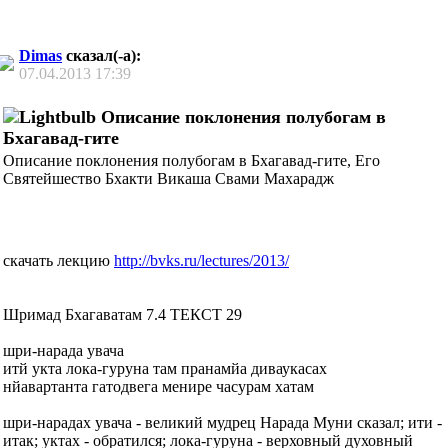
Dimas
сказал(-а):
07.04.2013
17:39
Описание поклонения полубогам в
Бхагавад-гите
Описание поклонения полубогам в Бхагавад-гите, Его
Святейшество Бхакти Викаша Свами Махарадж
скачать лекцию
http://bvks.ru/lectures/2013/
Шримад Бхагаватам 7.4 ТЕКСТ 29
шри-нарада увача
итй укта лока-гуруна там пранамйа диваукасах
нйавартанта гатодвега менире часурам хатам
шри-нарадах увача - великий мудрец Нарада Муни сказал; ити -
итак; уктах - обратился; лока-гуруна - верховный духовный