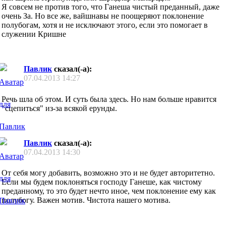
Я совсем не против того, что Ганеша чистый преданный, даже
очень За. Но все же, вайшнавы не поощеряют поклонение
полубогам, хотя и не исключают этого, если это помогает в
служении Кришне
Павлик
сказал(-а):
07.04.2013
14:27
Речь шла об этом. И суть была здесь. Но нам больше нравится
"сцепиться" из-за всякой ерунды.
Павлик
сказал(-а):
07.04.2013
14:30
От себя могу добавить, возможно это и не будет авторитетно.
Если мы будем поклоняться господу Ганеше, как чистому
преданному, то это будет нечто иное, чем поклонение ему как
полубогу. Важен мотив. Чистота нашего мотива.