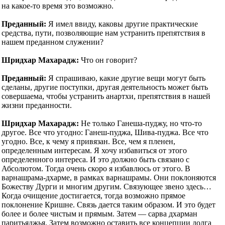
на какое-то время это возможно.
Преданный:
Я имел ввиду, каковы другие практические
средства, пути, позволяющие нам устранить препятствия в
нашем преданном служении?
Шридхар Махарадж:
Что он говорит?
Преданный:
Я спрашиваю, какие другие вещи могут быть
сделаны, другие поступки, другая деятельность может быть
совершаема, чтобы устранить анартхи, препятствия в нашей
жизни преданности.
Шридхар Махарадж:
Не только Ганеша-пуджу, но что-то
другое. Все что угодно: Ганеш-пуджа, Шива-пуджа. Все что
угодно. Все, к чему я привязан. Все, чем я пленен,
определенным интересам. Я хочу избавиться от этого
определенного интереса. И это должно быть связано с
Абсолютом. Тогда очень скоро я избавлюсь от этого. В
варнашрама-дхарме, в рамках варнашрамы. Они поклоняются
Божеству Дурги и многим другим. Связующее звено здесь…
Когда очищение достигается, тогда возможно прямое
поклонение Кришне. Связь дается таким образом. И это будет
более и более чистым и прямым. Затем — сарва дхарман
паритьяджья. Затем возможно оставить все концепции долга