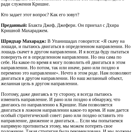
ради служения Кришне.
Кто задает этот вопрос? Как его зовут?
Преданный:
Бхакта Джеф, Джефери. Он приехал с Дхира
Кришной Махараджем.
Шридхар Махарадж:
В Упанишадах говорится: «Я скачу на
лошади, и пытаюсь двигаться в определенном направлении. Но
лошадь скачет в другом направлении. И я всегда буду пытаться
повернуть ее в определенном направлении. Но она сама по
себе. На какое-то время я могу позволить ей двигаться в этом
направлении. Но потом, так или иначе, рано или поздно я
переменю это направление». Нечто в этом роде. Нам позволяют
двигаться в другом направлении. Но наш желанный объект,
желанная цель в другом направлении.
Поэтому, даже двигаясь в ту сторону, я всегда пытаюсь
изменить направление. И рано или поздно я обнаружу, что
двигаюсь по направлению к Кришне. Нам позволяется
двигаться в ложном направлении какое-то время. И нам дается
особый стратегический совет: рано или поздно оставить это
направление, движение и двигаться… Если мы попытаемся
напрямую противиться этому, мы можем потерять свое
положение. Такая стратегия была рекомендована. И мы должны