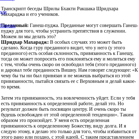
Транскрипт беседы Шрилы Бхакти Ракшака Шридхара
Махараджа и его учеников.
Преданный:
Ганеш-пуджа. Преданные могут совершать Ганеш-
пуджу для того, чтобы устранить препятствия в служении.
Можем ли мы делать это?
Шридхар Махарадж:
В особых случаях это может быть
сделано. Когда гуру преданного видит, что у него (у этого
преданного) есть особая склонность, привязанность к Ганешу,
тогда он может попросить его поклоняться ему и молиться ему
с тем, чтобы очень скоро он освободил тебя (этого преданного)
и даровал тебе преданность Вишну. Нам говорят следующее: «К
чему бы ты ни был привязан и не можешь выбраться из этой
привязанности, пытайся связать ее с Верховным и делай какое-
то время.
Затем эта привязанность, эта вовлеченность уйдет. Если у тебя
есть привязанность к определенной работе, делай это. Но
результат должен быть посвящен центру. И очень скоро ты
будешь освобожден от этой определенной тенденции». Таким
образом это произойдет. У меня есть определенная
привязанность к определенному Божеству, виду долга. И я
следую этому, я делаю это только для того, чтобы избавиться от
этого рано или поздно, с этой идеей. С таким представлением