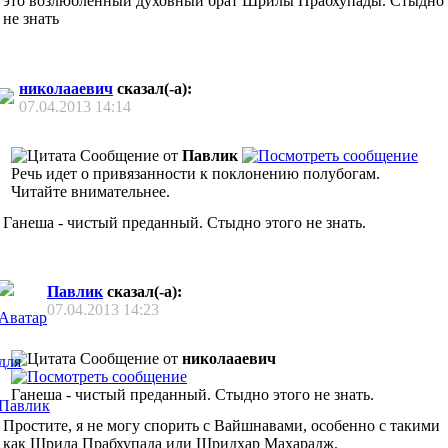
это возлюбленный духовный брат Шрилы Прабхупады. Стыдно
не знать
николааевич
сказал(-а):
07.04.2013
14:14
Сообщение от
Павлик
Речь идет о привязанности к поклонению полубогам.
Читайте внимательнее.
Ганеша - чистый преданный. Стыдно этого не знать.
Павлик
сказал(-а):
07.04.2013
14:23
Сообщение от
николааевич
Ганеша - чистый преданный. Стыдно этого не знать.
Простите, я не могу спорить с Вайшнавами, особенно с такими
как Шрила Прабхупада или Шридхар Махарадж.