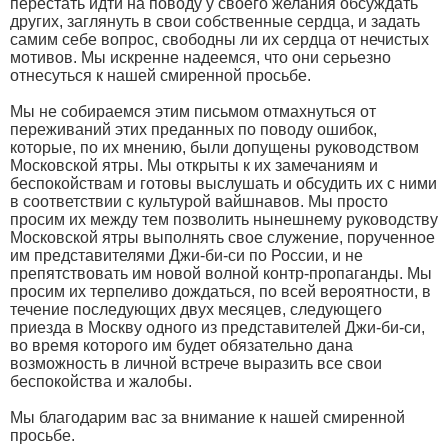
перестать идти на поводу у своего желания обсуждать
других, заглянуть в свои собственные сердца, и задать
самим себе вопрос, свободны ли их сердца от нечистых
мотивов. Мы искренне надеемся, что они серьезно
отнесуться к нашей смиренной просьбе.
Мы не собираемся этим письмом отмахнуться от
переживаний этих преданных по поводу ошибок,
которые, по их мнению, были допущены руководством
Московской ятры. Мы открыты к их замечаниям и
беспокойствам и готовы выслушать и обсудить их с ними
в соответствии с культурой вайшнавов. Мы просто
просим их между тем позволить нынешнему руководству
Московской ятры выполнять свое служение, порученное
им представителями Джи-би-си по России, и не
препятствовать им новой волной контр-пропаганды. Мы
просим их терпеливо дождаться, по всей вероятности, в
течение последующих двух месяцев, следующего
приезда в Москву одного из представителей Джи-би-си,
во время которого им будет обязательно дана
возможность в личной встрече выразить все свои
беспокойства и жалобы.
Мы благодарим вас за внимание к нашей смиренной
просьбе.