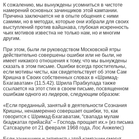
К сожалению, мы вынуждены усомниться в чистоте
намерений основных зачинщиков этой кампании.
Причина заключается не в опыте общения с ними
самими, но в методах, которые они избрали для своих
выступлений против вайшнава, глубокая искренность
чьих мотивов известна не только нам, но и многим
другим.
При этом, были ли руководством Московской ятры
действительно совершены ошибки или не были, не
имеет никакого отношения к тому, что мы вынуждены
сказать в этом письме. Ошибки всегда простительны,
если мотивы чисты, как свидетельствует об этом Сам
Кришна в Своих собственных словах в «Шримад-
Бхагаватам» (11.5.42). Шрила Прабхупада также
ссылается на этот стих в своем письме, посвященном
ошибкам одного из лидеров, следующим образом:
«Если преданный, занятый в деятельности Сознания
Кришны, ненамеренно совершает ошибки, то, как
говорится с Шримад-Бхагаватам, “свапада мулам
бхаджатах прийасйа” – Господь прощает их.» (из письма
Сатсварупе от 21 февраля 1968 года, Лос Анжелес)
Если зачинщики и активисты этой кампании смогут