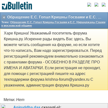
Обращение Е.С. Гопал Кришны Госвами и Е.С. Ниранджаны Свами к московской общине
Тема:
Обращение Е.С. Гопал Кришны Госвами и Е.С. Ниранджаны Свами
к московской общине
Харе Кришна! Уважаемый посетитель форума
Кришна.ру. Искренне рады видеть Вас здесь. Вы
можете читать сообщения на форуме, но если хотите
что-то написать, Вам надо зарегистрироваться. Перед
регистрацией рекомендуем внимательно ознакомиться
с правилами форума - ОСОБЕННО В РАЗДЕЛЕ ПРО
ИМЕНА И АВАТАРКИ. Если регистрация не проходит,
для помощи с регистрацией пишите на адрес
техподдержки форума krishna-forum@yandex.ru С
уважением, администрация форума Кришна.ру
Метки:
Нет
Aniruddha das
сказал(-а):