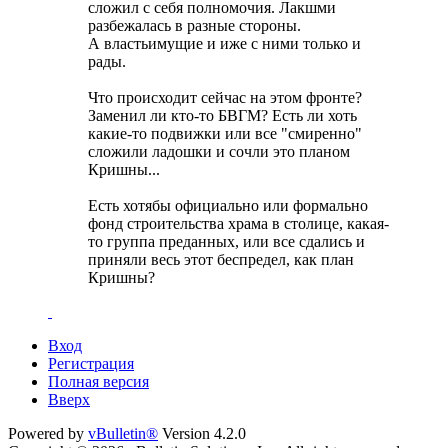
сложил с себя полномочия. Лакшми
разбежалась в разные стороны.
А властьимущие и иже с ними только и
рады.
Что происходит сейчас на этом фронте?
Заменил ли кто-то БВГМ? Есть ли хоть
какие-то подвижки или все "смиренно"
сложили ладошки и сочли это планом
Кришны...
Есть хотябы официально или формально
фонд строительства храма в столице, какая-
то группа преданных, или все сдались и
приняли весь этот беспредел, как план
Кришны?
Вход
Регистрация
Полная версия
Вверх
Powered by
vBulletin®
Version 4.2.0