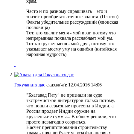
храм.
Часто и по-разному спрашивать – это и
значит приобретать точные знания. (Платон)
Факты убедительнее рассуждений (японская
пословица)
Тот, кто хвалит меня - мой враг, потому что
непрерывная похвала расслабляет мой ум.
Тот кто ругает меня - мой друг, потому что
указывает моему уму на ошибки (китайская
народная мудрость)
Гокуланатх дас
сказал(-а):
12.04.2016
14:06
"Бхагавад Гиту" не признали на суде
экстремисткой литературой только потому,
что пошли серьезные протесты в Индии, а
Россия продает Индии оружие на
кругленькие суммы... В общем решили, что
просто невыгодно ссориться.
Насчет препятствования строительству
храма - вряд ли будет угроза финансовых