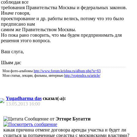
соблюдая все
требования Правительства Москвы и федеральных законов.
Иначе говоря,
проектирование и др. работы велись, потому что это было
предписано нам
самим же Правительством Москвы.
Но пока рано говорить, что мы будем предпринимать для
решения этого вопроса.
Ваш слуга,
Шьям дас
Мои фото-альбомы
http://www.forum.krishna.ru/album.php?u=63
Мои статьи, лекции, фильмы, интервью
http://vrajendra.ru/article/
Yugadharma das
сказал(-а):
13.05.2013
16:00
Сообщение от
Этторе Бугатти
какая причина отмене договора аренды участка и будет ли
судиться за потраченные средства с московскими властями?