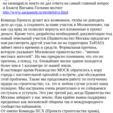
на saranagati.ru никто не дал ответа на самый главный вопрос
и Бхакти Вигьяна Госвами молчит
http://www.saranagati.ru/stroitelstvo.html
Команда Проекта делает все возможное, чтобы не доводить
дело до суда, а сохранить за нами участок в Молжениново, так
как суд вряд ли позволит вернуть все вложенные в проект
деньги. Кроме того, разработка необходимой документации под
новый земельный участок (Правительство Москвы предлагает
нам рассмотреть другой участок на на территории ТиНАО)
займет много времени и средств. Формальная причина,
которую указывает Московское правительство - "мнение
местных жителей". Но мы прекрасно понимаем, что это не
причина, а повод, т.к. ближайшее жилое здание находится
более чем в 1 километре от нашей земли.
В настоящее время Руководство МОСК обратилось к мэру
города с настоятельной просьбой о встрече, для обсуждения
этой проблемы. Также мы продолжаем работу по получению
ордера на строительство, т.к. это в любом случае усилит нашу
позицию. Мы настроены очень решительно и не собираемся
отступать и уступать. Это уже третий раз, когда Правительство
Москвы забирает у нас землю. Нам крайне важна поддержка
преданных как московской общины так и международного
сообщества вайшнавов.
От имени Команды ПСХ (Проекта строительства храма),