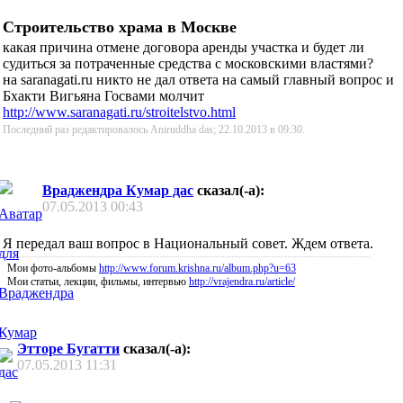
Строительство храма в Москве
какая причина отмене договора аренды участка и будет ли
судиться за потраченные средства с московскими властями?
на saranagati.ru никто не дал ответа на самый главный вопрос и
Бхакти Вигьяна Госвами молчит
http://www.saranagati.ru/stroitelstvo.html
Последний раз редактировалось Aniruddha das; 22.10.2013 в
09:30
.
Враджендра Кумар дас
сказал(-а):
07.05.2013
00:43
Я передал ваш вопрос в Национальный совет. Ждем ответа.
Мои фото-альбомы
http://www.forum.krishna.ru/album.php?u=63
Мои статьи, лекции, фильмы, интервью
http://vrajendra.ru/article/
Этторе Бугатти
сказал(-а):
07.05.2013
11:31