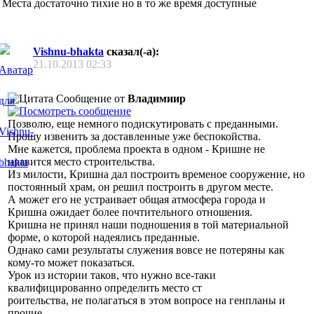
Места достаточно тихие но в то же время доступные
Vishnu-bhakta
сказал(-а):
21.10.2013
02:33
Сообщение от
Владимиир
Позволю, еще немного подискутировать с преданными.
Прошу извенить за доставленные уже беспокойства.
Мне кажется, проблема проекта в одном - Кришне не
нравится место строительства.
Из милости, Кришна дал построить временое сооружение, но
постоянный храм, он решил построить в другом месте.
А может его не устраивает общая атмосфера города и
Кришна ожидает более почтительного отношения.
Кришна не принял наши подношения в той материальной
форме, о которой надеялись преданные.
Однако сами результаты служения вовсе не потеряны как
кому-то может показаться.
Урок из истории таков, что нужно все-таки
квалифицированно определить место ст
роительства, не полагаться в этом вопросе на генпланы и
прочие