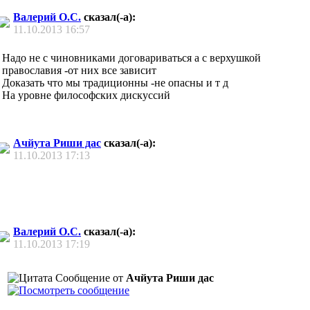
Валерий О.С.
сказал(-а):
11.10.2013
16:57
Надо не с чиновниками договариваться а с верхушкой
православия -от них все зависит
Доказать что мы традиционны -не опасны и т д
На уровне философских дискуссий
Ачйута Риши дас
сказал(-а):
11.10.2013
17:13
Валерий О.С.
сказал(-а):
11.10.2013
17:19
Сообщение от
Ачйута Риши дас