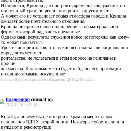
место строительства.
Из милости, Кришна дал построить временое сооружение, но
постоянный храм, он решил построить в другом месте.
А может его не устраивает общая атмосфера города и Кришна
ожидает более почтительного отношения.
Кришна не принял наши подношения в той материальной
форме, о которой надеялись преданные.
Однако сами результаты служения вовсе не потеряны как кому-
то может показаться.
Урок из истории таков, что нужно все-таки квалифицированно
определить место ст
роительства, не полагаться в этом вопросе на генпланы и
прочие
документы. Как только место будет найдено, его протекции
позавидуют самые искушенные
Последний раз редактировалось Владимиир; 20.10.2013 в
22:39
.
Владимиир
сказал(-а):
20.10.2013
22:45
Кстати, а почему бы не построить храм на местестарых
павилиенов ВДНХ второй линии. Некоторые обветшали или
нуждают в реконструкци