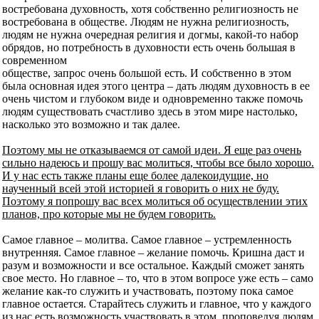
востребована духовность, хотя собственно религиозность не
востребована в обществе. Людям не нужна религиозность,
людям не нужна очередная религия и догмы, какой-то набор
обрядов, но потребность в духовности есть очень большая в
современном
обществе, запрос очень большой есть. И собственно в этом
была основная идея этого центра – дать людям духовность в ее
очень чистом и глубоком виде и одновременно также помочь
людям существовать счастливо здесь в этом мире настолько,
насколько это возможно и так далее.
Поэтому мы не отказываемся от самой идеи. Я еще раз очень
сильно надеюсь и прошу вас молиться, чтобы все было хорошо.
И у нас есть также планы еще более далекоидущие, но
наученный всей этой историей я говорить о них не буду.
Поэтому я попрошу вас всех молиться об осуществлении этих
планов, про которые мы не будем говорить.
Самое главное – молитва. Самое главное – устремленность
внутренняя. Самое главное – желание помочь. Кришна даст и
разум и возможности и все остальное. Каждый сможет занять
свое место. Но главное – то, что в этом вопросе уже есть – само
желание как-то служить и участвовать, поэтому пока самое
главное остается. Старайтесь служить и главное, что у каждого
из нас есть возможность участвовать в этом, проповедуя людям