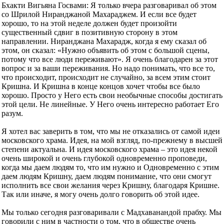
Бхакти Вигьяна Госвами: Я только вчера разговаривал об этом
со Шрилой Ниранджаной Махараджем. И если все будет
хорошо, то на этой неделе должен будет произойти
существенный сдвиг в позитивную сторону в этом
направлении. Ниранджана Махарадж, когда я ему сказал об
этом, он сказал: «Нужно объявить об этом с большой сцены,
потому что все люди переживают». Я очень благодарен за этот
вопрос и за ваши переживания. Но надо понимать, что все то,
что происходит, происходит не случайно, за всем этим стоит
Кришна. И Кришна в конце концов хочет чтобы все было
хорошо. Просто у Него есть свои необычные способы достигать
этой цели. Не линейные. У Него очень интересно работает Его
разум.
Я хотел вас заверить в том, что мы не отказались от самой идеи
московского храма. Идея, на мой взгляд, по-прежнему в высшей
степени актуальна. И идея московского храма – это идея некой
очень широкой и очень глубокой одновременно проповеди,
когда мы даем людям то, что им нужно и Одновременно с этим
даем людям Кришну, даем людям понимание, что они смогут
исполнить все свои желания через Кришну, благодаря Кришне.
Так или иначе, я могу очень долго говорить об этой идее.
Мы только сегодня разговаривали с Мадхаванандой прабху. Мы
говорили с ним в частности о том, что в обществе очень