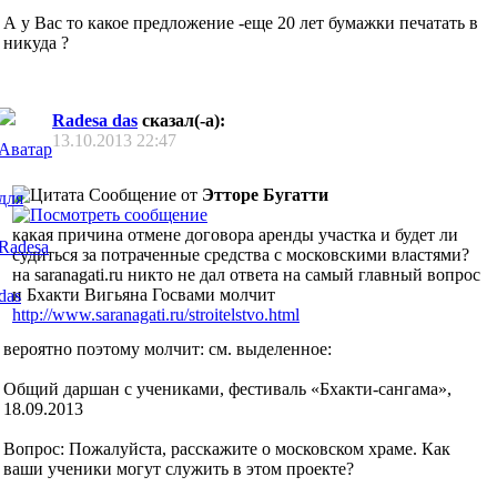
А у Вас то какое предложение -еще 20 лет бумажки печатать в
никуда ?
Radesa das
сказал(-а):
13.10.2013
22:47
Сообщение от
Этторе Бугатти
какая причина отмене договора аренды участка и будет ли
судиться за потраченные средства с московскими властями?
на saranagati.ru никто не дал ответа на самый главный вопрос
и Бхакти Вигьяна Госвами молчит
http://www.saranagati.ru/stroitelstvo.html
вероятно поэтому молчит: см. выделенное:
Общий даршан с учениками, фестиваль «Бхакти-сангама»,
18.09.2013
Вопрос: Пожалуйста, расскажите о московском храме. Как
ваши ученики могут служить в этом проекте?