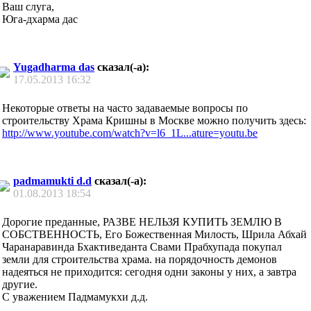
Ваш слуга,
Юга-дхарма дас
Yugadharma das
сказал(-а):
17.05.2013
16:32
Некоторые ответы на часто задаваемые вопросы по
строительству Храма Кришны в Москве можно получить здесь:
http://www.youtube.com/watch?v=l6_1L...ature=youtu.be
padmamukti d.d
сказал(-а):
01.08.2013
18:54
Дорогие преданные, РАЗВЕ НЕЛЬЗЯ КУПИТЬ ЗЕМЛЮ В
СОБСТВЕННОСТЬ, Его Божественная Милость, Шрила Абхай
Чаранаравинда Бхактиведанта Свами Прабхупада покупал
земли для строительства храма. на порядочность демонов
надеяться не приходится: сегодня одни законы у них, а завтра
другие.
С уважением Падмамукхи д.д.