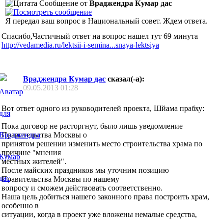
Сообщение от
Враджендра Кумар дас
Я передал ваш вопрос в Национальный совет. Ждем ответа.
Спасибо,Частичный ответ на вопрос нашел тут 69 минута
http://vedamedia.ru/lektsii-i-semina...snaya-lektsiya
Враджендра Кумар дас
сказал(-а):
09.05.2013
01:28
Вот ответ одного из руководителей проекта, Шйама прабху:
Пока договор не расторгнут, было лишь уведомление
Правительства Москвы о
принятом решении изменить место строительства храма по
причине "мнения
местных жителей".
После майских праздников мы уточним позицию
Правительства Москвы по нашему
вопросу и сможем действовать соответственно.
Наша цель добиться нашего законного права построить храм,
особенно в
ситуации, когда в проект уже вложены немалые средства,