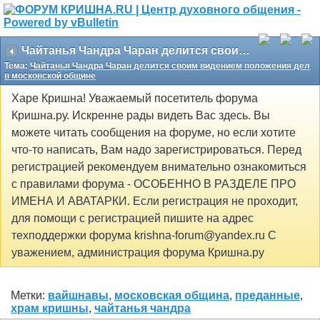
Чайтанья Чандра Чаран делится своим видением положения дел в московской общине
Тема:
Чайтанья Чандра Чаран делится своим видением положения дел
в московской общине
Харе Кришна! Уважаемый посетитель форума
Кришна.ру. Искренне рады видеть Вас здесь. Вы
можете читать сообщения на форуме, но если хотите
что-то написать, Вам надо зарегистрироваться. Перед
регистрацией рекомендуем внимательно ознакомиться
с правилами форума - ОСОБЕННО В РАЗДЕЛЕ ПРО
ИМЕНА И АВАТАРКИ. Если регистрация не проходит,
для помощи с регистрацией пишите на адрес
техподдержки форума krishna-forum@yandex.ru С
уважением, администрация форума Кришна.ру
Метки:
вайшнавы
,
московская община
,
преданные
,
храм кришны
,
чайтанья чандра