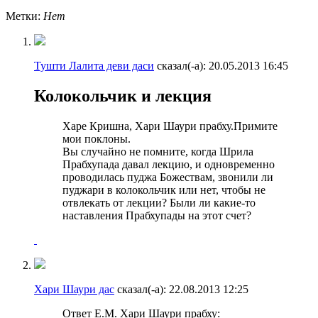
Метки:
Нет
Тушти Лалита деви даси
сказал(-а):
20.05.2013
16:45
Колокольчик и лекция
Харе Кришна, Хари Шаури прабху.Примите
мои поклоны.
Вы случайно не помните, когда Шрила
Прабхупада давал лекцию, и одновременно
проводилась пуджа Божествам, звонили ли
пуджари в колокольчик или нет, чтобы не
отвлекать от лекции? Были ли какие-то
наставления Прабхупады на этот счет?
Хари Шаури дас
сказал(-а):
22.08.2013
12:25
Ответ Е.М. Хари Шаури прабху: