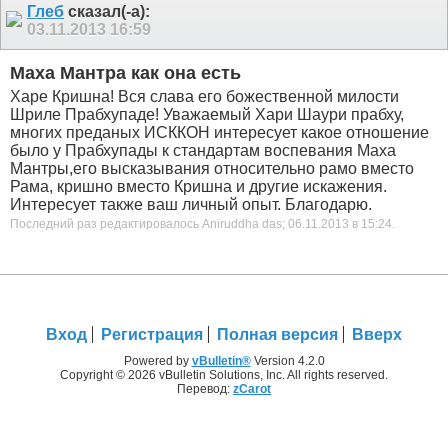
Глеб
сказал(-а):
03.11.2013
16:59
Маха Мантра как она есть
Харе Кришна! Вся слава его божественной милости
Шриле Прабхупаде! Уважаемый Хари Шаури прабху,
многих преданых ИСККОН интересует какое отношение
было у Прабхупады к стандартам воспевания Маха
Мантры,его высказывания относительно рамо вместо
Рама, кришно вместо Кришна и другие искажения.
Интересует также ваш личный опыт. Благодарю.
Последний раз редактировалось Aniruddha das; 06.11.2013 в
15:24
.
Вход
Регистрация
Полная версия
Вверх
Powered by
vBulletin®
Version 4.2.0
Copyright © 2026 vBulletin Solutions, Inc. All rights reserved.
Перевод:
zCarot