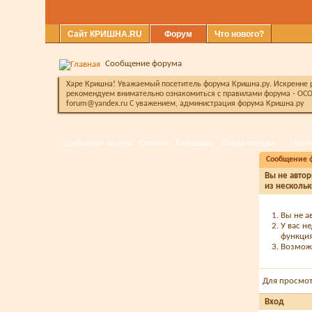
Сайт КРИШНА.RU
Форум
Что нового?
Сообщение форума
Харе Кришна! Уважаемый посетитель форума Кришна.ру. Искренне ра
рекомендуем внимательно ознакомиться с правилами форума - ОСО
forum@yandex.ru С уважением, администрация форума Кришна.ру
Сообщения за день
Справка
Календарь
Опции форума
Навиг
Сообщение 
Вы не автор
из нескольк
Вы не а
У вас н
функция
Возможн
Для просмо
Вход