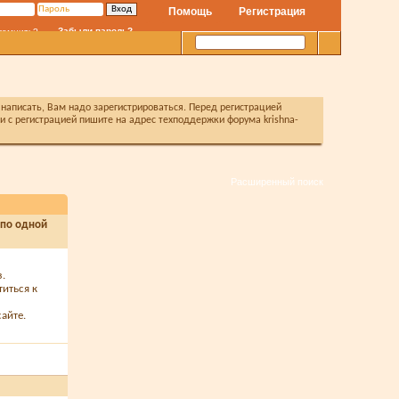
Помощь
Регистрация
Забыли пароль?
помнить?
написать, Вам надо зарегистрироваться. Перед регистрацией
с регистрацией пишите на адрес техподдержки форума krishna-
Расширенный поиск
 по одной
з.
титься к
айте.