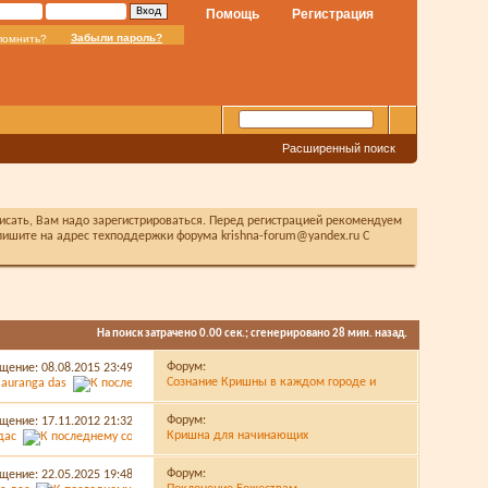
Помощь
Регистрация
Забыли пароль?
помнить?
Расширенный поиск
писать, Вам надо зарегистрироваться. Перед регистрацией рекомендуем
ишите на адрес техподдержки форума krishna-forum@yandex.ru С
На поиск затрачено
0.00
сек.; сгенерировано 28 мин. назад.
Форум:
щение: 08.08.2015
23:49
Сознание Кришны в каждом городе и
auranga das
деревне
Форум:
щение: 17.11.2012
21:32
Кришна для начинающих
дас
Форум:
щение: 22.05.2025
19:48