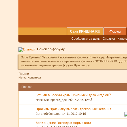
Сайт КРИШНА.RU
Форум
Сообщения за день
Справка
Кален
Поиск по форуму
Харе Кришна! Уважаемый посетитель форума Кришна.ру. Искренне рады 
внимательно ознакомиться с правилами форума - ОСОБЕННО В РАЗДЕЛЕ 
уважением, администрация форума Кришна.ру
Поиск:
Метка:
нрисимха
Поиск
:
Есть ли в России храм Нрисимхи-дэва и где он?
Нрисимха прасад дас
, 26.07.2015 12:38
Просить Нрисимху вырвать греховные желания
Виталий Соколов
, 14.11.2012 10:16
Воплощение Господа в форме кота