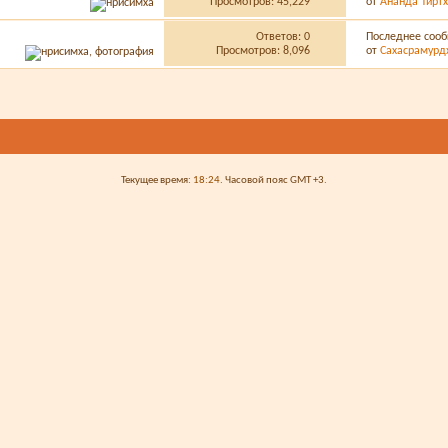
Просмотров: 45,229
от
Ананда Тиртх
Ответов:
0
Последнее сооб
Просмотров: 8,096
от
Сахасрамурд
Текущее время:
18:24
. Часовой пояс GMT +3.