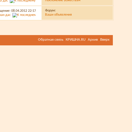
Поклонение Божествам
а дас
Форум:
щение: 08.04.2012
22:17
Ваши объявления
хан дас
Обратная связь
КРИШНА.RU
Архив
Вверх