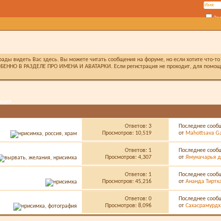
За
ды видеть Вас здесь. Вы можете читать сообщения на форуме, но если хотите что-то 
БЕННО В РАЗДЕЛЕ ПРО ИМЕНА И АВАТАРКИ. Если регистрация не проходит, для помощи 
ация
Ответов:
3
Последнее сооб
Просмотров: 10,519
от
Mahottsava G
Ответов:
1
Последнее сооб
Просмотров: 4,307
от
Ямуначарья д
Ответов:
1
Последнее сооб
Просмотров: 45,216
от
Ананда Тиртх
Ответов:
0
Последнее сооб
Просмотров: 8,096
от
Сахасрамурдх