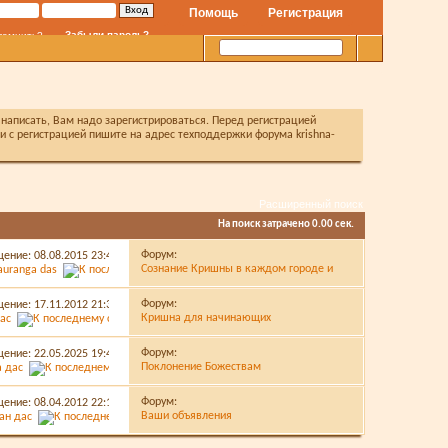
Помощь
Регистрация
Забыли пароль?
помнить?
написать, Вам надо зарегистрироваться. Перед регистрацией
с регистрацией пишите на адрес техподдержки форума krishna-
Расширенный поиск
На поиск затрачено
0.00
сек.
Форум:
щение: 08.08.2015
23:49
Сознание Кришны в каждом городе и
auranga das
деревне
Форум:
щение: 17.11.2012
21:32
Кришна для начинающих
ас
Форум:
щение: 22.05.2025
19:48
Поклонение Божествам
а дас
Форум:
щение: 08.04.2012
22:17
Ваши объявления
ан дас