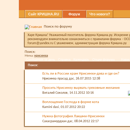
Сайт КРИШНА.RU
Форум
Что нового?
Поиск по форуму
Харе Кришна! Уважаемый посетитель форума Кришна.ру. Искренне ра
рекомендуем внимательно ознакомиться с правилами форума - ОСО
forum@yandex.ru С уважением, администрация форума Кришна.ру
Поиск:
Метка:
нрисимха
Сообщения за день
Справка
Календарь
Опции форума
Навиг
Поиск
:
Есть ли в России храм Нрисимхи-дэва и где он?
Нрисимха прасад дас
, 26.07.2015 12:38
Просить Нрисимху вырвать греховные желания
Виталий Соколов
, 14.11.2012 10:16
Воплощение Господа в форме кота
Kamini dasi
, 01.07.2012 20:22
Нужна фотография Лакшми-Нрисимхи
Сахасрамурдхан дас
, 08.04.2012 22:17