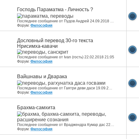
Господь Параматма - Личность ?
Последнее сообщение от Пудов Андрей 24.09.2018
15:02
Форум:
Философия
Дословный перевод 30-го текста
Нрисимха-кавачи
Последнее сообщение от Ivan (гость) 22.02.2018
21:05
Форум:
Философия
Вайшнавы и Дварака
Последнее сообщение от Гаятри деви даси 19.09.2019
15:57
Форум:
Философия
Брахма-самхита
Последнее сообщение от Враджендра Кумар дас 22.04.2011
00:44
Форум:
Философия