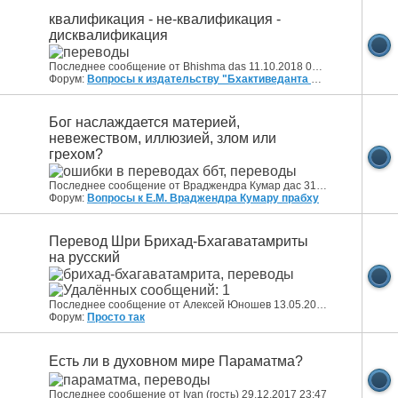
квалификация - не-квалификация -
дисквалификация
Последнее сообщение от Bhishma das 11.10.2018
01:27
Форум:
Вопросы к издательству "Бхактиведанта Бук Траст"
Бог наслаждается материей,
невежеством, иллюзией, злом или
грехом?
Последнее сообщение от Враджендра Кумар дас 31.07.2016
15:38
Форум:
Вопросы к Е.М. Враджендра Кумару прабху
Перевод Шри Брихад-Бхагаватамриты
на русский
Последнее сообщение от Алексей Юношев 13.05.2011
22:49
Форум:
Просто так
Есть ли в духовном мире Параматма?
Последнее сообщение от Ivan (гость) 29.12.2017
23:47