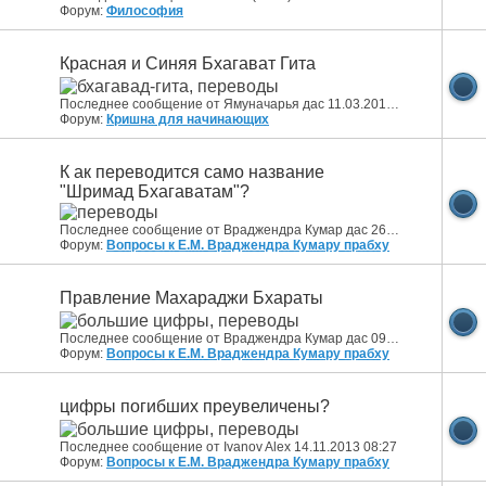
Форум:
Философия
Красная и Синяя Бхагават Гита
Последнее сообщение от Ямуначарья дас 11.03.2014
11:20
Форум:
Кришна для начинающих
К ак переводится само название
"Шримад Бхагаватам"?
Последнее сообщение от Враджендра Кумар дас 26.09.2013
14:51
Форум:
Вопросы к Е.М. Враджендра Кумару прабху
Правление Махараджи Бхараты
Последнее сообщение от Враджендра Кумар дас 09.10.2013
05:32
Форум:
Вопросы к Е.М. Враджендра Кумару прабху
цифры погибших преувеличены?
Последнее сообщение от Ivanov Alex 14.11.2013
08:27
Форум:
Вопросы к Е.М. Враджендра Кумару прабху