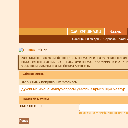
Сайт КРИШНА.RU
Форум
Сообщения за день
Справка
Кален
Метки
Харе Кришна! Уважаемый посетитель форума Кришна.ру. Искренне рады 
внимательно ознакомиться с правилами форума - ОСОБЕННО В РАЗДЕЛЕ 
уважением, администрация форума Кришна.ру
Облако меток
Это 5 самых популярных меток тем
духовные имена
маяпур
опросы
участок в крыму
шри маяпур
Поиск по меткам
Поиск по метке
Введите метку, чтобы произвести п