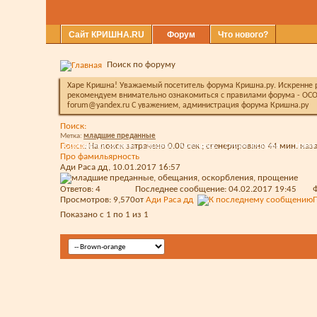
Сайт КРИШНА.RU
Форум
Что нового?
Поиск по форуму
Харе Кришна! Уважаемый посетитель форума Кришна.ру. Искренне ра
рекомендуем внимательно ознакомиться с правилами форума - ОСО
forum@yandex.ru С уважением, администрация форума Кришна.ру
Поиск:
Метка:
младшие преданные
Сообщения за день
Справка
Календарь
Опции форума
Навиг
Поиск
:
На поиск затрачено
0.00
сек.; сгенерировано 44 мин. наза
Про фамильярность
Ади Раса дд
, 10.01.2017 16:57
Ответов:
4
Последнее сообщение: 04.02.2017
19:45
Просмотров: 9,570
от
Ади Раса дд
Показано с 1 по 1 из 1