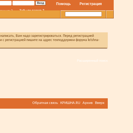
Помощь
Регистрация
Забыли пароль?
помнить?
написать, Вам надо зарегистрироваться. Перед регистрацией
с регистрацией пишите на адрес техподдержки форума krishna-
Расширенный поиск
Обратная связь
КРИШНА.RU
Архив
Вверх