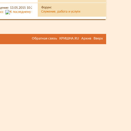
Форум:
щение: 13.05.2015
10:25
Служение, работа и услуги
асс
Обратная связь
КРИШНА.RU
Архив
Вверх