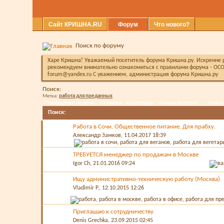
Сайт КРИШНА.RU
Форум
Что нового?
Поиск по форуму
Харе Кришна! Уважаемый посетитель форума Кришна.ру. Искренне ра
рекомендуем внимательно ознакомиться с правилами форума - ОСО
forum@yandex.ru С уважением, администрация форума Кришна.ру
Поиск:
Метка:
работа для преданных
Сообщения за день
Справка
Календарь
Опции форума
Навиг
Поиск
:
Работа в Сочи. Общественное питание. Для прабху.
Александр Замков
, 11.04.2017 18:39
ТРЕБУЕТСЯ менеджер по продажам в Москве
Igor Ch
, 21.01.2016 09:24
Ищу административно-техническую работу (Москва)
Vladimir P.
, 12.10.2015 12:26
Приглашаю к сотрудничеству
Denis Grechka
, 23.09.2015 02:45