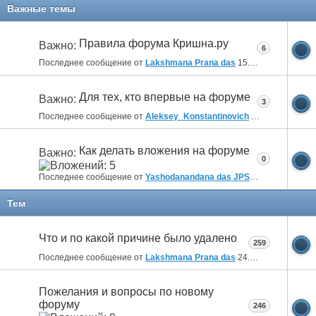
Важные темы
Правила форума Кришна.ру
Важно:
6
Последнее сообщение от
Lakshmana Prana das
15.10.2019
09:38
Для тех, кто впервые на форуме
Важно:
3
Последнее сообщение от
Aleksey_Konstantinovich
19.09.2018
17:5
Как делать вложения на форуме
Важно:
0
Последнее сообщение от
Yashodanandana das JPS
12.02.2011
00:3
Тем
Что и по какой причине было удалено
259
Последнее сообщение от
Lakshmana Prana das
24.04.2026
22:55
Пожелания и вопросы по новому
форуму
246