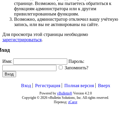
странице. Возможно, вы пытаетесь обратиться к
функциям администратора или к другим
привилегированным функциям.
Возможно, администратор отключил вашу учётную
запись, или вы не активированы на сайте.
Для просмотра этой страницы необходимо
зарегистрироваться
.
Вход
Имя:
Пароль:
Запомнить?
Вход
Вход
Регистрация
Полная версия
Вверх
Powered by
vBulletin®
Version 4.2.0
Copyright © 2026 vBulletin Solutions, Inc. All rights reserved.
Перевод:
zCarot