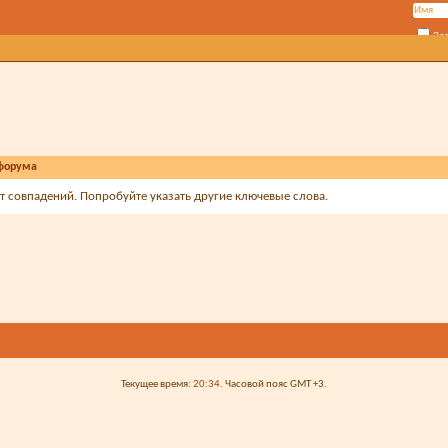
За
форума
ет совпадений. Попробуйте указать другие ключевые слова.
Все разделы прочитаны
Текущее время:
20:34
. Часовой пояс GMT +3.